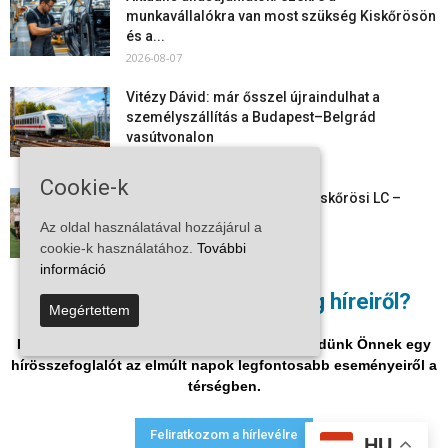
munkavállalókra van most szükség Kiskőrösön
és a...
2026-08-07
Vitézy Dávid: már ősszel újraindulhat a
személyszállítás a Budapest–Belgrád
vasútvonalon
2026-08-06
Cookie-k
Megkezdte a felkészülést a Kiskőrösi LC –
együtt maradt a keret,...
Az oldal használatával hozzájárul a
2026-08-06
cookie-k használatához.
További
információ
Mi történik Európa felett? Ezért nem tud
Nem akar lemaradni a térség híreiről?
Megértettem
szabadulni a kontinens a...
2026-08-05
Iratkozzon fel hírlevelükre, és mi hetente küldünk Önnek egy
hírösszefoglalót az elmúlt napok legfontosabb eseményeiről a
térségben.
Adatvédelmi nyilatkozat
Médiaajánlat
Impresszum
Feliratkozom a hírlevélre
HU