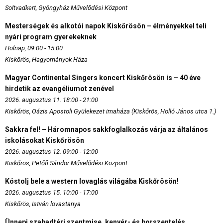
Soltvadkert, Gyöngyház Művelődési Központ
Mesterségek és alkotói napok Kiskőrösön – élményekkel teli
nyári program gyerekeknek
Holnap, 09:00 - 15:00
Kiskőrös, Hagyományok Háza
Magyar Continental Singers koncert Kiskőrösön is – 40 éve
hirdetik az evangéliumot zenével
2026. augusztus 11. 18:00 - 21:00
Kiskőrös, Oázis Apostoli Gyülekezet imaháza (Kiskőrös, Holló János utca 1.)
Sakkra fel! – Háromnapos sakkfoglalkozás várja az általános
iskolásokat Kiskőrösön
2026. augusztus 12. 09:00 - 12:00
Kiskőrös, Petőfi Sándor Művelődési Központ
Kóstolj bele a western lovaglás világába Kiskőrösön!
2026. augusztus 15. 10:00 - 17:00
Kiskőrös, István lovastanya
Ünnepi szabadtéri szentmise, kenyér- és borszentelés