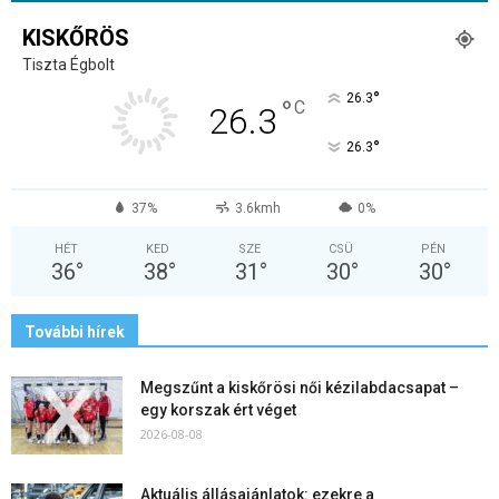
KISKŐRÖS
Tiszta Égbolt
°
26.3
°
C
26.3
°
26.3
37%
3.6kmh
0%
HÉT
KED
SZE
CSÜ
PÉN
36
°
38
°
31
°
30
°
30
°
További hírek
Megszűnt a kiskőrösi női kézilabdacsapat –
egy korszak ért véget
2026-08-08
Aktuális állásajánlatok: ezekre a