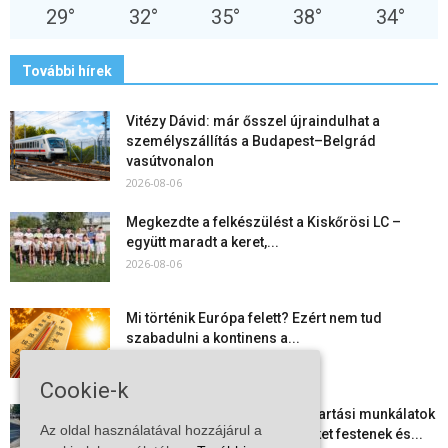
29
°
32
°
35
°
38
°
34
°
További hírek
Vitézy Dávid: már ősszel újraindulhat a
személyszállítás a Budapest–Belgrád
vasútvonalon
2026-08-06
Megkezdte a felkészülést a Kiskőrösi LC –
együtt maradt a keret,...
2026-08-06
Mi történik Európa felett? Ezért nem tud
szabadulni a kontinens a...
2026-08-05
Cookie-k
Folyamatosak a nyári karbantartási munkálatok
Az oldal használatával hozzájárul a
Kiskőrösön – útburkolati jeleket festenek és...