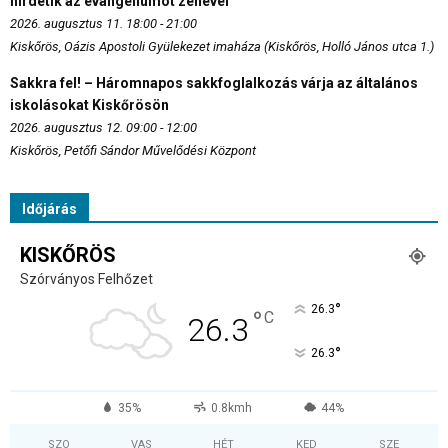
hirdetik az evangéliumot zenével
2026. augusztus 11. 18:00 - 21:00
Kiskőrös, Oázis Apostoli Gyülekezet imaháza (Kiskőrös, Holló János utca 1.)
Sakkra fel! – Háromnapos sakkfoglalkozás várja az általános
iskolásokat Kiskőrösön
2026. augusztus 12. 09:00 - 12:00
Kiskőrös, Petőfi Sándor Művelődési Központ
Időjárás
KISKŐRÖS
Szórványos Felhőzet
°
26.3
°
C
26.3
°
26.3
35%
0.8kmh
44%
SZO
VAS
HÉT
KED
SZE