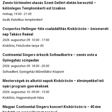
Zenés történelmi utazás Szent Gellért életén keresztül –
különleges Templomkerti est Izsákon
Holnap, 19:00 - 21:00
Izsák, Katolikus templomkert
Csoportos Hellinger-féle családállítás Kiskőrösön – önismereti
nap Takács Reával
2026. augusztus 09. 10:00 - 17:00
Kiskőrös, Felsőcebe tanya 45.
Continental Singers érkezik Soltvadkertre – zenés este a
Gyöngyház színpadán
2026. augusztus 09. 18:00 - 20:00
Soltvadkert, Gyöngyház Művelődési Központ
Mesterségek és alkotói napok Kiskőrösön – élményekkel teli
nyári program gyerekeknek
2026. augusztus 10. 09:00 - 15:00
Kiskőrös, Hagyományok Háza
Magyar Continental Singers koncert Kiskőrösön is – 40 éve