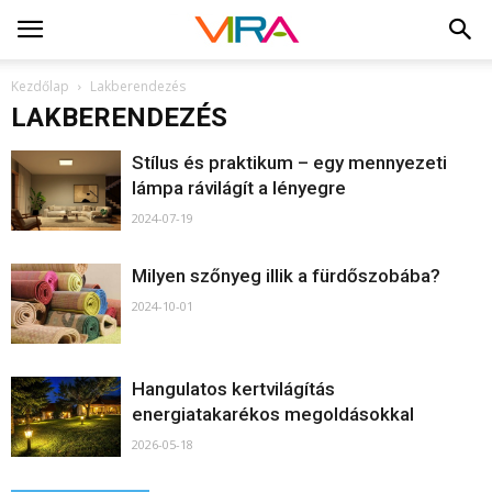
Kezdőlap
Lakberendezés
LAKBERENDEZÉS
Stílus és praktikum – egy mennyezeti
lámpa rávilágít a lényegre
2024-07-19
Milyen szőnyeg illik a fürdőszobába?
2024-10-01
Hangulatos kertvilágítás
energiatakarékos megoldásokkal
2026-05-18