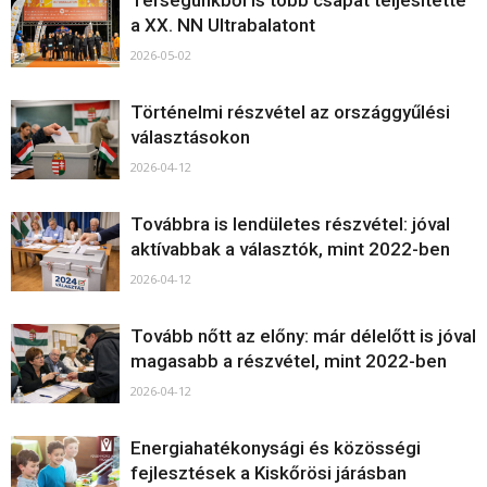
Térségünkből is több csapat teljesítette
a XX. NN Ultrabalatont
2026-05-02
Történelmi részvétel az országgyűlési
választásokon
2026-04-12
Továbbra is lendületes részvétel: jóval
aktívabbak a választók, mint 2022-ben
2026-04-12
Tovább nőtt az előny: már délelőtt is jóval
magasabb a részvétel, mint 2022-ben
2026-04-12
Energiahatékonysági és közösségi
fejlesztések a Kiskőrösi járásban