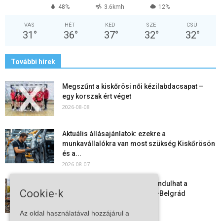
48%
3.6kmh
12%
VAS
HÉT
KED
SZE
CSÜ
31
°
36
°
37
°
32
°
32
°
További hírek
Megszűnt a kiskőrösi női kézilabdacsapat –
egy korszak ért véget
2026-08-08
Aktuális állásajánlatok: ezekre a
munkavállalókra van most szükség Kiskőrösön
és a...
2026-08-07
Vitézy Dávid: már ősszel újraindulhat a
Cookie-k
személyszállítás a Budapest–Belgrád
vasútvonalon
Az oldal használatával hozzájárul a
2026-08-06