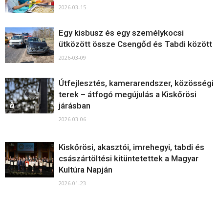
2026-03-15
Egy kisbusz és egy személykocsi
ütközött össze Csengőd és Tabdi között
2026-03-09
Útfejlesztés, kamerarendszer, közösségi
terek – átfogó megújulás a Kiskőrösi
járásban
2026-03-06
Kiskőrösi, akasztói, imrehegyi, tabdi és
császártöltési kitüntetettek a Magyar
Kultúra Napján
2026-01-23