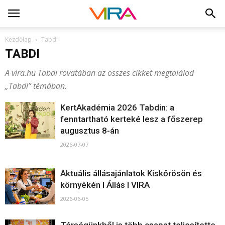
Kezdőlap
Tabdi
TABDI
A vira.hu Tabdi rovatában az összes cikket megtalálod
„Tabdi” témában.
KertAkadémia 2026 Tabdin: a
fenntartható kerteké lesz a főszerep
augusztus 8-án
2026-07-07
Aktuális állásajánlatok Kiskőrösön és
környékén I Állás I VIRA
2026-06-05