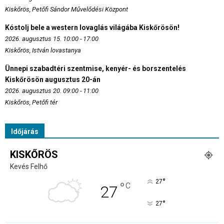
Kiskőrös, Petőfi Sándor Művelődési Központ
Kóstolj bele a western lovaglás világába Kiskőrösön!
2026. augusztus 15. 10:00 - 17:00
Kiskőrös, István lovastanya
Ünnepi szabadtéri szentmise, kenyér- és borszentelés
Kiskőrösön augusztus 20-án
2026. augusztus 20. 09:00 - 11:00
Kiskőrös, Petőfi tér
Időjárás
KISKŐRÖS
Kevés Felhő
°
27
°
C
27
°
27