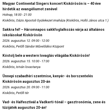
Magyar Continental Singers koncert Kiskőrösön is – 40 éve
hirdetik az evangéliumot zenével
Holnap, 18:00 - 21:00
Kiskőrös, Oázis Apostoli Gyülekezet imaháza (Kiskőrös, Holló János utca 1.)
Sakkra fel! – Háromnapos sakkfoglalkozás várja az általános
iskolásokat Kiskőrösön
2026. augusztus 12. 09:00 - 12:00
Kiskőrös, Petőfi Sándor Művelődési Központ
Kóstolj bele a western lovaglás világába Kiskőrösön!
2026. augusztus 15. 10:00 - 17:00
Kiskőrös, István lovastanya
Ünnepi szabadtéri szentmise, kenyér- és borszentelés
Kiskőrösön augusztus 20-án
2026. augusztus 20. 09:00 - 11:00
Kiskőrös, Petőfi tér
Vad- és Halfesztivál a Vadkerti-tónál – gasztronómia, zene és
tűzijáték augusztus 20-án!