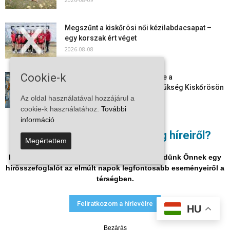
Megszűnt a kiskőrösi női kézilabdacsapat –
egy korszak ért véget
2026-08-08
Cookie-k
Aktuális állásajánlatok: ezekre a
munkavállalókra van most szükség Kiskőrösön
és a...
Az oldal használatával hozzájárul a
2026-08-07
cookie-k használatához.
További
információ
Vitézy Dávid: már ősszel újraindulhat a
Nem akar lemaradni a térség híreiről?
személyszállítás a Budapest–Belgrád
Megértettem
vasútvonalon
Iratkozzon fel hírlevelükre, és mi hetente küldünk Önnek egy
2026-08-06
hírösszefoglalót az elmúlt napok legfontosabb eseményeiről a
térségben.
Adatvédelmi nyilatkozat
Médiaajánlat
Impresszum
Feliratkozom a hírlevélre
HU
© Vira Média Kft.
Bezárás