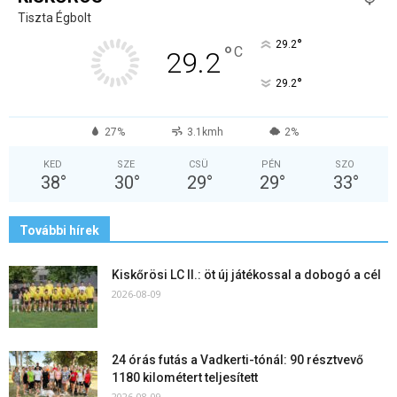
Tiszta Égbolt
°
29.2
°
C
29.2
°
29.2
27%
3.1kmh
2%
KED
SZE
CSÜ
PÉN
SZO
38
°
30
°
29
°
29
°
33
°
További hírek
Kiskőrösi LC II.: öt új játékossal a dobogó a cél
2026-08-09
24 órás futás a Vadkerti-tónál: 90 résztvevő
1180 kilométert teljesített
2026-08-09