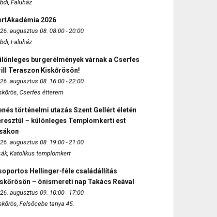
bdi, Faluház
ertAkadémia 2026
26. augusztus 08. 08:00 - 20:00
bdi, Faluház
ülönleges burgerélmények várnak a Cserfes
ill Teraszon Kiskőrösön!
26. augusztus 08. 16:00 - 22:00
skőrös, Cserfes étterem
nés történelmi utazás Szent Gellért életén
eresztül – különleges Templomkerti est
zsákon
26. augusztus 08. 19:00 - 21:00
sák, Katolikus templomkert
oportos Hellinger-féle családállítás
iskőrösön – önismereti nap Takács Reával
26. augusztus 09. 10:00 - 17:00
skőrös, Felsőcebe tanya 45.