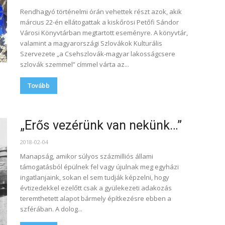
Rendhagyó történelmi órán vehettek részt azok, akik
március 22-én ellátogattak a kiskőrösi Petőfi Sándor
Városi Könyvtárban megtartott eseményre. A könyvtár,
valamint a magyarországi Szlovákok Kulturális
Szervezete „a Csehszlovák-magyar lakosságcsere
szlovák szemmel” címmel várta az...
Tovább
„Erős vezérünk van nekünk…”
2018-02-04
Manapság, amikor súlyos százmilliós állami
támogatásból épülnek fel vagy újulnak meg egyházi
ingatlanjaink, sokan el sem tudják képzelni, hogy
évtizedekkel ezelőtt csak a gyülekezeti adakozás
teremthetett alapot bármely építkezésre ebben a
szférában. A dolog...