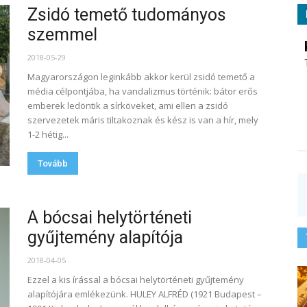
Zsidó temető tudományos
szemmel
2018-05-29
Magyarországon leginkább akkor kerül zsidó temető a
média célpontjába, ha vandalizmus történik: bátor erős
emberek ledöntik a sírköveket, ami ellen a zsidó
szervezetek máris tiltakoznak és kész is van a hír, mely
1-2 hétig...
Tovább
A bócsai helytörténeti
gyűjtemény alapítója
2018-04-05
Ezzel a kis írással a bócsai helytörténeti gyűjtemény
alapítójára emlékezünk. HULEY ALFRÉD (1921 Budapest –