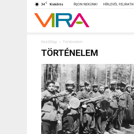
C
34
ÍRJON NEKÜNK!
HÍRLEVÉL FELIRAT
Kiskőrös
VIRA
Kezdőlap
Történelem
TÖRTÉNELEM