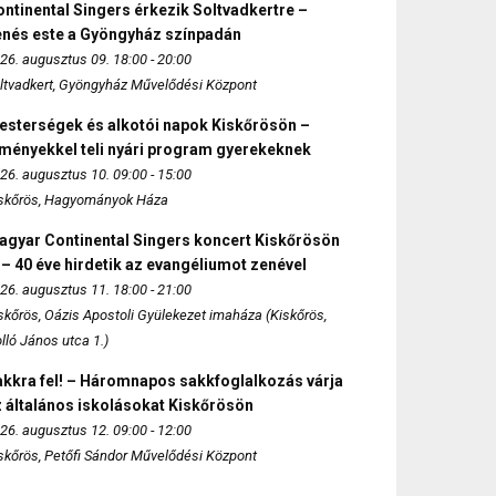
ntinental Singers érkezik Soltvadkertre –
enés este a Gyöngyház színpadán
26. augusztus 09. 18:00 - 20:00
ltvadkert, Gyöngyház Művelődési Központ
esterségek és alkotói napok Kiskőrösön –
lményekkel teli nyári program gyerekeknek
26. augusztus 10. 09:00 - 15:00
skőrös, Hagyományok Háza
agyar Continental Singers koncert Kiskőrösön
 – 40 éve hirdetik az evangéliumot zenével
26. augusztus 11. 18:00 - 21:00
skőrös, Oázis Apostoli Gyülekezet imaháza (Kiskőrös,
lló János utca 1.)
akkra fel! – Háromnapos sakkfoglalkozás várja
 általános iskolásokat Kiskőrösön
26. augusztus 12. 09:00 - 12:00
skőrös, Petőfi Sándor Művelődési Központ