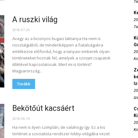
Ta
K
A ruszki világ
20
Ta
2018-07-26
K
Avagy az a bizonyos bugaci laktanya Ha nem is
nosztalgiából, de mindenképpen a fiatalságukra
Gr
emlékezve előfordul, hogy a tanyasi emberek olyan
20
történeteket hoznak fel, amelyek a szovjet csapatok
Ki
ittlétével kapcsolatosak. Mert mi is történt?
Ze
Magyarország...
k
I
Tovább
20
Iz
Bekötőút kacsáért
Cs
K
2018-06-14
20
Ha nem is ilyen szimplán, de valahogy így. Ez a kis
Ki
történet a szocialista rendszer lobby-világába vezet