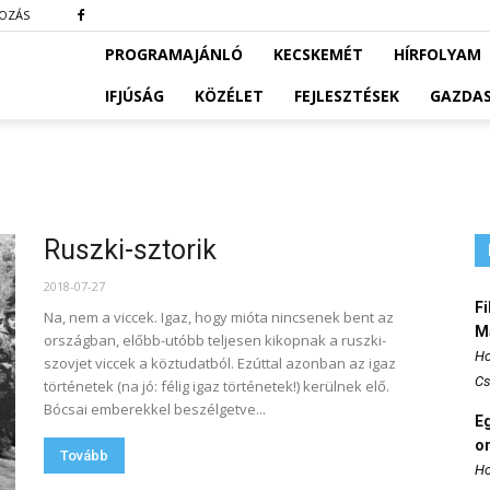
KOZÁS
PROGRAMAJÁNLÓ
KECSKEMÉT
HÍRFOLYAM
IFJÚSÁG
KÖZÉLET
FEJLESZTÉSEK
GAZDA
Ruszki-sztorik
2018-07-27
Fi
Na, nem a viccek. Igaz, hogy mióta nincsenek bent az
M
országban, előbb-utóbb teljesen kikopnak a ruszki-
Ho
szovjet viccek a köztudatból. Ezúttal azonban az igaz
Cs
történetek (na jó: félig igaz történetek!) kerülnek elő.
Bócsai emberekkel beszélgetve...
E
o
Tovább
Ho