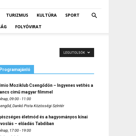
TURIZMUS
KULTÚRA
SPORT
SÁG
FOLYÓVIRAT
LEGUTOLSÓK
Programajánló
lmio Moziklub Csengődön – Ingyenes vetítés a
ancs című magyar filmmel
lnap, 09:00 - 11:00
engőd, Dankó Pista Közösségi Színtér
gészséges életmód és a hagyományos kínai
rvoslás – előadás Tabdiban
lnap, 17:00 - 19:00