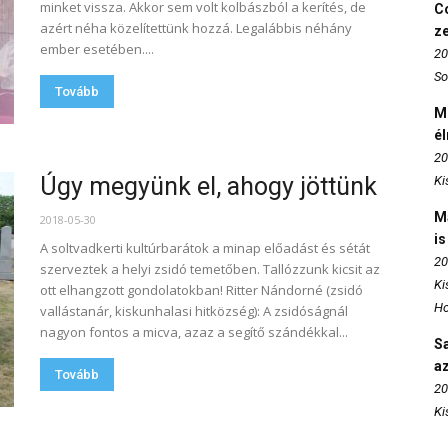
minket vissza. Akkor sem volt kolbászból a kerítés, de
Co
azért néha közelítettünk hozzá. Legalábbis néhány
z
ember esetében....
20
So
Tovább
M
é
20
Úgy megyünk el, ahogy jöttünk
Ki
M
2018-05-30
is
A soltvadkerti kultúrbarátok a minap előadást és sétát
20
szerveztek a helyi zsidó temetőben. Tallózzunk kicsit az
Ki
ott elhangzott gondolatokban! Ritter Nándorné (zsidó
Ho
vallástanár, kiskunhalasi hitközség): A zsidóságnál
nagyon fontos a micva, azaz a segítő szándékkal...
S
az
Tovább
20
Ki