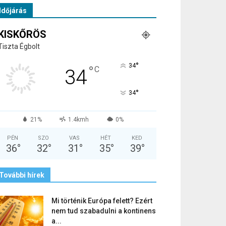
Időjárás
KISKŐRÖS
Tiszta Égbolt
°
34
°
C
34
°
34
21%
1.4kmh
0%
PÉN
SZO
VAS
HÉT
KED
36
°
32
°
31
°
35
°
39
°
További hírek
Mi történik Európa felett? Ezért
nem tud szabadulni a kontinens
a...