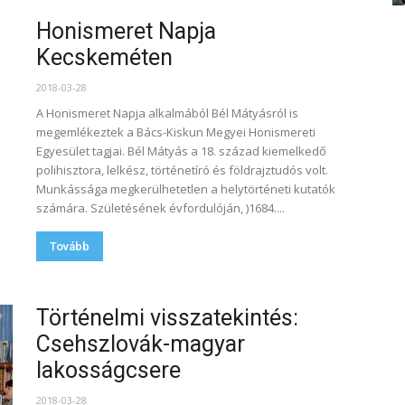
Honismeret Napja
Kecskeméten
2018-03-28
A Honismeret Napja alkalmából Bél Mátyásról is
megemlékeztek a Bács-Kiskun Megyei Honismereti
Egyesület tagjai. Bél Mátyás a 18. század kiemelkedő
polihisztora, lelkész, történetíró és földrajztudós volt.
Munkássága megkerülhetetlen a helytörténeti kutatók
számára. Születésének évfordulóján, )1684....
Tovább
Történelmi visszatekintés:
Csehszlovák-magyar
lakosságcsere
2018-03-28