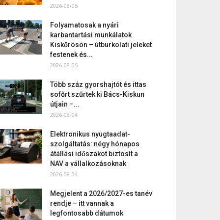
2026-08-05
Folyamatosak a nyári
karbantartási munkálatok
Kiskőrösön – útburkolati jeleket
festenek és...
2026-08-05
Több száz gyorshajtót és ittas
sofőrt szűrtek ki Bács-Kiskun
útjain –...
2026-08-04
Elektronikus nyugtaadat-
szolgáltatás: négy hónapos
átállási időszakot biztosít a
NAV a vállalkozásoknak
2026-08-04
Megjelent a 2026/2027-es tanév
rendje – itt vannak a
legfontosabb dátumok