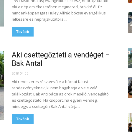
1991 Kiskunhalas) evangélikus lelkész, néprajz-kutató
Aki a nép emlékezetében megmarad, örökké él. Ez
mindenképpen igaz Huley Alfréd bócsai evangélikus
lelkészre és néprajzkutatóra,...
Tovább
Aki csettegőzteti a vendéget –
Bak Antal
2018-04-05
Aki rendszeres résztvevője a bócsai falusi
rendezvényeknek, ki nem hagyhatja a vele való
találkozást: Bak Anti bácsi az örök mesélő, vendéglátó
és csettegőztető. Ha csoport, ha egyéni vendég,
mindegy: a csettegőn Bak Antal várja...
Tovább