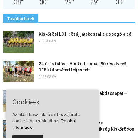
38
°
30
°
29
°
29
°
33
°
További hírek
Kiskőrösi LC II.: öt új játékossal a dobogó a cél
2026-08-09
24 órás futás a Vadkerti-tónál: 90 résztvevő
1180 kilométert teljesített
2026-08-09
Megszűnt a kiskőrösi női kézilabdacsapat –
egy korszak ért véget
Cookie-k
2026-08-08
Az oldal használatával hozzájárul a
cookie-k használatához.
További
Aktuális állásajánlatok: ezekre a
információ
munkavállalókra van most szükség Kiskőrösön
és a...