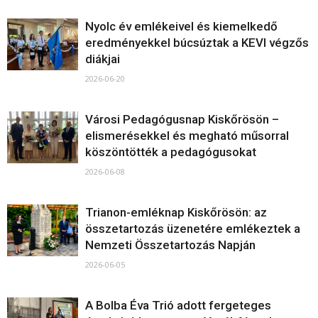
Nyolc év emlékeivel és kiemelkedő
eredményekkel búcsúztak a KEVI végzős
diákjai
2026-06-20
Városi Pedagógusnap Kiskőrösön –
elismerésekkel és megható műsorral
köszöntötték a pedagógusokat
2026-06-08
Trianon-emléknap Kiskőrösön: az
összetartozás üzenetére emlékeztek a
Nemzeti Összetartozás Napján
2026-06-05
A Bolba Éva Trió adott fergeteges