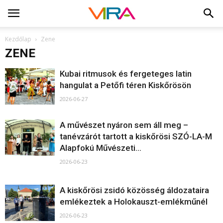
Kezdőlap
Zene
ZENE
Kubai ritmusok és fergeteges latin
hangulat a Petőfi téren Kiskőrösön
2026-06-27
A művészet nyáron sem áll meg –
tanévzárót tartott a kiskőrösi SZÓ-LA-M
Alapfokú Művészeti...
2026-06-23
A kiskőrösi zsidó közösség áldozataira
emlékeztek a Holokauszt-emlékműnél
2026-06-23