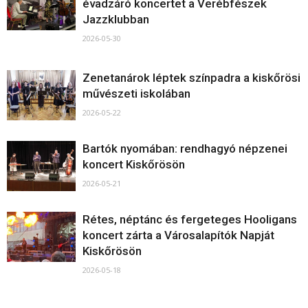
évadzáró koncertet a Verébfészek
Jazzklubban
2026-05-30
Zenetanárok léptek színpadra a kiskőrösi
művészeti iskolában
2026-05-22
Bartók nyomában: rendhagyó népzenei
koncert Kiskőrösön
2026-05-21
Rétes, néptánc és fergeteges Hooligans
koncert zárta a Városalapítók Napját
Kiskőrösön
2026-05-18