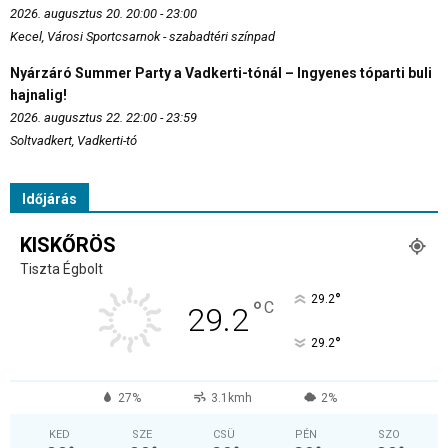
2026. augusztus 20. 20:00 - 23:00
Kecel, Városi Sportcsarnok - szabadtéri színpad
Nyárzáró Summer Party a Vadkerti-tónál – Ingyenes tóparti buli
hajnalig!
2026. augusztus 22. 22:00 - 23:59
Soltvadkert, Vadkerti-tó
Időjárás
KISKŐRÖS
Tiszta Égbolt
°
29.2
°
C
29.2
°
29.2
27%
3.1kmh
2%
KED
SZE
CSÜ
PÉN
SZO