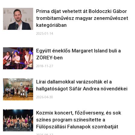
Prima díjat vehetett át Boldoczki Gábor
trombitaművész magyar zeneművészet
kategóriában
2025-01-14
Együtt éneklős Margaret Island buli a
ZÖREY-ben
2018-11-27
Lírai dallamokkal varázsolták el a
hallgatóságot Sáfár Andrea növendékei
2026-04-30
Kozmix koncert, főzőverseny, és sok
színes program színesítette a
Fülöpszállási Falunapok szombatját
2025-08-17