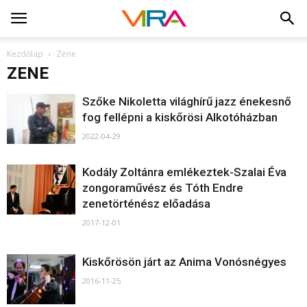
Kezdőlap
Zene
ZENE
Szőke Nikoletta világhírű jazz énekesnő
fog fellépni a kiskőrösi Alkotóházban
2022-04-29
Kodály Zoltánra emlékeztek-Szalai Éva
zongoraművész és Tóth Endre
zenetörténész előadása
2017-12-01
Kiskőrösön járt az Anima Vonósnégyes
2016-11-25