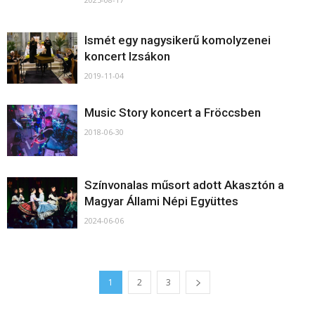
Ismét egy nagysikerű komolyzenei
koncert Izsákon
2019-11-04
Music Story koncert a Fröccsben
2018-06-30
Színvonalas műsort adott Akasztón a
Magyar Állami Népi Együttes
2024-06-06
1
2
3