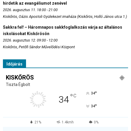
hirdetik az evangéliumot zenével
2026. augusztus 11. 18:00 - 21:00
Kiskőrös, Oázis Apostoli Gyülekezet imaháza (Kiskőrös, Holló János utca 1.)
Sakkra fel! – Háromnapos sakkfoglalkozás várja az általános
iskolásokat Kiskőrösön
2026. augusztus 12. 09:00 - 12:00
Kiskőrös, Petőfi Sándor Művelődési Központ
Időjárás
KISKŐRÖS
Tiszta Égbolt
°
34
°
C
34
°
34
21%
1.4kmh
0%