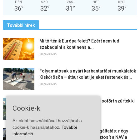
PÉN
SZO
VAS
HÉT
KED
36
°
32
°
31
°
35
°
39
°
További hírek
Mi történik Európa felett? Ezért nem tud
szabadulni a kontinens a...
2026-08-05
Folyamatosak a nyári karbantartási munkálatok
Kiskőrösön – útburkolati jeleket festenek és...
2026-08-05
Több száz gyorshajtót és ittas sofőrt szűrtek ki
Cookie-k
Bács-Kiskun útjain –...
2026-08-04
Az oldal használatával hozzájárul a
cookie-k használatához.
További
Elektronikus nyugtaadat-szolgáltatás: négy
információ
hónapos átállási időszakot biztosít a NAV a