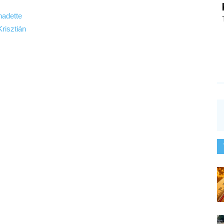
nadette
risztián