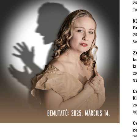
20
Ta
K
Gr
20
Ki
Ze
k
I
20
Iz
Cs
K
20
Ki
Co
z
20