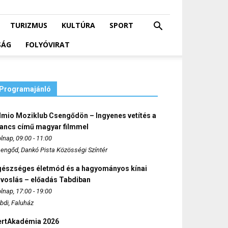
TURIZMUS
KULTÚRA
SPORT
SÁG
FOLYÓVIRAT
Programajánló
lmio Moziklub Csengődön – Ingyenes vetítés a
ancs című magyar filmmel
lnap, 09:00 - 11:00
engőd, Dankó Pista Közösségi Színtér
gészséges életmód és a hagyományos kínai
rvoslás – előadás Tabdiban
lnap, 17:00 - 19:00
bdi, Faluház
ertAkadémia 2026