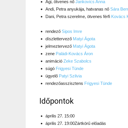
Ági,
ötvenes nő
Jankovics Anna
Andi,
Petra anyukája, hatvanas nő
Sára Ber
Dani,
Petra szerelme, ötvenes férfi
Kovács K
rendező
Sipos Imre
díszlettervező
Matyi Ágota
jelmeztervező
Matyi Ágota
zene
Paládi-Kovács Áron
animáció
Zeke Szabolcs
súgó
Frigyesi Tünde
ügyelő
Patyi Szilvia
rendezőasszisztens
Frigyesi Tünde
Időpontok
április 27. 15:00
április 27. 19:00
Zártkörű előadás