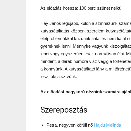
Az előadás hossza: 100 perc szünet nélkül
Háy János legújabb, külön a színházunk számára
kutyasétáltatás közben, szerelem kutyasétálta
életproblémákkal küzdünk fiatal és nem fiatal 
gyereknek lenni. Mennyire vagyunk kiszolgált
lenni vagy egyszerűen csak normálisan élni. M
mindent, a darab humora visz végig a története
a könnyünk. A kutyasétáltató lány a mi történetü
lesz tőle a szívünk.
Az előadást nagykorú nézőink számára ajánl
Szereposztás
Petra,
negyven körüli nő
Hajdú Melinda