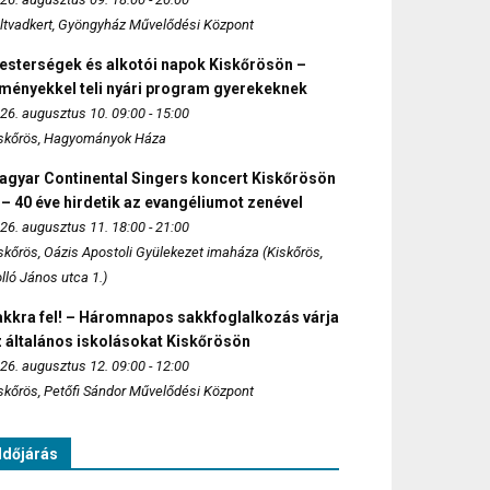
ltvadkert, Gyöngyház Művelődési Központ
esterségek és alkotói napok Kiskőrösön –
lményekkel teli nyári program gyerekeknek
26. augusztus 10. 09:00 - 15:00
skőrös, Hagyományok Háza
agyar Continental Singers koncert Kiskőrösön
 – 40 éve hirdetik az evangéliumot zenével
26. augusztus 11. 18:00 - 21:00
skőrös, Oázis Apostoli Gyülekezet imaháza (Kiskőrös,
lló János utca 1.)
akkra fel! – Háromnapos sakkfoglalkozás várja
 általános iskolásokat Kiskőrösön
26. augusztus 12. 09:00 - 12:00
skőrös, Petőfi Sándor Művelődési Központ
Időjárás