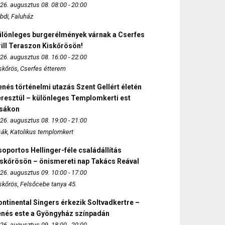
26. augusztus 08. 08:00 - 20:00
bdi, Faluház
ülönleges burgerélmények várnak a Cserfes
ill Teraszon Kiskőrösön!
26. augusztus 08. 16:00 - 22:00
skőrös, Cserfes étterem
nés történelmi utazás Szent Gellért életén
eresztül – különleges Templomkerti est
zsákon
26. augusztus 08. 19:00 - 21:00
sák, Katolikus templomkert
oportos Hellinger-féle családállítás
iskőrösön – önismereti nap Takács Reával
26. augusztus 09. 10:00 - 17:00
skőrös, Felsőcebe tanya 45.
ntinental Singers érkezik Soltvadkertre –
enés este a Gyöngyház színpadán
26. augusztus 09. 18:00 - 20:00