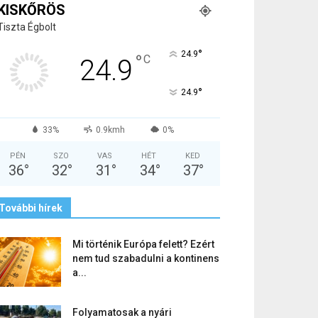
KISKŐRÖS
Tiszta Égbolt
°
24.9
°
C
24.9
°
24.9
33%
0.9kmh
0%
PÉN
SZO
VAS
HÉT
KED
36
°
32
°
31
°
34
°
37
°
További hírek
Mi történik Európa felett? Ezért
nem tud szabadulni a kontinens
a...
Folyamatosak a nyári