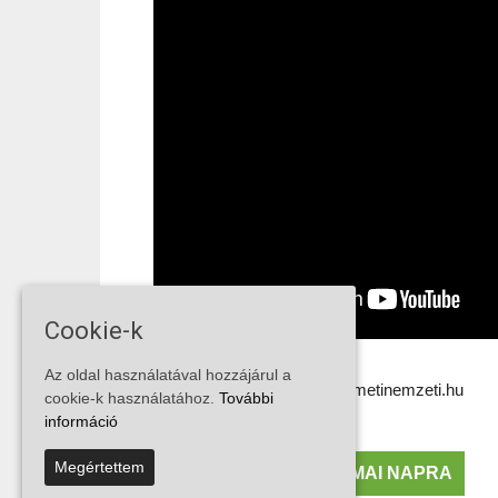
Cookie-k
Az oldal használatával hozzájárul a
Forrás: https://www.kecskemetinemzeti.hu
cookie-k használatához.
További
információ
Megértettem
MENÜAJÁNLATOK A MAI NAPRA