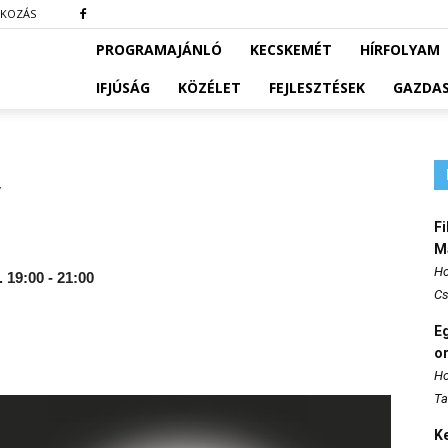
TKOZÁS
PROGRAMAJÁNLÓ
KECSKEMÉT
HÍRFOLYAM
IFJÚSÁG
KÖZÉLET
FEJLESZTÉSEK
GAZDA
y
Fi
M
Ho
 19:00 - 21:00
Cs
E
o
Ho
Ta
K