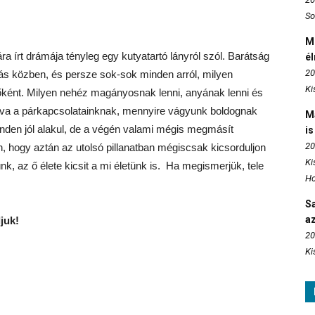
So
M
 írt drámája tényleg egy kutyatartó lányról szól. Barátság
é
20
tás közben, és persze sok-sok minden arról, milyen
Ki
nőként. Milyen nehéz magányosnak lenni, anyának lenni és
atva a párkapcsolatainknak, mennyire vágyunk boldognak
M
inden jól alakul, de a végén valami mégis megmásít
is
20
n, hogy aztán az utolsó pillanatban mégiscsak kicsorduljon
Ki
nk, az ő élete kicsit a mi életünk is. Ha megismerjük, tele
Ho
S
az
juk!
20
Ki