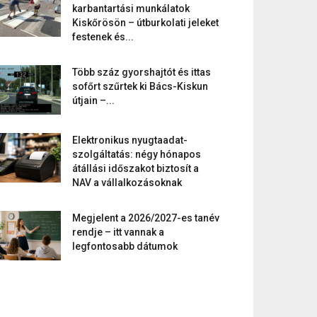
karbantartási munkálatok
Kiskőrösön – útburkolati jeleket
festenek és...
Több száz gyorshajtót és ittas
sofőrt szűrtek ki Bács-Kiskun
útjain –...
Elektronikus nyugtaadat-
szolgáltatás: négy hónapos
átállási időszakot biztosít a
NAV a vállalkozásoknak
Megjelent a 2026/2027-es tanév
rendje – itt vannak a
legfontosabb dátumok