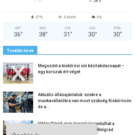
°
26.3
37%
3.6kmh
0%
HÉT
KED
SZE
CSÜ
PÉN
36
°
38
°
31
°
30
°
30
°
További hírek
Megszűnt a kiskőrösi női kézilabdacsapat –
egy korszak ért véget
Aktuális állásajánlatok: ezekre a
munkavállalókra van most szükség Kiskőrösön
és a...
Vitézy Dávid: már ősszel újraindulhat a
személyszállítás a Budapest–Belgrád