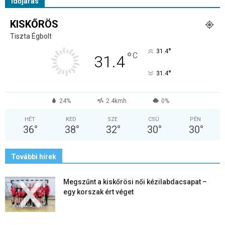
Időjárás
KISKŐRÖS
Tiszta Égbolt
°
31.4
°
C
31.4
°
31.4
24%
2.4kmh
0%
HÉT
KED
SZE
CSÜ
PÉN
36
°
38
°
32
°
30
°
30
°
További hírek
Megszűnt a kiskőrösi női kézilabdacsapat –
egy korszak ért véget