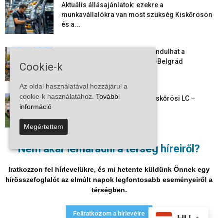
Aktuális állásajánlatok: ezekre a
munkavállalókra van most szükség Kiskőrösön
és a...
Vitézy Dávid: már ősszel újraindulhat a
személyszállítás a Budapest–Belgrád
Cookie-k
vasútvonalon
Az oldal használatával hozzájárul a
cookie-k használatához.
További
Megkezdte a felkészülést a Kiskőrösi LC –
információ
együtt maradt a keret,...
Megértettem
Mi történik Európa felett? Ezért nem tud
Nem akar lemaradni a térség híreiről?
szabadulni a kontinens a...
Iratkozzon fel hírlevelükre, és mi hetente küldünk Önnek egy
hírösszefoglalót az elmúlt napok legfontosabb eseményeiről a
térségben.
Adatvédelmi nyilatkozat
Médiaajánlat
Impresszum
Feliratkozom a hírlevélre