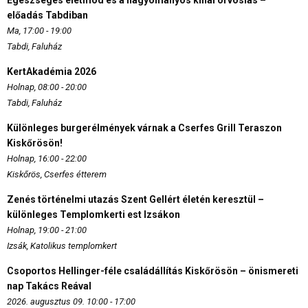
Egészséges életmód és a hagyományos kínai orvoslás –
előadás Tabdiban
Ma, 17:00 - 19:00
Tabdi, Faluház
KertAkadémia 2026
Holnap, 08:00 - 20:00
Tabdi, Faluház
Különleges burgerélmények várnak a Cserfes Grill Teraszon
Kiskőrösön!
Holnap, 16:00 - 22:00
Kiskőrös, Cserfes étterem
Zenés történelmi utazás Szent Gellért életén keresztül –
különleges Templomkerti est Izsákon
Holnap, 19:00 - 21:00
Izsák, Katolikus templomkert
Csoportos Hellinger-féle családállítás Kiskőrösön – önismereti
nap Takács Reával
2026. augusztus 09. 10:00 - 17:00