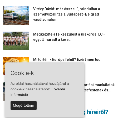
Vitézy Dávid: már ősszel újraindulhat a
személyszállítás a Budapest–Belgrád
vasútvonalon
Megkezdte a felkészülést a Kiskőrösi LC –
együtt maradt a keret,...
Mi történik Európa felett? Ezért nem tud
szabadulni a kontinens a...
Cookie-k
Az oldal használatával hozzájárul a
Folyamatosak a nyári karbantartási munkálatok
cookie-k használatához.
További
Kiskőrösön – útburkolati jeleket festenek és...
információ
Megértettem
Több száz gyorshajtót és ittas sofőrt szűrtek ki
Nem akar lemaradni a térség híreiről?
Bács-Kiskun útjain –...