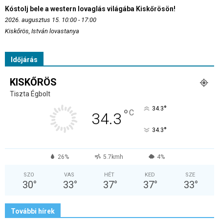
Kóstolj bele a western lovaglás világába Kiskőrösön!
2026. augusztus 15. 10:00 - 17:00
Kiskőrös, István lovastanya
Időjárás
KISKŐRÖS
Tiszta Égbolt
°
34.3
°
C
34.3
°
34.3
26%
5.7kmh
4%
SZO
VAS
HÉT
KED
SZE
30
°
33
°
37
°
37
°
33
°
További hírek