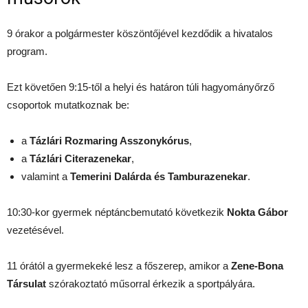
9 órakor a polgármester köszöntőjével kezdődik a hivatalos
program.
Ezt követően 9:15-től a helyi és határon túli hagyományőrző
csoportok mutatkoznak be:
a
Tázlári Rozmaring Asszonykórus
,
a
Tázlári Citerazenekar
,
valamint a
Temerini Dalárda és Tamburazenekar
.
10:30-kor gyermek néptáncbemutató következik
Nokta Gábor
vezetésével.
11 órától a gyermekeké lesz a főszerep, amikor a
Zene-Bona
Társulat
szórakoztató műsorral érkezik a sportpályára.