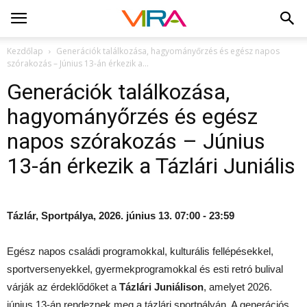
Kezdőlap
Generációk találkozása, hagyományőrzés és egész napos
szórakozás – Június 13-án érkezik a...
Generációk találkozása,
hagyományőrzés és egész
napos szórakozás – Június
13-án érkezik a Tázlári Juniális
Tázlár, Sportpálya, 2026. június 13. 07:00 - 23:59
Egész napos családi programokkal, kulturális fellépésekkel,
sportversenyekkel, gyermekprogramokkal és esti retró bulival
várják az érdeklődőket a
Tázlári Juniálison
, amelyet 2026.
június 13-án rendeznek meg a tázlári sportpályán. A generációs