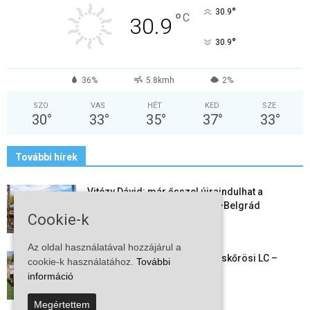
°
30.9
°
C
30.9
°
30.9
36%
5.8kmh
2%
SZO
VAS
HÉT
KED
SZE
30
°
33
°
35
°
37
°
33
°
További hírek
Vitézy Dávid: már ősszel újraindulhat a
személyszállítás a Budapest–Belgrád
Cookie-k
vasútvonalon
Az oldal használatával hozzájárul a
Megkezdte a felkészülést a Kiskőrösi LC –
cookie-k használatához.
További
együtt maradt a keret,...
információ
Megértettem