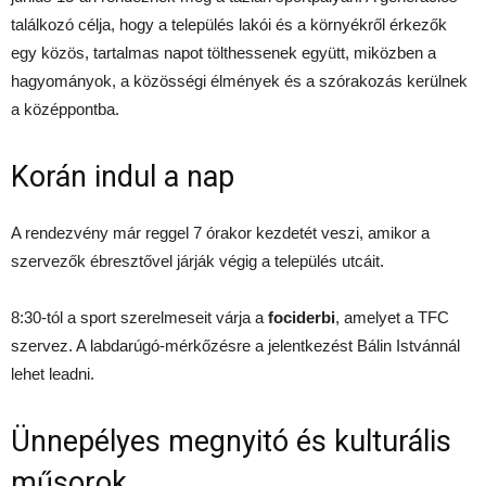
találkozó célja, hogy a település lakói és a környékről érkezők
egy közös, tartalmas napot tölthessenek együtt, miközben a
hagyományok, a közösségi élmények és a szórakozás kerülnek
a középpontba.
Korán indul a nap
A rendezvény már reggel 7 órakor kezdetét veszi, amikor a
szervezők ébresztővel járják végig a település utcáit.
8:30-tól a sport szerelmeseit várja a
fociderbi
, amelyet a TFC
szervez. A labdarúgó-mérkőzésre a jelentkezést Bálin Istvánnál
lehet leadni.
Ünnepélyes megnyitó és kulturális
műsorok