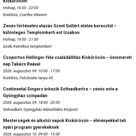
Kiskőrösön!
Holnap, 16:00 - 22:00
Kiskőrös, Cserfes étterem
Zenés történelmi utazás Szent Gellért életén keresztül –
különleges Templomkerti est Izsákon
Holnap, 19:00 - 21:00
Izsák, Katolikus templomkert
Csoportos Hellinger-féle családállítás Kiskőrösön – önismereti
nap Takács Reával
2026. augusztus 09. 10:00 - 17:00
Kiskőrös, Felsőcebe tanya 45.
Continental Singers érkezik Soltvadkertre – zenés este a
Gyöngyház színpadán
2026. augusztus 09. 18:00 - 20:00
Soltvadkert, Gyöngyház Művelődési Központ
Mesterségek és alkotói napok Kiskőrösön – élményekkel teli
nyári program gyerekeknek
2026. augusztus 10. 09:00 - 15:00