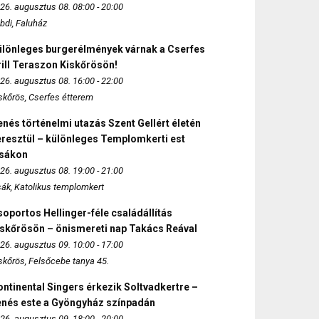
26. augusztus 08. 08:00 - 20:00
bdi, Faluház
ülönleges burgerélmények várnak a Cserfes
ill Teraszon Kiskőrösön!
26. augusztus 08. 16:00 - 22:00
skőrös, Cserfes étterem
nés történelmi utazás Szent Gellért életén
eresztül – különleges Templomkerti est
zsákon
26. augusztus 08. 19:00 - 21:00
sák, Katolikus templomkert
oportos Hellinger-féle családállítás
iskőrösön – önismereti nap Takács Reával
26. augusztus 09. 10:00 - 17:00
skőrös, Felsőcebe tanya 45.
ntinental Singers érkezik Soltvadkertre –
enés este a Gyöngyház színpadán
26. augusztus 09. 18:00 - 20:00