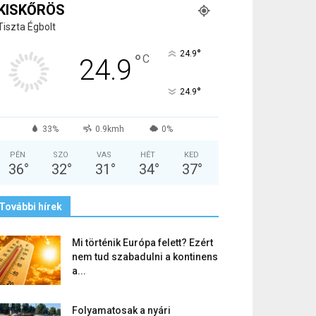
KISKŐRÖS
Tiszta Égbolt
°
24.9
°
C
24.9
°
24.9
33%
0.9kmh
0%
PÉN
SZO
VAS
HÉT
KED
36
°
32
°
31
°
34
°
37
°
További hírek
Mi történik Európa felett? Ezért
nem tud szabadulni a kontinens
a...
Folyamatosak a nyári