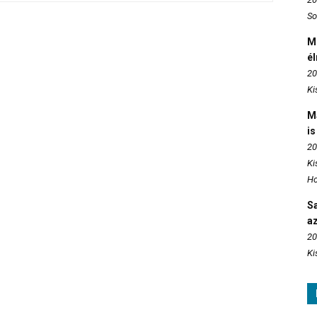
So
M
é
20
Ki
M
is
20
Ki
Ho
S
az
20
Ki