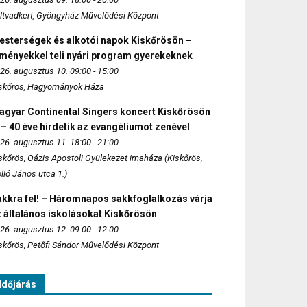
ltvadkert, Gyöngyház Művelődési Központ
esterségek és alkotói napok Kiskőrösön –
lményekkel teli nyári program gyerekeknek
26. augusztus 10. 09:00 - 15:00
skőrös, Hagyományok Háza
agyar Continental Singers koncert Kiskőrösön
 – 40 éve hirdetik az evangéliumot zenével
26. augusztus 11. 18:00 - 21:00
skőrös, Oázis Apostoli Gyülekezet imaháza (Kiskőrös,
lló János utca 1.)
akkra fel! – Háromnapos sakkfoglalkozás várja
 általános iskolásokat Kiskőrösön
26. augusztus 12. 09:00 - 12:00
skőrös, Petőfi Sándor Művelődési Központ
Időjárás