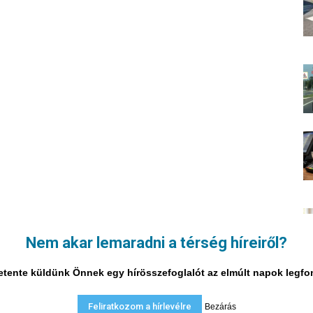
Nem akar lemaradni a térség híreiről?
i hetente küldünk Önnek egy hírösszefoglalót az elmúlt napok legf
Feliratkozom a hírlevélre
Bezárás