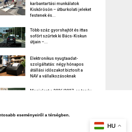
karbantartási munkálatok
Kiskőrösön – útburkolati jeleket
festenek és...
Több száz gyorshajtót és ittas
sofőrt szűrtek ki Bács-Kiskun
útjain –...
Elektronikus nyugtaadat-
szolgáltatás: négy hónapos
átállási időszakot biztosít a
NAV a vállalkozásoknak
Megjelent a 2026/2027-es tanév
rendje – itt vannak a
legfontosabb dátumok
ontosabb eseményeiről a térségben.
HU