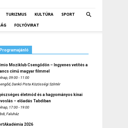
TURIZMUS
KULTÚRA
SPORT
SÁG
FOLYÓVIRAT
Programajánló
lmio Moziklub Csengődön – Ingyenes vetítés a
ancs című magyar filmmel
lnap, 09:00 - 11:00
engőd, Dankó Pista Közösségi Színtér
gészséges életmód és a hagyományos kínai
rvoslás – előadás Tabdiban
lnap, 17:00 - 19:00
bdi, Faluház
ertAkadémia 2026