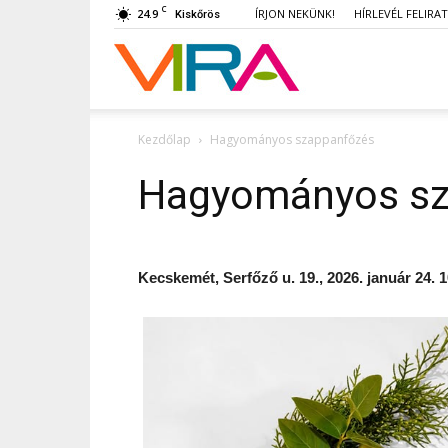
C
24.9
ÍRJON NEKÜNK!
HÍRLEVÉL FELIRA
Kiskőrös
VIRA
Kezdőlap
Hagyományos szappanfőzés
Hagyományos sz
Kecskemét, Serfőző u. 19., 2026. január 24. 1