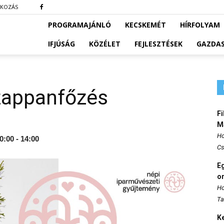
TKOZÁS
PROGRAMAJÁNLÓ
KECSKEMÉT
HÍRFOLYAM
IFJÚSÁG
KÖZÉLET
FEJLESZTÉSEK
GAZDA
appanfőzés
Fi
M
Ho
0:00 - 14:00
Cs
E
o
Ho
Ta
K