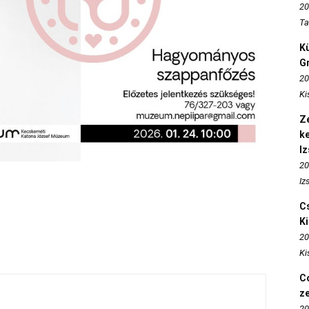
20
Ta
K
Gr
20
Ki
Ze
k
I
20
Iz
Cs
K
20
Ki
Co
z
20