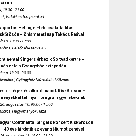
zsákon
, 19:00 - 21:00
sák, Katolikus templomkert
oportos Hellinger-féle családállítás
iskőrösön – önismereti nap Takács Reával
lnap, 10:00 - 17:00
skőrös, Felsőcebe tanya 45.
ntinental Singers érkezik Soltvadkertre –
enés este a Gyöngyház színpadán
lnap, 18:00 - 20:00
ltvadkert, Gyöngyház Művelődési Központ
esterségek és alkotói napok Kiskőrösön –
lményekkel teli nyári program gyerekeknek
26. augusztus 10. 09:00 - 15:00
skőrös, Hagyományok Háza
agyar Continental Singers koncert Kiskőrösön
 – 40 éve hirdetik az evangéliumot zenével
26. augusztus 11. 18:00 - 21:00