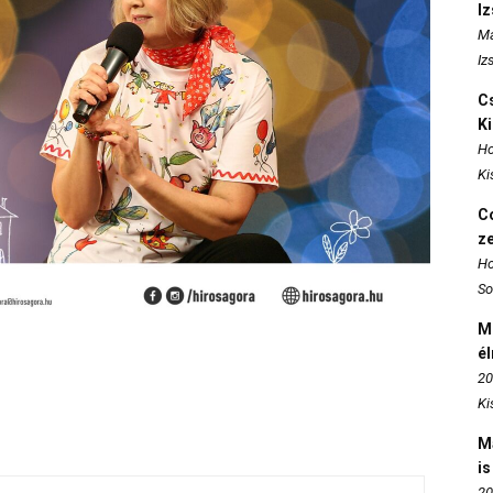
I
Ma
Iz
Cs
K
Ho
Ki
Co
z
Ho
So
M
é
20
Ki
M
is
20