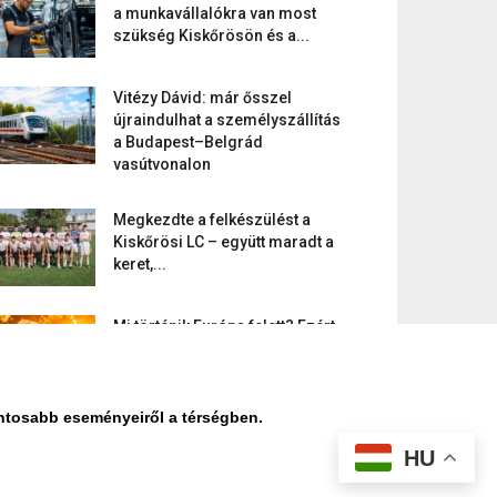
a munkavállalókra van most
szükség Kiskőrösön és a...
Vitézy Dávid: már ősszel
újraindulhat a személyszállítás
a Budapest–Belgrád
vasútvonalon
Megkezdte a felkészülést a
Kiskőrösi LC – együtt maradt a
keret,...
Mi történik Európa felett? Ezért
nem tud szabadulni a kontinens
a...
ontosabb eseményeiről a térségben.
HU
datvédelmi nyilatkozat
Médiaajánlat
Impresszum