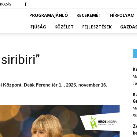
TKOZÁS
PROGRAMAJÁNLÓ
KECSKEMÉT
HÍRFOLYAM
IFJÚSÁG
KÖZÉLET
FEJLESZTÉSEK
GAZDA
iribiri”
K
Ma
Ta
i Központ, Deák Ferenc tér 1. , 2025. november 16.
K
Gr
Ma
Ki
Ze
k