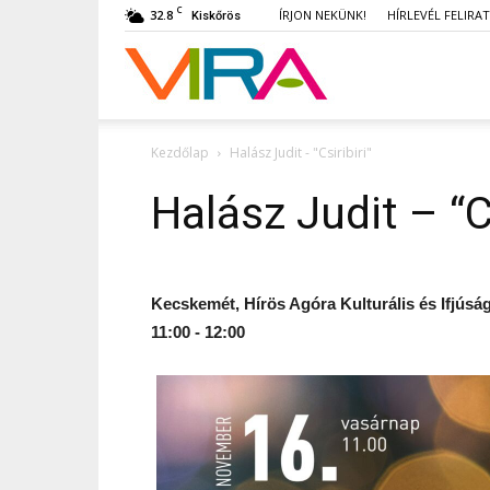
C
32.8
ÍRJON NEKÜNK!
HÍRLEVÉL FELIRA
Kiskőrös
VIRA
Kezdőlap
Halász Judit - "Csiribiri"
Halász Judit – “Cs
Kecskemét, Hírös Agóra Kulturális és Ifjúság
11:00 - 12:00