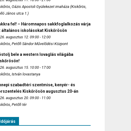
skőrös, Oázis Apostoli Gyülekezet imaháza (Kiskőrös,
lló János utca 1.)
akkra fel! – Háromnapos sakkfoglalkozás várja
 általános iskolásokat Kiskőrösön
26. augusztus 12. 09:00 - 12:00
skőrös, Petőfi Sándor Művelődési Központ
stolj bele a western lovaglás világába
iskőrösön!
26. augusztus 15. 10:00 - 17:00
skőrös, István lovastanya
nepi szabadtéri szentmise, kenyér- és
orszentelés Kiskőrösön augusztus 20-án
26. augusztus 20. 09:00 - 11:00
skőrös, Petőfi tér
Időjárás