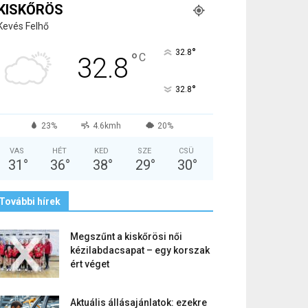
KISKŐRÖS
Kevés Felhő
°
32.8
°
C
32.8
°
32.8
23%
4.6kmh
20%
VAS
HÉT
KED
SZE
CSÜ
31
°
36
°
38
°
29
°
30
°
További hírek
Megszűnt a kiskőrösi női
kézilabdacsapat – egy korszak
ért véget
Aktuális állásajánlatok: ezekre