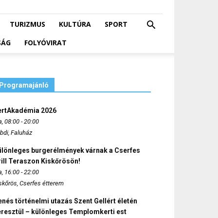
TURIZMUS
KULTÚRA
SPORT
SÁG
FOLYÓVIRAT
Programajánló
ertAkadémia 2026
, 08:00 - 20:00
bdi, Faluház
ülönleges burgerélmények várnak a Cserfes
ill Teraszon Kiskőrösön!
, 16:00 - 22:00
skőrös, Cserfes étterem
nés történelmi utazás Szent Gellért életén
eresztül – különleges Templomkerti est