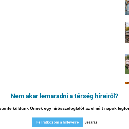
Nem akar lemaradni a térség híreiről?
i hetente küldünk Önnek egy hírösszefoglalót az elmúlt napok legf
Feliratkozom a hírlevélre
Bezárás
A