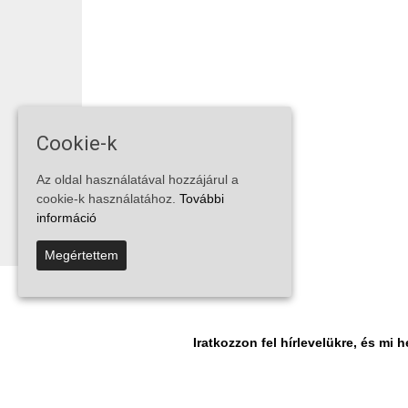
Cookie-k
Az oldal használatával hozzájárul a
cookie-k használatához.
További
információ
Megértettem
Iratkozzon fel hírlevelükre, és m
© Vira Média Kft.