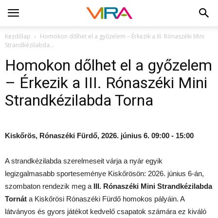
Kezdőlap
Homokon dőlhet el a győzelem – Érkezik a III. Rónaszéki Mini
Strandkézilabda...
Homokon dőlhet el a győzelem
– Érkezik a III. Rónaszéki Mini
Strandkézilabda Torna
Kiskőrös, Rónaszéki Fürdő, 2026. június 6. 09:00 - 15:00
A strandkézilabda szerelmeseit várja a nyár egyik
legizgalmasabb sporteseménye Kiskőrösön: 2026. június 6-án,
szombaton rendezik meg a
III. Rónaszéki Mini Strandkézilabda
Tornát
a Kiskőrösi Rónaszéki Fürdő homokos pályáin. A
látványos és gyors játékot kedvelő csapatok számára ez kiváló