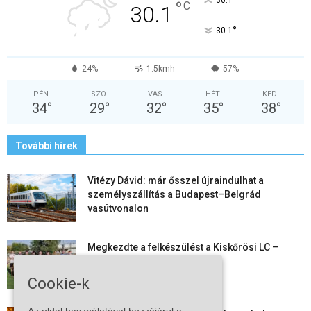
°
°
C
30.1
°
30.1
24%
1.5kmh
57%
PÉN
SZO
VAS
HÉT
KED
34
°
29
°
32
°
35
°
38
°
További hírek
Vitézy Dávid: már ősszel újraindulhat a
személyszállítás a Budapest–Belgrád
vasútvonalon
Megkezdte a felkészülést a Kiskőrösi LC –
együtt maradt a keret,...
Cookie-k