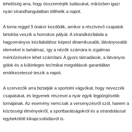
lehetőség arra, hogy összemérjék tudásukat, miközben igazi
nyári strandhangulatban tölthetik a napot.
A torna reggel 9 órakor kezdődik, amikor a résztvevő csapatok
birtokba veszik a homokos pályát. A strandkézilabda a
hagyományos kézilabdához képest dinamikusabb, látványosabb
elemeket is tartalmaz, így a nézők számára is izgalmas
mérkőzésekre lehet számítani. A gyors támadások, a látványos
gólok és a különleges technikai megoldások garantáltan
emlékezetessé teszik a napot.
A szervezők arra biztatják a sportolni vágyókat, hogy nevezzék
csapatukat, és legyenek részesei a nyár egyik legpörgősebb
tornájának. Az esemény nemcsak a versenyzésről szól, hanem a
közösségi élményekről, a sportbarátságokról és a strandolással
egybekötött kikapcsolódásról is.