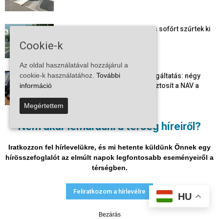
Több száz gyorshajtót és ittas sofőrt szűrtek ki
Bács-Kiskun útjain –...
Cookie-k
Az oldal használatával hozzájárul a
cookie-k használatához.
További
Elektronikus nyugtaadat-szolgáltatás: négy
információ
hónapos átállási időszakot biztosít a NAV a
vállalkozásoknak
Megértettem
Megjelent a 2026/2027-es tanév rendje – itt
Nem akar lemaradni a térség híreiről?
vannak a legfontosabb dátumok
Iratkozzon fel hírlevelükre, és mi hetente küldünk Önnek egy
hírösszefoglalót az elmúlt napok legfontosabb eseményeiről a
térségben.
Adatvédelmi nyilatkozat
Médiaajánlat
Impresszum
Feliratkozom a hírlevélre
HU
© Vira Média Kft.
Bezárás