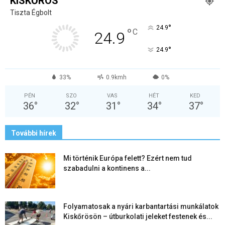
KISKŐRÖS
Tiszta Égbolt
°
24.9
°
C
24.9
°
24.9
33%
0.9kmh
0%
PÉN
SZO
VAS
HÉT
KED
36
°
32
°
31
°
34
°
37
°
További hírek
Mi történik Európa felett? Ezért nem tud
szabadulni a kontinens a...
Folyamatosak a nyári karbantartási munkálatok
Kiskőrösön – útburkolati jeleket festenek és...