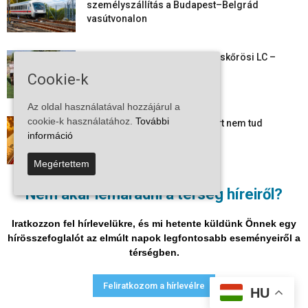
személyszállítás a Budapest–Belgrád
vasútvonalon
Megkezdte a felkészülést a Kiskőrösi LC –
együtt maradt a keret,...
Cookie-k
Az oldal használatával hozzájárul a
cookie-k használatához.
További
Mi történik Európa felett? Ezért nem tud
információ
szabadulni a kontinens a...
Megértettem
Folyamatosak a nyári karbantartási munkálatok
Nem akar lemaradni a térség híreiről?
Kiskőrösön – útburkolati jeleket festenek és...
Iratkozzon fel hírlevelükre, és mi hetente küldünk Önnek egy
hírösszefoglalót az elmúlt napok legfontosabb eseményeiről a
térségben.
Adatvédelmi nyilatkozat
Médiaajánlat
Impresszum
Feliratkozom a hírlevélre
HU