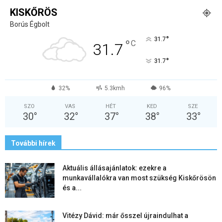
KISKŐRÖS
Borús Égbolt
°
31.7
°
C
31.7
°
31.7
32%
5.3kmh
96%
SZO
VAS
HÉT
KED
SZE
30
°
32
°
37
°
38
°
33
°
További hírek
Aktuális állásajánlatok: ezekre a
munkavállalókra van most szükség Kiskőrösön
és a...
Vitézy Dávid: már ősszel újraindulhat a