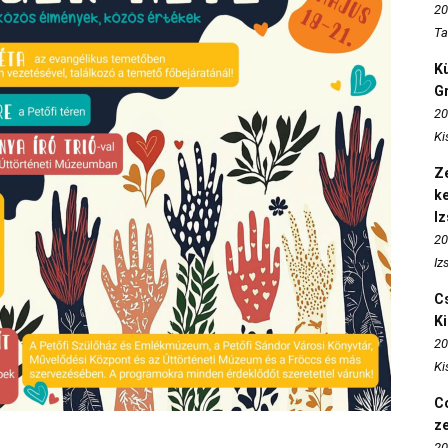
20
Ta
K
Gr
20
Ki
Ze
k
I
20
Iz
Cs
K
20
Ki
Co
z
20