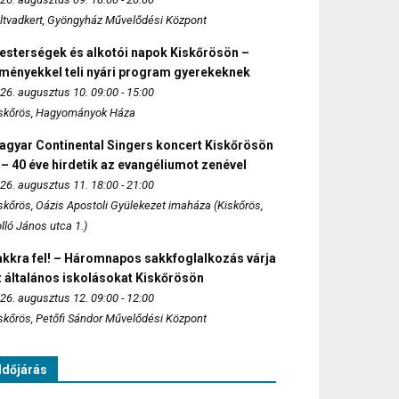
ltvadkert, Gyöngyház Művelődési Központ
esterségek és alkotói napok Kiskőrösön –
lményekkel teli nyári program gyerekeknek
26. augusztus 10. 09:00 - 15:00
skőrös, Hagyományok Háza
agyar Continental Singers koncert Kiskőrösön
 – 40 éve hirdetik az evangéliumot zenével
26. augusztus 11. 18:00 - 21:00
skőrös, Oázis Apostoli Gyülekezet imaháza (Kiskőrös,
lló János utca 1.)
akkra fel! – Háromnapos sakkfoglalkozás várja
 általános iskolásokat Kiskőrösön
26. augusztus 12. 09:00 - 12:00
skőrös, Petőfi Sándor Művelődési Központ
Időjárás