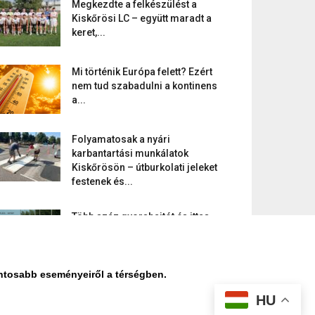
Megkezdte a felkészülést a
Kiskőrösi LC – együtt maradt a
keret,...
Mi történik Európa felett? Ezért
nem tud szabadulni a kontinens
a...
Folyamatosak a nyári
karbantartási munkálatok
Kiskőrösön – útburkolati jeleket
festenek és...
Több száz gyorshajtót és ittas
sofőrt szűrtek ki Bács-Kiskun
útjain –...
ontosabb eseményeiről a térségben.
HU