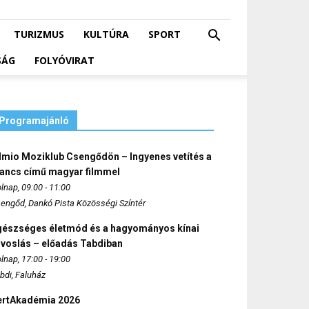
TURIZMUS
KULTÚRA
SPORT
SÁG
FOLYÓVIRAT
Programajánló
lmio Moziklub Csengődön – Ingyenes vetítés a
ancs című magyar filmmel
lnap, 09:00 - 11:00
engőd, Dankó Pista Közösségi Színtér
gészséges életmód és a hagyományos kínai
rvoslás – előadás Tabdiban
lnap, 17:00 - 19:00
bdi, Faluház
ertAkadémia 2026