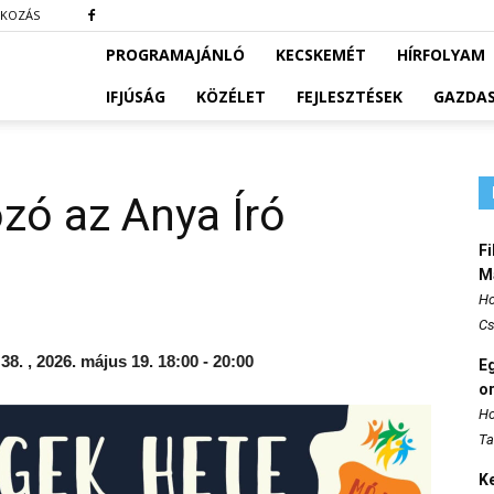
TKOZÁS
PROGRAMAJÁNLÓ
KECSKEMÉT
HÍRFOLYAM
IFJÚSÁG
KÖZÉLET
FEJLESZTÉSEK
GAZDA
ozó az Anya Író
Fi
M
Ho
Cs
8. , 2026. május 19. 18:00 - 20:00
E
o
Ho
Ta
K