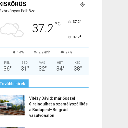
KISKŐRÖS
Szórványos Felhőzet
°
37.2
°
C
37.2
°
37.2
14%
2.2kmh
27%
PÉN
SZO
VAS
HÉT
KED
36
°
31
°
32
°
34
°
38
°
További hírek
Vitézy Dávid: már ősszel
újraindulhat a személyszállítás
a Budapest–Belgrád
vasútvonalon