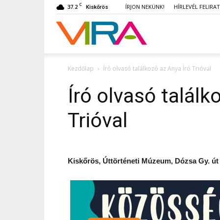
C
37.2
ÍRJON NEKÜNK!
HÍRLEVÉL FELIRA
Kiskőrös
VIRA
Kezdőlap
Író olvasó találkozó az Anya Író Trióval
Író olvasó találk
Trióval
Kiskőrös, Úttörténeti Múzeum, Dózsa Gy. út 3