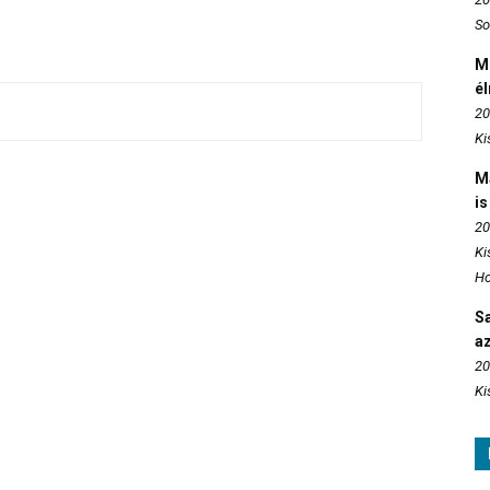
So
M
é
20
Ki
M
is
20
Ki
Ho
S
az
20
Ki