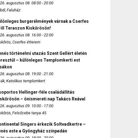
26. augusztus 08. 08:00 - 20:00
bdi, Faluház
ülönleges burgerélmények várnak a Cserfes
ill Teraszon Kiskőrösön!
26. augusztus 08. 16:00 - 22:00
skőrös, Cserfes étterem
nés történelmi utazás Szent Gellért életén
eresztül – különleges Templomkerti est
zsákon
26. augusztus 08. 19:00 - 21:00
sák, Katolikus templomkert
oportos Hellinger-féle családállítás
iskőrösön – önismereti nap Takács Reával
26. augusztus 09. 10:00 - 17:00
skőrös, Felsőcebe tanya 45.
ntinental Singers érkezik Soltvadkertre –
enés este a Gyöngyház színpadán
26. augusztus 09. 18:00 - 20:00