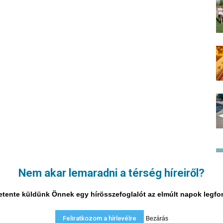
Nem akar lemaradni a térség híreiről?
i hetente küldünk Önnek egy hírösszefoglalót az elmúlt napok legf
Feliratkozom a hírlevélre
Bezárás