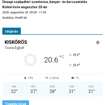
Ünnepi szabadtéri szentmise, kenyér- és borszentelés
Kiskőrösön augusztus 20-án
2026. augusztus 20. 09:00 - 11:00
Kiskőrös, Petőfi tér
Időjárás
KISKŐRÖS
Tiszta Égbolt
°
20.6
°
C
20.6
°
20.6
74%
3.2kmh
7%
VAS
HÉT
KED
SZE
CSÜ
32
°
37
°
38
°
31
°
31
°
További hírek