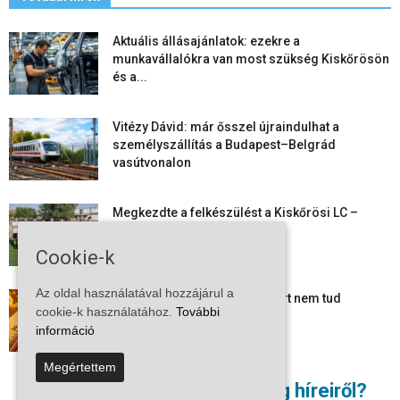
Aktuális állásajánlatok: ezekre a
munkavállalókra van most szükség Kiskőrösön
és a...
Vitézy Dávid: már ősszel újraindulhat a
személyszállítás a Budapest–Belgrád
vasútvonalon
Megkezdte a felkészülést a Kiskőrösi LC –
együtt maradt a keret,...
Cookie-k
Az oldal használatával hozzájárul a
Mi történik Európa felett? Ezért nem tud
cookie-k használatához.
További
szabadulni a kontinens a...
információ
Megértettem
Folyamatosak a nyári karbantartási munkálatok
Nem akar lemaradni a térség híreiről?