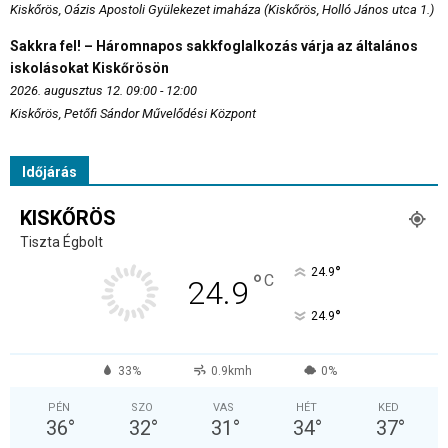
Kiskőrös, Oázis Apostoli Gyülekezet imaháza (Kiskőrös, Holló János utca 1.)
Sakkra fel! – Háromnapos sakkfoglalkozás várja az általános
iskolásokat Kiskőrösön
2026. augusztus 12. 09:00 - 12:00
Kiskőrös, Petőfi Sándor Művelődési Központ
Időjárás
KISKŐRÖS
Tiszta Égbolt
°
24.9
°
C
24.9
°
24.9
33%
0.9kmh
0%
PÉN
SZO
VAS
HÉT
KED
36
°
32
°
31
°
34
°
37
°