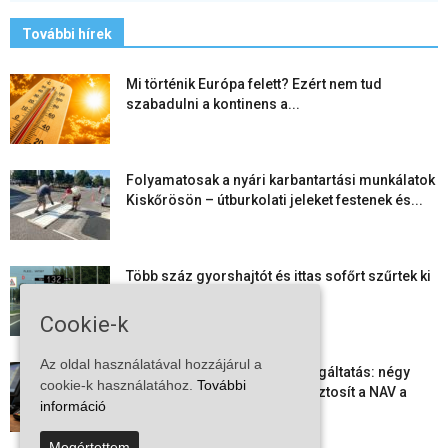
További hírek
Mi történik Európa felett? Ezért nem tud
szabadulni a kontinens a...
Folyamatosak a nyári karbantartási munkálatok
Kiskőrösön – útburkolati jeleket festenek és...
Több száz gyorshajtót és ittas sofőrt szűrtek ki
Bács-Kiskun útjain –...
Cookie-k
Az oldal használatával hozzájárul a
Elektronikus nyugtaadat-szolgáltatás: négy
cookie-k használatához.
További
hónapos átállási időszakot biztosít a NAV a
információ
vállalkozásoknak
Megértettem