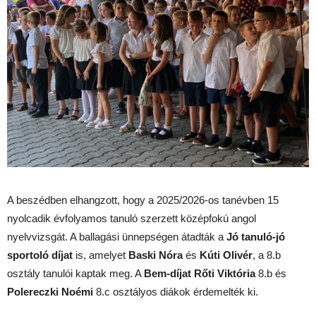
A beszédben elhangzott, hogy a 2025/2026-os tanévben 15
nyolcadik évfolyamos tanuló szerzett középfokú angol
nyelvvizsgát. A ballagási ünnepségen átadták a
Jó tanuló-jó
sportoló
díjat
is, amelyet
Baski Nóra
és
Kúti Olivér
, a 8.b
osztály tanulói kaptak meg. A
Bem-díjat
Rőti Viktória
8.b és
Polereczki Noémi
8.c osztályos diákok érdemelték ki.