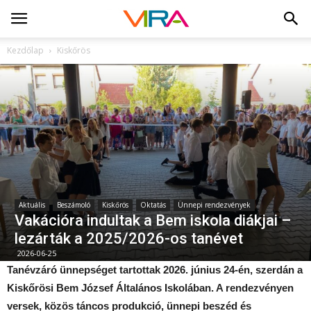
Kezdőlap
Kiskőrös
Aktuális
Beszámoló
Kiskőrös
Oktatás
Ünnepi rendezvények
Vakációra indultak a Bem iskola diákjai –
lezárták a 2025/2026-os tanévet
2026-06-25
Tanévzáró ünnepséget tartottak 2026. június 24-én, szerdán a
Kiskőrösi Bem József Általános Iskolában. A rendezvényen
versek, közös táncos produkció, ünnepi beszéd és