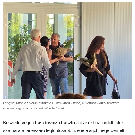
Lengyel Tibor, az SZMK elnöke és Tóth Laura Tünde, a Gondos Gazdi program
vezetője egy-egy virágcsokrot vehetett át
Beszéde végén
Lasztovicza László
a diákokhoz fordult, akik
számára a tanévzáró legfontosabb üzenete a jól megérdemelt