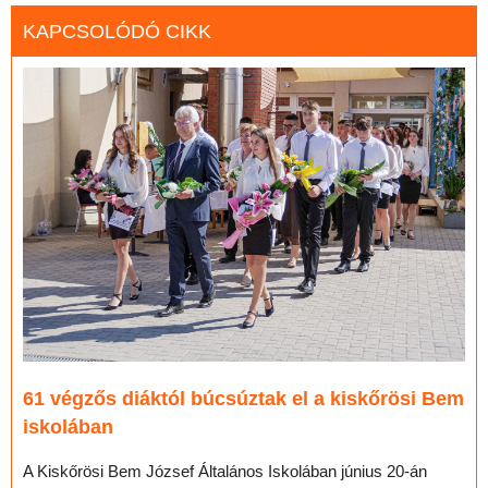
KAPCSOLÓDÓ CIKK
61 végzős diáktól búcsúztak el a kiskőrösi Bem
iskolában
A Kiskőrösi Bem József Általános Iskolában június 20-án