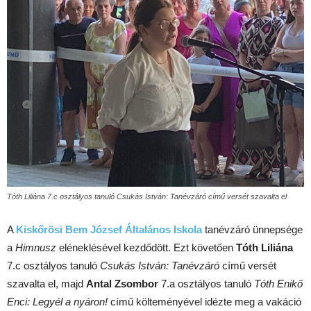
Tóth Liliána 7.c osztályos tanuló Csukás István: Tanévzáró című versét szavalta el
A
Kiskőrösi Bem József Általános Iskola
tanévzáró ünnepsége
a
Himnusz
eléneklésével kezdődött. Ezt követően
Tóth Liliána
7.c osztályos tanuló
Csukás István:
Tanévzáró
című versét
szavalta el, majd
Antal Zsombor
7.a osztályos tanuló
Tóth Enikő
Enci:
Legyél a nyáron!
című költeményével idézte meg a vakáció