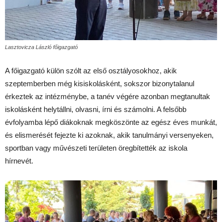
Lasztovicza László főigazgató
A főigazgató külön szólt az első osztályosokhoz, akik
szeptemberben még kisiskolásként, sokszor bizonytalanul
érkeztek az intézménybe, a tanév végére azonban megtanultak
iskolásként helytállni, olvasni, írni és számolni. A felsőbb
évfolyamba lépő diákoknak megköszönte az egész éves munkát,
és elismerését fejezte ki azoknak, akik tanulmányi versenyeken,
sportban vagy művészeti területen öregbítették az iskola
hírnevét.