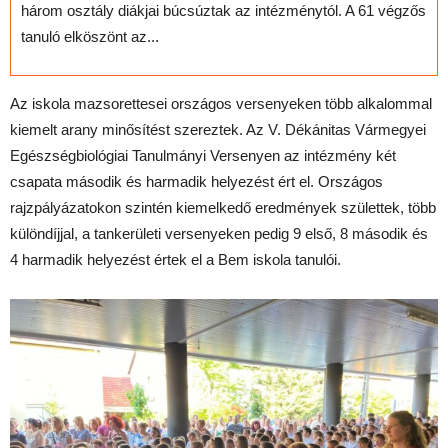
három osztály diákjai búcsúztak az intézménytól. A 61 végzős
tanuló elköszönt az...
Az iskola mazsorettesei országos versenyeken több alkalommal
kiemelt arany minősítést szereztek. Az V. Dékánitas Vármegyei
Egészségbiológiai Tanulmányi Versenyen az intézmény két
csapata második és harmadik helyezést ért el. Országos
rajzpályázatokon szintén kiemelkedő eredmények születtek, több
különdíjjal, a tankerületi versenyeken pedig 9 első, 8 második és
4 harmadik helyezést értek el a Bem iskola tanulói.