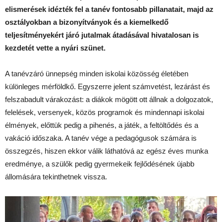
elismerések idézték fel a tanév fontosabb pillanatait, majd az
osztályokban a bizonyítványok és a kiemelkedő
teljesítményekért járó jutalmak átadásával hivatalosan is
kezdetét vette a nyári szünet.
A tanévzáró ünnepség minden iskolai közösség életében
különleges mérföldkő. Egyszerre jelent számvetést, lezárást és
felszabadult várakozást: a diákok mögött ott állnak a dolgozatok,
felelések, versenyek, közös programok és mindennapi iskolai
élmények, előttük pedig a pihenés, a játék, a feltöltődés és a
vakáció időszaka. A tanév vége a pedagógusok számára is
összegzés, hiszen ekkor válik láthatóvá az egész éves munka
eredménye, a szülők pedig gyermekeik fejlődésének újabb
állomására tekinthetnek vissza.