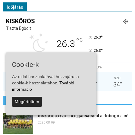
Időjárás
KISKŐRÖS
Tiszta Égbolt
°
26.3
°
C
26.3
°
26.3
Cookie-k
30%
2.6kmh
3%
Az oldal használatával hozzájárul a
KED
SZE
CSÜ
PÉN
SZO
cookie-k használatához.
További
36
°
29
°
30
°
29
°
34
°
információ
További hírek
Megértettem
Kiskőrösi LC II.: öt új játékossal a dobogó a cél
2026-08-09