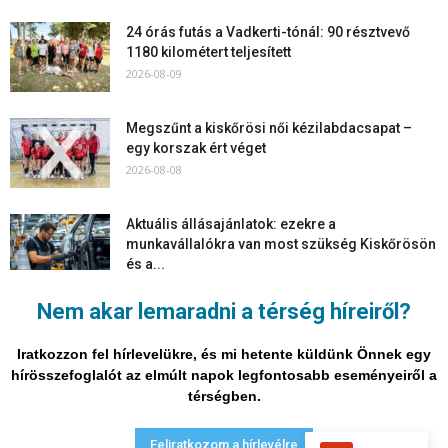
24 órás futás a Vadkerti-tónál: 90 résztvevő
1180 kilométert teljesített
2026-08-09
Megszűnt a kiskőrösi női kézilabdacsapat –
egy korszak ért véget
2026-08-08
Aktuális állásajánlatok: ezekre a
munkavállalókra van most szükség Kiskőrösön
és a...
2026-08-07
Nem akar lemaradni a térség híreiről?
Vitézy Dávid: már ősszel újraindulhat a
személyszállítás a Budapest–Belgrád
Iratkozzon fel hírlevelükre, és mi hetente küldünk Önnek egy
vasútvonalon
hírösszefoglalót az elmúlt napok legfontosabb eseményeiről a
2026-08-06
térségben.
Adatvédelmi nyilatkozat
Médiaajánlat
Impresszum
Feliratkozom a hírlevélre