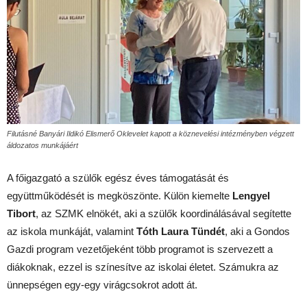
Filutásné Banyári Ildikó Elismerő Oklevelet kapott a köznevelési intézményben végzett
áldozatos munkájáért
A főigazgató a szülők egész éves támogatását és
együttműködését is megköszönte. Külön kiemelte
Lengyel
Tibort
, az SZMK elnökét, aki a szülők koordinálásával segítette
az iskola munkáját, valamint
Tóth Laura
Tündét
, aki a Gondos
Gazdi program vezetőjeként több programot is szervezett a
diákoknak, ezzel is színesítve az iskolai életet. Számukra az
ünnepségen egy-egy virágcsokrot adott át.