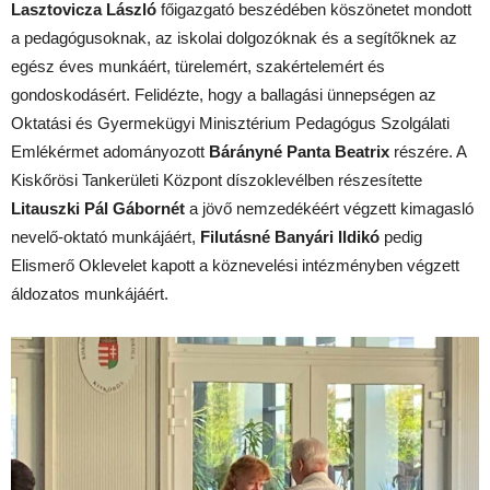
Lasztovicza László
főigazgató beszédében köszönetet mondott
a pedagógusoknak, az iskolai dolgozóknak és a segítőknek az
egész éves munkáért, türelemért, szakértelemért és
gondoskodásért. Felidézte, hogy a ballagási ünnepségen az
Oktatási és Gyermekügyi Minisztérium Pedagógus Szolgálati
Emlékérmet adományozott
Bárányné Panta Beatrix
részére. A
Kiskőrösi Tankerületi Központ díszoklevélben részesítette
Litauszki Pál Gábornét
a jövő nemzedékéért végzett kimagasló
nevelő-oktató munkájáért,
Filutásné Banyári Ildikó
pedig
Elismerő Oklevelet kapott a köznevelési intézményben végzett
áldozatos munkájáért.