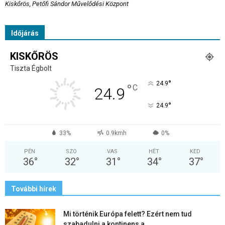
Kiskőrös, Petőfi Sándor Művelődési Központ
Időjárás
KISKŐRÖS
Tiszta Égbolt
°
24.9
°
C
24.9
°
24.9
33%
0.9kmh
0%
PÉN
SZO
VAS
HÉT
KED
36
°
32
°
31
°
34
°
37
°
További hírek
Mi történik Európa felett? Ezért nem tud
szabadulni a kontinens a...