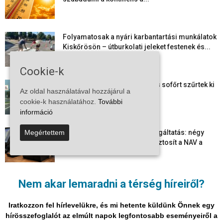
Folyamatosak a nyári karbantartási munkálatok
Kiskőrösön – útburkolati jeleket festenek és...
Cookie-k
Több száz gyorshajtót és ittas sofőrt szűrtek ki
Az oldal használatával hozzájárul a
Bács-Kiskun útjain –...
cookie-k használatához.
További
információ
Elektronikus nyugtaadat-szolgáltatás: négy
Megértettem
hónapos átállási időszakot biztosít a NAV a
vállalkozásoknak
Megjelent a 2026/2027-es tanév rendje – itt
Nem akar lemaradni a térség híreiről?
vannak a legfontosabb dátumok
Iratkozzon fel hírlevelükre, és mi hetente küldünk Önnek egy
hírösszefoglalót az elmúlt napok legfontosabb eseményeiről a