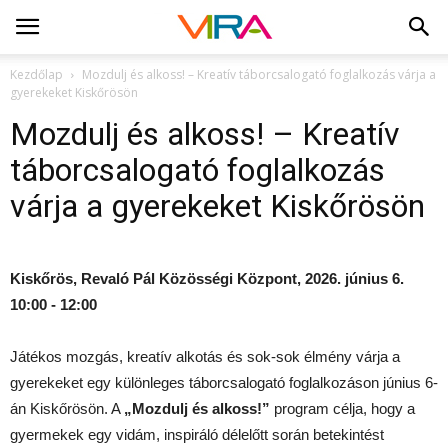
Kezdőlap
Mozdulj és alkoss! – Kreatív táborcsalogató foglalkozás várja a
gyerekeket Kiskőrösön
Mozdulj és alkoss! – Kreatív
táborcsalogató foglalkozás
várja a gyerekeket Kiskőrösön
Kiskőrös, Revaló Pál Közösségi Központ, 2026. június 6.
10:00 - 12:00
Játékos mozgás, kreatív alkotás és sok-sok élmény várja a
gyerekeket egy különleges táborcsalogató foglalkozáson június 6-
án Kiskőrösön. A
„Mozdulj és alkoss!”
program célja, hogy a
gyermekek egy vidám, inspiráló délelőtt során betekintést