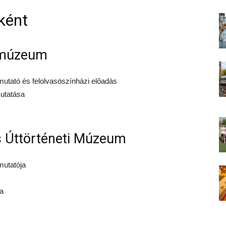
ként
kmúzeum
mutató és felolvasószínházi előadás
utatása
s Úttörténeti Múzeum
mutatója
sa