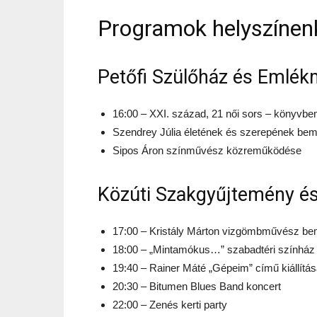
Programok helyszínen
Petőfi Szülőház és Emlé
16:00 – XXI. század, 21 női sors – könyvbe
Szendrey Júlia életének és szerepének bem
Sipos Áron színművész közreműködése
Közúti Szakgyűjtemény é
17:00 – Kristály Márton vizgömbművész be
18:00 – „Mintamókus…” szabadtéri színház
19:40 – Rainer Máté „Gépeim” című kiállítá
20:30 – Bitumen Blues Band koncert
22:00 – Zenés kerti party