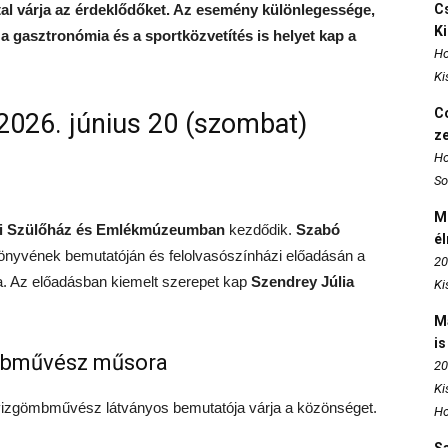
al várja az érdeklődőket. Az esemény különlegessége,
Cs
K
a gasztronómia és a sportközvetítés is helyet kap a
Ho
Ki
Co
026. június 20 (szombat)
z
Ho
So
M
fi Szülőház és Emlékmúzeumban
kezdődik.
Szabó
é
nyvének bemutatóján és felolvasószínházi előadásán a
20
a. Az előadásban kiemelt szerepet kap
Szendrey Júlia
Ki
.
M
is
ömbművész műsora
20
Ki
izgömbművész látványos bemutatója várja a közönséget.
Ho