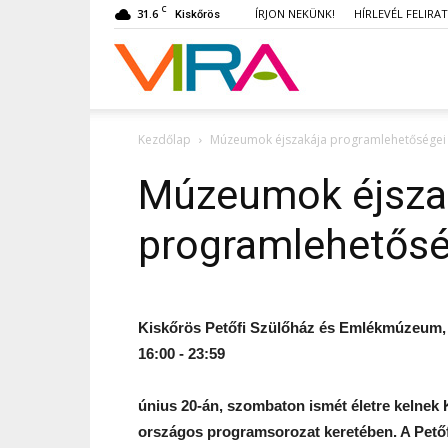
C
31.6
ÍRJON NEKÜNK!
HÍRLEVÉL FELIRA
Kiskőrös
VIRA
Kezdőlap
Múzeumok éjszakája programlehetőségei
Múzeumok éjsza
programlehetősé
Kiskőrös Petőfi Szülőház és Emlékmúzeum, S
16:00 - 23:59
únius 20-án, szombaton ismét életre kelnek
országos programsorozat keretében. A Petőf