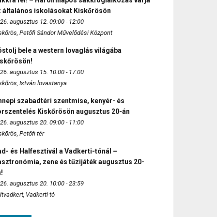
akkra fel! – Háromnapos sakkfoglalkozás várja
 általános iskolásokat Kiskőrösön
26. augusztus 12. 09:00 - 12:00
skőrös, Petőfi Sándor Művelődési Központ
stolj bele a western lovaglás világába
iskőrösön!
26. augusztus 15. 10:00 - 17:00
skőrös, István lovastanya
nepi szabadtéri szentmise, kenyér- és
orszentelés Kiskőrösön augusztus 20-án
26. augusztus 20. 09:00 - 11:00
skőrös, Petőfi tér
d- és Halfesztivál a Vadkerti-tónál –
sztronómia, zene és tűzijáték augusztus 20-
!
26. augusztus 20. 10:00 - 23:59
ltvadkert, Vadkerti-tó