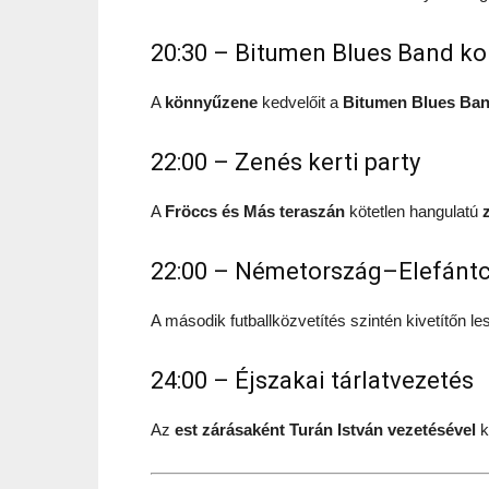
20:30 – Bitumen Blues Band ko
A
könnyűzene
kedvelőit a
Bitumen Blues Ba
22:00 – Zenés kerti party
A
Fröccs és Más teraszán
kötetlen hangulatú
22:00 – Németország–Elefántc
A második futballközvetítés szintén kivetítőn les
24:00 – Éjszakai tárlatvezetés
Az
est zárásaként Turán István vezetésével
k