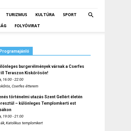
TURIZMUS
KULTÚRA
SPORT
SÁG
FOLYÓVIRAT
Programajánló
ülönleges burgerélmények várnak a Cserfes
ill Teraszon Kiskőrösön!
, 16:00 - 22:00
skőrös, Cserfes étterem
nés történelmi utazás Szent Gellért életén
eresztül – különleges Templomkerti est
zsákon
, 19:00 - 21:00
sák, Katolikus templomkert