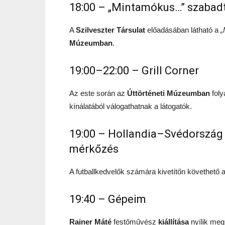
18:00 – „Mintamókus…” szabadt
A
Szilveszter Társulat
előadásában látható a
„
Múzeumban
.
19:00–22:00 – Grill Corner
Az este során az
Úttörténeti Múzeumban
fol
kínálatából válogathatnak a látogatók.
19:00 – Hollandia–Svédország 
mérkőzés
A futballkedvelők számára kivetítőn követhető
19:40 – Gépeim
Rainer Máté
festőművész
kiállítása
nyílik me