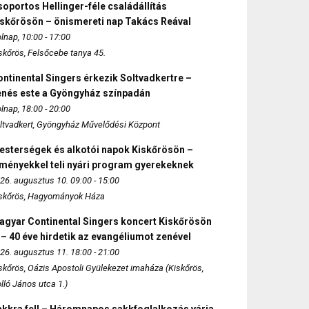
oportos Hellinger-féle családállítás
iskőrösön – önismereti nap Takács Reával
lnap, 10:00 - 17:00
skőrös, Felsőcebe tanya 45.
ntinental Singers érkezik Soltvadkertre –
enés este a Gyöngyház színpadán
lnap, 18:00 - 20:00
ltvadkert, Gyöngyház Művelődési Központ
esterségek és alkotói napok Kiskőrösön –
lményekkel teli nyári program gyerekeknek
26. augusztus 10. 09:00 - 15:00
skőrös, Hagyományok Háza
agyar Continental Singers koncert Kiskőrösön
 – 40 éve hirdetik az evangéliumot zenével
26. augusztus 11. 18:00 - 21:00
skőrös, Oázis Apostoli Gyülekezet imaháza (Kiskőrös,
lló János utca 1.)