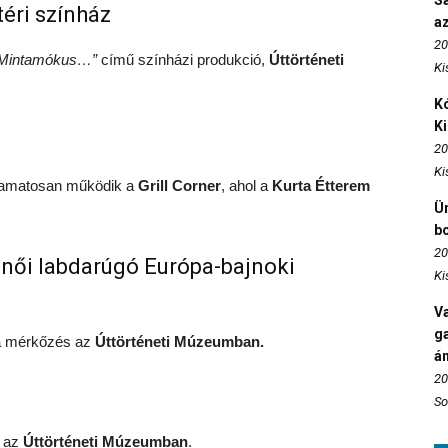
S
éri színház
az
20
Mintamókus…”
című színházi produkció,
Úttörténeti
Ki
Kó
K
20
Ki
yamatosan működik a
Grill Corner
, ahol a
Kurta Étterem
Ün
b
20
női labdarúgó Európa-bajnoki
Ki
Va
ga
 a mérkőzés az
Úttörténeti Múzeumban.
án
20
So
g az
Úttörténeti Múzeumban
.