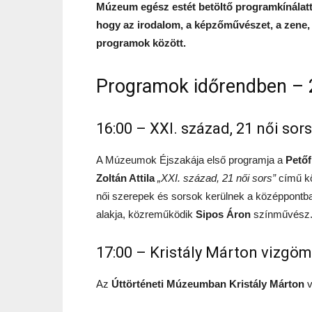
Múzeum egész estét betöltő programkínálatt
hogy az irodalom, a képzőművészet, a zene, 
programok között.
Programok időrendben – 2
16:00 – XXI. század, 21 női sors
A Múzeumok Éjszakája első programja a
Pető
Zoltán Attila
„XXI. század, 21 női sors”
című kö
női szerepek és sorsok kerülnek a középpontb
alakja, közreműködik
Sipos Áron
színművész
17:00 – Kristály Márton vizg
Az
Úttörténeti Múzeumban
Kristály Márton
v