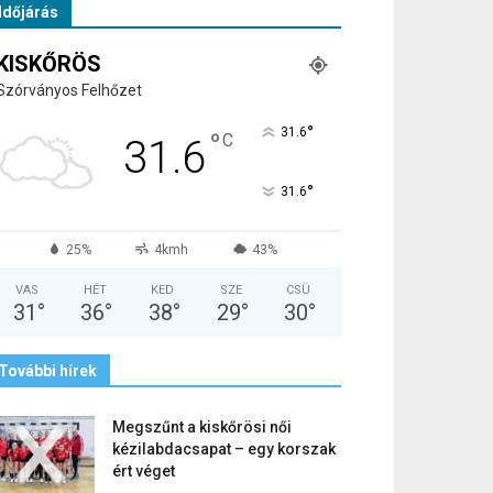
Időjárás
KISKŐRÖS
Szórványos Felhőzet
°
31.6
°
C
31.6
°
31.6
25%
4kmh
43%
VAS
HÉT
KED
SZE
CSÜ
31
°
36
°
38
°
29
°
30
°
További hírek
Megszűnt a kiskőrösi női
kézilabdacsapat – egy korszak
ért véget