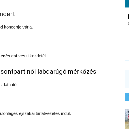
ncert
nd
koncertje várja.
zenés est
veszi kezdetét.
sontpart női labdarúgó mérkőzés
z látható.
ülönleges éjszakai tárlatvezetés indul.