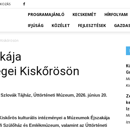
TKOZÁS
PROGRAMAJÁNLÓ
KECSKEMÉT
HÍRFOLYAM
IFJÚSÁG
KÖZÉLET
FEJLESZTÉSEK
GAZDA
 Kiskőrösön
kája
K
gei Kiskőrösön
Gr
Ma
Ki
zlovák Tájház, Úttörténeti Múzeum, 2026. június 20.
Ze
k
I
Ma
 Kiskőrös kulturális intézményei a Múzeumok Éjszakája
Iz
i Szülőház és Emlékmúzeum, valamint az Úttörténeti