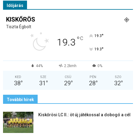
Időjárás
KISKŐRÖS
Tiszta Égbolt
°
19.3
°
C
19.3
°
19.3
44%
2.2kmh
0%
KED
SZE
CSÜ
PÉN
SZO
38
°
31
°
29
°
28
°
32
°
További hírek
Kiskőrösi LC II.: öt új játékossal a dobogó a cél