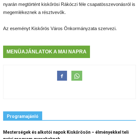
nyarán megtörtént kiskőrösi Rákóczi féle csapatösszevonásról is
megemlékeznek a résztvevők.
Az eseményt Kiskőrös Város Önkormányzata szervezi.
MENÜAJÁNLATOK A MAI NAPRA
Programajánló
Mesterségek és alkotói napok Kiskőrösön – élményekkel teli
nyári program gyerekeknek