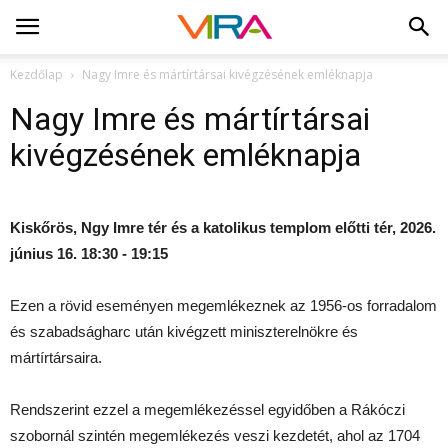
Kezdőlap
Nagy Imre és mártírtársai kivégzésének emléknapja
Nagy Imre és mártírtársai
kivégzésének emléknapja
Kiskőrös, Ngy Imre tér és a katolikus templom előtti tér, 2026.
június 16. 18:30 - 19:15
Ezen a rövid eseményen megemlékeznek az 1956-os forradalom
és szabadságharc után kivégzett miniszterelnökre és
mártírtársaira.
Rendszerint ezzel a megemlékezéssel egyidőben a Rákóczi
szobornál szintén megemlékezés veszi kezdetét, ahol az 1704