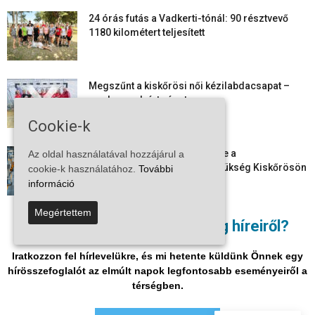
24 órás futás a Vadkerti-tónál: 90 résztvevő
1180 kilométert teljesített
Megszűnt a kiskőrösi női kézilabdacsapat –
egy korszak ért véget
Cookie-k
Aktuális állásajánlatok: ezekre a
Az oldal használatával hozzájárul a
munkavállalókra van most szükség Kiskőrösön
cookie-k használatához.
További
és a...
információ
Megértettem
Vitézy Dávid: már ősszel újraindulhat a
Nem akar lemaradni a térség híreiről?
személyszállítás a Budapest–Belgrád
vasútvonalon
Iratkozzon fel hírlevelükre, és mi hetente küldünk Önnek egy
hírösszefoglalót az elmúlt napok legfontosabb eseményeiről a
térségben.