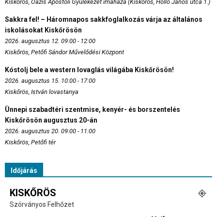
Kiskőrös, Oázis Apostoli Gyülekezet imaháza (Kiskőrös, Holló János utca 1.)
Sakkra fel! – Háromnapos sakkfoglalkozás várja az általános
iskolásokat Kiskőrösön
2026. augusztus 12. 09:00 - 12:00
Kiskőrös, Petőfi Sándor Művelődési Központ
Kóstolj bele a western lovaglás világába Kiskőrösön!
2026. augusztus 15. 10:00 - 17:00
Kiskőrös, István lovastanya
Ünnepi szabadtéri szentmise, kenyér- és borszentelés
Kiskőrösön augusztus 20-án
2026. augusztus 20. 09:00 - 11:00
Kiskőrös, Petőfi tér
Időjárás
KISKŐRÖS
Szórványos Felhőzet