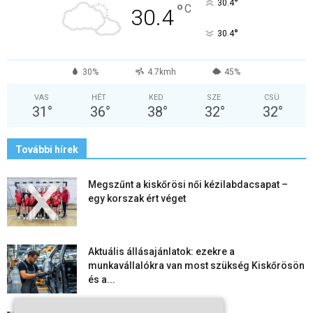
°
30.4
°
C
30.4
°
30.4
30%
4.7kmh
45%
VAS
HÉT
KED
SZE
CSÜ
31
°
36
°
38
°
32
°
32
°
További hírek
Megszűnt a kiskőrösi női kézilabdacsapat –
egy korszak ért véget
Aktuális állásajánlatok: ezekre a
munkavállalókra van most szükség Kiskőrösön
és a...