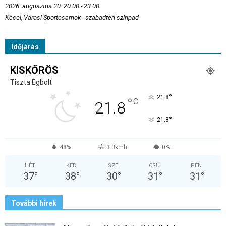
2026. augusztus 20. 20:00 - 23:00
Kecel, Városi Sportcsarnok - szabadtéri színpad
Időjárás
KISKŐRÖS
Tiszta Égbolt
°
21.8
°
C
21.8
°
21.8
48%
3.3kmh
0%
HÉT
KED
SZE
CSÜ
PÉN
37
°
38
°
30
°
31
°
31
°
További hírek