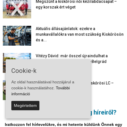
Megszűnt a kiskőrösi női kézilabdacsapat –
egy korszak ért véget
Aktuális állásajánlatok: ezekre a
munkavállalókra van most szükség Kiskőrösön
és a...
Vitézy Dávid: már ősszel újraindulhat a
személyszállítás a Budapest–Belgrád
vasútvonalon
Cookie-k
Az oldal használatával hozzájárul a
Megkezdte a felkészülést a Kiskőrösi LC –
cookie-k használatához.
További
együtt maradt a keret,...
információ
Megértettem
Mi történik Európa felett? Ezért nem tud
Nem akar lemaradni a térség híreiről?
szabadulni a kontinens a...
Iratkozzon fel hírlevelükre, és mi hetente küldünk Önnek egy