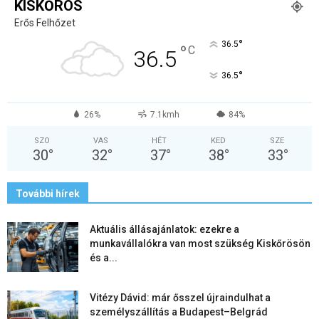
KISKŐRÖS
Erős Felhőzet
°
36.5
°
C
36.5
°
36.5
26%
7.1kmh
84%
SZO
VAS
HÉT
KED
SZE
30
°
32
°
37
°
38
°
33
°
További hírek
Aktuális állásajánlatok: ezekre a
munkavállalókra van most szükség Kiskőrösön
és a...
Vitézy Dávid: már ősszel újraindulhat a
személyszállítás a Budapest–Belgrád