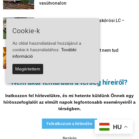
vasútvonalon
Megkezdte a felkészülést a Kiskőrösi LC –
együtt maradt a keret,...
Cookie-k
Az oldal használatával hozzájárul a
cookie-k használatához.
További
Mi történik Európa felett? Ezért nem tud
információ
szabadulni a kontinens a...
Megértettem
Folyamatosak a nyári karbantartási munkálatok
Nem akar lemaradni a térség híreiről?
Kiskőrösön – útburkolati jeleket festenek és...
Iratkozzon fel hírlevelükre, és mi hetente küldünk Önnek egy
hírösszefoglalót az elmúlt napok legfontosabb eseményeiről a
térségben.
Adatvédelmi nyilatkozat
Médiaajánlat
Impresszum
Feliratkozom a hírlevélre
HU
© Vira Média Kft.
Bezárás