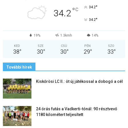
°
34.2
°
C
34.2
°
34.2
19%
1.3kmh
14%
KED
SZE
CSÜ
PÉN
SZO
38
°
30
°
30
°
29
°
33
°
További hírek
Kiskőrösi LC II.: öt új játékossal a dobogó a cél
24 órás futás a Vadkerti-tónál: 90 résztvevő
1180 kilométert teljesített