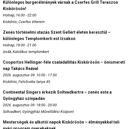
Különleges burgerélmények várnak a Cserfes Grill Teraszon
Kiskőrösön!
Holnap, 16:00 - 22:00
Kiskőrös, Cserfes étterem
Zenés történelmi utazás Szent Gellért életén keresztül –
különleges Templomkerti est Izsákon
Holnap, 19:00 - 21:00
Izsák, Katolikus templomkert
Csoportos Hellinger-féle családállítás Kiskőrösön – önismereti
nap Takács Reával
2026. augusztus 09. 10:00 - 17:00
Kiskőrös, Felsőcebe tanya 45.
Continental Singers érkezik Soltvadkertre – zenés este a
Gyöngyház színpadán
2026. augusztus 09. 18:00 - 20:00
Soltvadkert, Gyöngyház Művelődési Központ
Mesterségek és alkotói napok Kiskőrösön – élményekkel teli
nyári program gyerekeknek