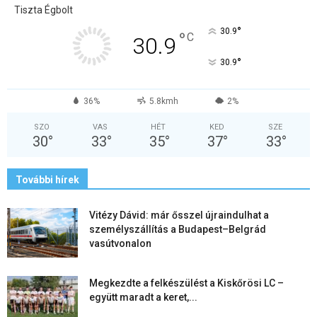
Tiszta Égbolt
°
30.9
°
C
30.9
°
30.9
36%
5.8kmh
2%
SZO
VAS
HÉT
KED
SZE
30
°
33
°
35
°
37
°
33
°
További hírek
Vitézy Dávid: már ősszel újraindulhat a
személyszállítás a Budapest–Belgrád
vasútvonalon
Megkezdte a felkészülést a Kiskőrösi LC –
együtt maradt a keret,...