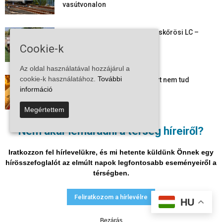
vasútvonalon
Megkezdte a felkészülést a Kiskőrösi LC –
együtt maradt a keret,...
Cookie-k
Az oldal használatával hozzájárul a
cookie-k használatához.
További
Mi történik Európa felett? Ezért nem tud
információ
szabadulni a kontinens a...
Megértettem
Folyamatosak a nyári karbantartási munkálatok
Nem akar lemaradni a térség híreiről?
Kiskőrösön – útburkolati jeleket festenek és...
Iratkozzon fel hírlevelükre, és mi hetente küldünk Önnek egy
hírösszefoglalót az elmúlt napok legfontosabb eseményeiről a
térségben.
Adatvédelmi nyilatkozat
Médiaajánlat
Impresszum
Feliratkozom a hírlevélre
HU
© Vira Média Kft.
Bezárás