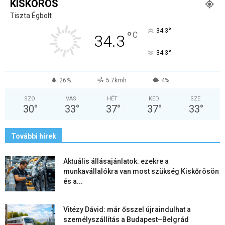
KISKŐRÖS
Tiszta Égbolt
°
34.3
°
C
34.3
°
34.3
26%
5.7kmh
4%
SZO
VAS
HÉT
KED
SZE
30
°
33
°
37
°
37
°
33
°
További hírek
Aktuális állásajánlatok: ezekre a
munkavállalókra van most szükség Kiskőrösön
és a...
Vitézy Dávid: már ősszel újraindulhat a
személyszállítás a Budapest–Belgrád