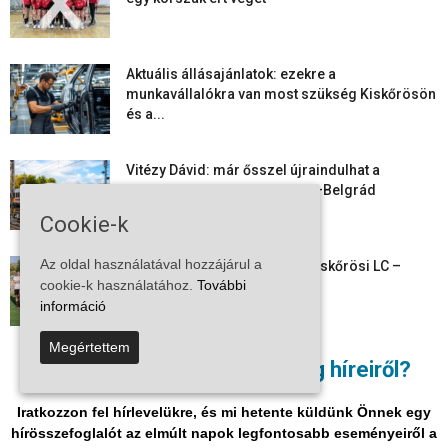
Aktuális állásajánlatok: ezekre a
munkavállalókra van most szükség Kiskőrösön
és a...
Vitézy Dávid: már ősszel újraindulhat a
személyszállítás a Budapest–Belgrád
vasútvonalon
Cookie-k
Az oldal használatával hozzájárul a
Megkezdte a felkészülést a Kiskőrösi LC –
cookie-k használatához.
További
együtt maradt a keret,...
információ
Megértettem
Mi történik Európa felett? Ezért nem tud
Nem akar lemaradni a térség híreiről?
szabadulni a kontinens a...
Iratkozzon fel hírlevelükre, és mi hetente küldünk Önnek egy
hírösszefoglalót az elmúlt napok legfontosabb eseményeiről a