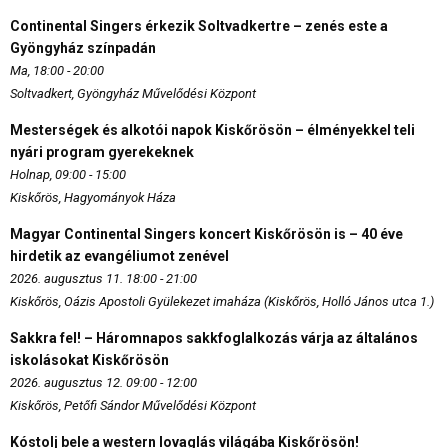
Continental Singers érkezik Soltvadkertre – zenés este a
Gyöngyház színpadán
Ma, 18:00 - 20:00
Soltvadkert, Gyöngyház Művelődési Központ
Mesterségek és alkotói napok Kiskőrösön – élményekkel teli
nyári program gyerekeknek
Holnap, 09:00 - 15:00
Kiskőrös, Hagyományok Háza
Magyar Continental Singers koncert Kiskőrösön is – 40 éve
hirdetik az evangéliumot zenével
2026. augusztus 11. 18:00 - 21:00
Kiskőrös, Oázis Apostoli Gyülekezet imaháza (Kiskőrös, Holló János utca 1.)
Sakkra fel! – Háromnapos sakkfoglalkozás várja az általános
iskolásokat Kiskőrösön
2026. augusztus 12. 09:00 - 12:00
Kiskőrös, Petőfi Sándor Művelődési Központ
Kóstolj bele a western lovaglás világába Kiskőrösön!