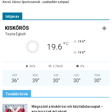
Kecel, Városi Sportcsarnok - szabadtéri színpad
Időjárás
KISKŐRÖS
Tiszta Égbolt
°
19.6
°
C
19.6
°
19.6
56%
2.7kmh
0%
HÉT
KED
SZE
CSÜ
PÉN
36
°
39
°
30
°
30
°
30
°
További hírek
Megszűnt a kiskőrösi női kézilabdacsapat –
egy korszak ért véget