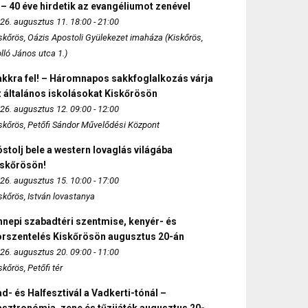
 – 40 éve hirdetik az evangéliumot zenével
26. augusztus 11. 18:00 - 21:00
skőrös, Oázis Apostoli Gyülekezet imaháza (Kiskőrös,
lló János utca 1.)
akkra fel! – Háromnapos sakkfoglalkozás várja
 általános iskolásokat Kiskőrösön
26. augusztus 12. 09:00 - 12:00
skőrös, Petőfi Sándor Művelődési Központ
stolj bele a western lovaglás világába
iskőrösön!
26. augusztus 15. 10:00 - 17:00
skőrös, István lovastanya
nepi szabadtéri szentmise, kenyér- és
orszentelés Kiskőrösön augusztus 20-án
26. augusztus 20. 09:00 - 11:00
skőrös, Petőfi tér
d- és Halfesztivál a Vadkerti-tónál –