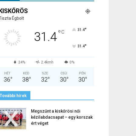
KISKŐRÖS
Tiszta Égbolt
°
31.4
°
C
31.4
°
31.4
24%
2.4kmh
0%
HÉT
KED
SZE
CSÜ
PÉN
36
°
38
°
32
°
30
°
30
°
További hírek
Megszűnt a kiskőrösi női
kézilabdacsapat – egy korszak
ért véget