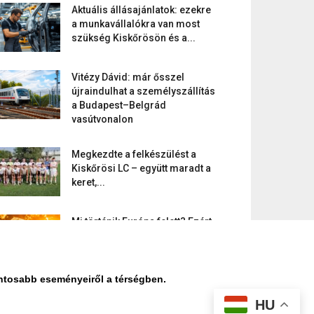
Aktuális állásajánlatok: ezekre
a munkavállalókra van most
szükség Kiskőrösön és a...
Vitézy Dávid: már ősszel
újraindulhat a személyszállítás
a Budapest–Belgrád
vasútvonalon
Megkezdte a felkészülést a
Kiskőrösi LC – együtt maradt a
keret,...
Mi történik Európa felett? Ezért
nem tud szabadulni a kontinens
a...
ontosabb eseményeiről a térségben.
HU