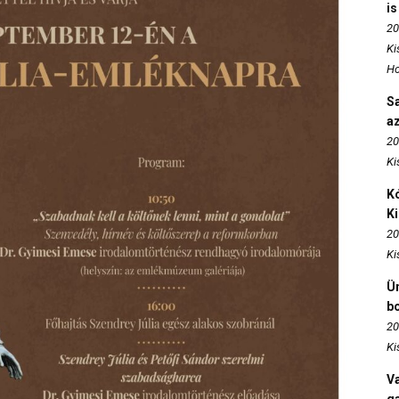
is
20
Ki
Ho
S
az
20
Ki
Kó
K
20
Ki
Ün
b
20
Ki
Va