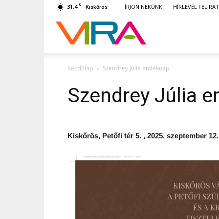
C
31.4
ÍRJON NEKÜNK!
HÍRLEVÉL FELIRA
Kiskőrös
VIRA
Kezdőlap
Szendrey Júlia emléknap
Szendrey Júlia 
Kiskőrös, Petőfi tér 5. , 2025. szeptember 12.