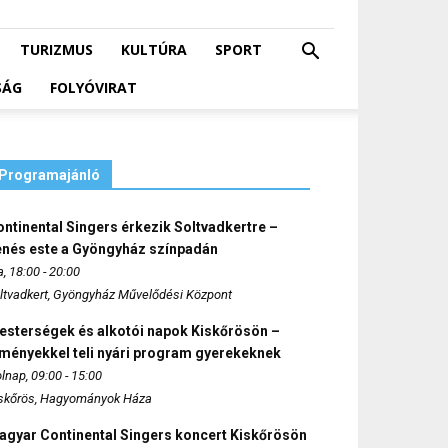
TURIZMUS
KULTÚRA
SPORT
SÁG
FOLYÓVIRAT
Programajánló
ntinental Singers érkezik Soltvadkertre –
enés este a Gyöngyház színpadán
, 18:00 - 20:00
ltvadkert, Gyöngyház Művelődési Központ
esterségek és alkotói napok Kiskőrösön –
lményekkel teli nyári program gyerekeknek
lnap, 09:00 - 15:00
skőrös, Hagyományok Háza
agyar Continental Singers koncert Kiskőrösön