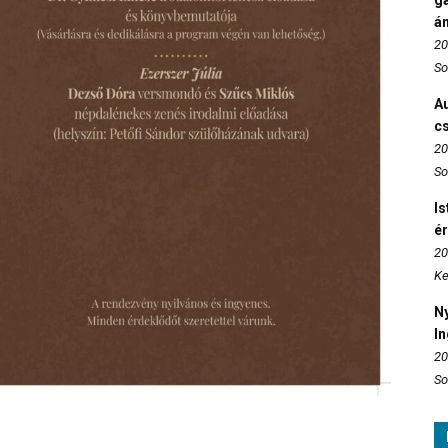
ga
án
20
So
Au
c
20
So
Is
é
20
Ke
N
In
20
So