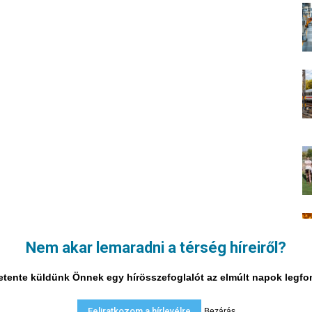
Nem akar lemaradni a térség híreiről?
i hetente küldünk Önnek egy hírösszefoglalót az elmúlt napok legf
Feliratkozom a hírlevélre
Bezárás