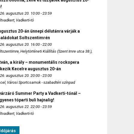
sztronómia, zene és tűzijáték augusztus 20-
!
26. augusztus 20. 10:00 - 23:59
ltvadkert, Vadkerti-tó
gusztus 20-án ünnepi délutánra várják a
saládokat Soltszentimrén
26. augusztus 20. 16:00 - 22:00
ltszentimre, Helytörténeti Kiállítás (Szent Imre utca 38.),
tván, a király – monumentális rockopera
rkezik Kecelre augusztus 20-án
26. augusztus 20. 20:00 - 23:00
cel, Városi Sportcsarnok - szabadtéri színpad
yárzáró Summer Party a Vadkerti-tónál –
gyenes tóparti buli hajnalig!
26. augusztus 22. 22:00 - 23:59
ltvadkert, Vadkerti-tó
Időjárás