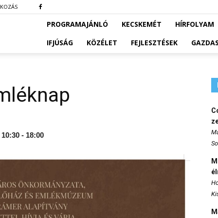
TKOZÁS
PROGRAMAJÁNLÓ
KECSKEMÉT
HÍRFOLYAM
IFJÚSÁG
KÖZÉLET
FEJLESZTÉSEK
GAZDA
emléknap
Co
z
Ma
 10:30 - 18:00
So
M
é
Ho
Ki
M