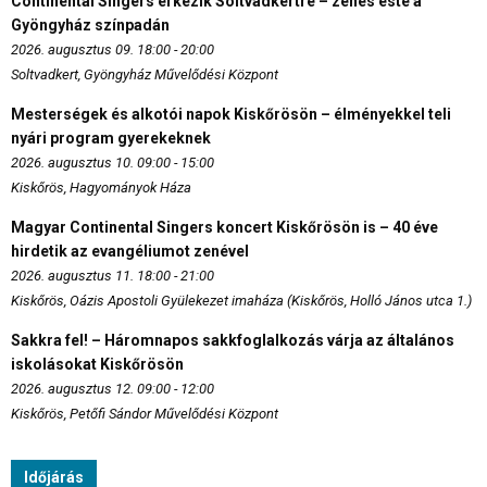
Continental Singers érkezik Soltvadkertre – zenés este a
Gyöngyház színpadán
2026. augusztus 09. 18:00 - 20:00
Soltvadkert, Gyöngyház Művelődési Központ
Mesterségek és alkotói napok Kiskőrösön – élményekkel teli
nyári program gyerekeknek
2026. augusztus 10. 09:00 - 15:00
Kiskőrös, Hagyományok Háza
Magyar Continental Singers koncert Kiskőrösön is – 40 éve
hirdetik az evangéliumot zenével
2026. augusztus 11. 18:00 - 21:00
Kiskőrös, Oázis Apostoli Gyülekezet imaháza (Kiskőrös, Holló János utca 1.)
Sakkra fel! – Háromnapos sakkfoglalkozás várja az általános
iskolásokat Kiskőrösön
2026. augusztus 12. 09:00 - 12:00
Kiskőrös, Petőfi Sándor Művelődési Központ
Időjárás