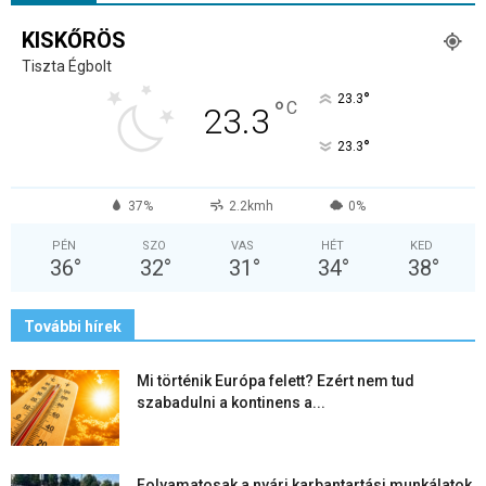
KISKŐRÖS
Tiszta Égbolt
°
23.3
°
C
23.3
°
23.3
37%
2.2kmh
0%
PÉN
SZO
VAS
HÉT
KED
36
°
32
°
31
°
34
°
38
°
További hírek
Mi történik Európa felett? Ezért nem tud
szabadulni a kontinens a...
Folyamatosak a nyári karbantartási munkálatok