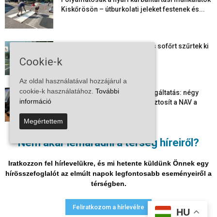
Kiskőrösön – útburkolati jeleket festenek és...
Több száz gyorshajtót és ittas sofőrt szűrtek ki
Bács-Kiskun útjain –...
Cookie-k
Az oldal használatával hozzájárul a
cookie-k használatához.
További
Elektronikus nyugtaadat-szolgáltatás: négy
információ
hónapos átállási időszakot biztosít a NAV a
vállalkozásoknak
Megértettem
Megjelent a 2026/2027-es tanév rendje – itt
Nem akar lemaradni a térség híreiről?
vannak a legfontosabb dátumok
Iratkozzon fel hírlevelükre, és mi hetente küldünk Önnek egy
hírösszefoglalót az elmúlt napok legfontosabb eseményeiről a
térségben.
Adatvédelmi nyilatkozat
Médiaajánlat
Impresszum
Feliratkozom a hírlevélre
HU