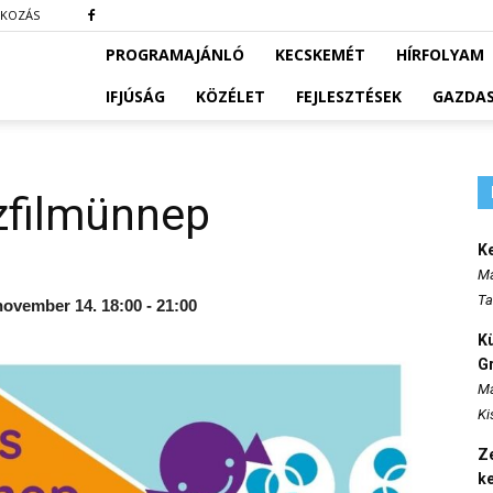
TKOZÁS
PROGRAMAJÁNLÓ
KECSKEMÉT
HÍRFOLYAM
IFJÚSÁG
KÖZÉLET
FEJLESZTÉSEK
GAZDA
zfilmünnep
K
Ma
Ta
ovember 14. 18:00 - 21:00
K
Gr
Ma
Ki
Ze
k