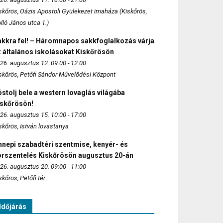
skőrös, Oázis Apostoli Gyülekezet imaháza (Kiskőrös,
lló János utca 1.)
akkra fel! – Háromnapos sakkfoglalkozás várja
 általános iskolásokat Kiskőrösön
26. augusztus 12. 09:00 - 12:00
skőrös, Petőfi Sándor Művelődési Központ
stolj bele a western lovaglás világába
iskőrösön!
26. augusztus 15. 10:00 - 17:00
skőrös, István lovastanya
nepi szabadtéri szentmise, kenyér- és
orszentelés Kiskőrösön augusztus 20-án
26. augusztus 20. 09:00 - 11:00
skőrös, Petőfi tér
Időjárás