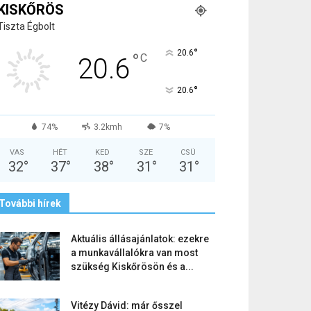
KISKŐRÖS
Tiszta Égbolt
°
20.6
°
C
20.6
°
20.6
74%
3.2kmh
7%
VAS
HÉT
KED
SZE
CSÜ
32
°
37
°
38
°
31
°
31
°
További hírek
Aktuális állásajánlatok: ezekre
a munkavállalókra van most
szükség Kiskőrösön és a...
Vitézy Dávid: már ősszel