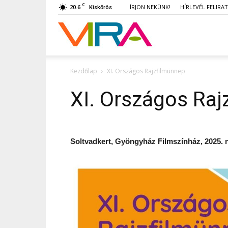
C
20.6
ÍRJON NEKÜNK!
HÍRLEVÉL FELIRA
Kiskőrös
VIRA
Kezdőlap
XI. Országos Rajzfilmünnep
XI. Országos Raj
Soltvadkert, Gyöngyház Filmszínház, 2025. n