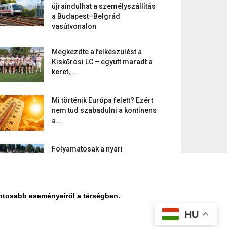
újraindulhat a személyszállítás
a Budapest–Belgrád
vasútvonalon
Megkezdte a felkészülést a
Kiskőrösi LC – együtt maradt a
keret,...
Mi történik Európa felett? Ezért
nem tud szabadulni a kontinens
a...
Folyamatosak a nyári
karbantartási munkálatok
Kiskőrösön – útburkolati jeleket
festenek és...
ontosabb eseményeiről a térségben.
HU