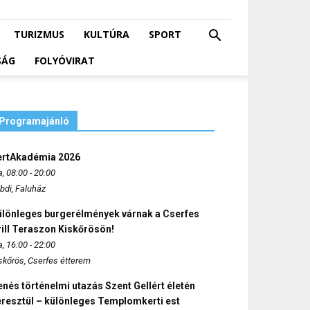
TURIZMUS
KULTÚRA
SPORT
SÁG
FOLYÓVIRAT
Programajánló
ertAkadémia 2026
, 08:00 - 20:00
bdi, Faluház
ülönleges burgerélmények várnak a Cserfes
ill Teraszon Kiskőrösön!
, 16:00 - 22:00
skőrös, Cserfes étterem
nés történelmi utazás Szent Gellért életén
eresztül – különleges Templomkerti est