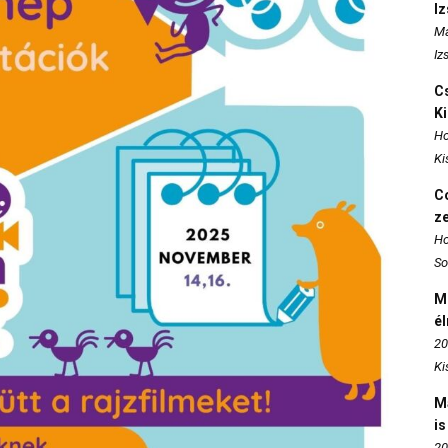
I
Ma
Iz
Cs
K
Ho
Ki
Co
z
Ho
So
M
é
20
Ki
M
is
20