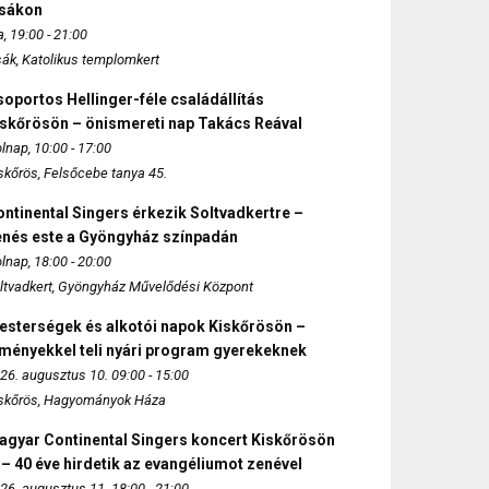
zsákon
, 19:00 - 21:00
sák, Katolikus templomkert
oportos Hellinger-féle családállítás
iskőrösön – önismereti nap Takács Reával
lnap, 10:00 - 17:00
skőrös, Felsőcebe tanya 45.
ntinental Singers érkezik Soltvadkertre –
enés este a Gyöngyház színpadán
lnap, 18:00 - 20:00
ltvadkert, Gyöngyház Művelődési Központ
esterségek és alkotói napok Kiskőrösön –
lményekkel teli nyári program gyerekeknek
26. augusztus 10. 09:00 - 15:00
skőrös, Hagyományok Háza
agyar Continental Singers koncert Kiskőrösön
 – 40 éve hirdetik az evangéliumot zenével
26. augusztus 11. 18:00 - 21:00