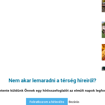
Nem akar lemaradni a térség híreiről?
i hetente küldünk Önnek egy hírösszefoglalót az elmúlt napok legf
Feliratkozom a hírlevélre
Bezárás