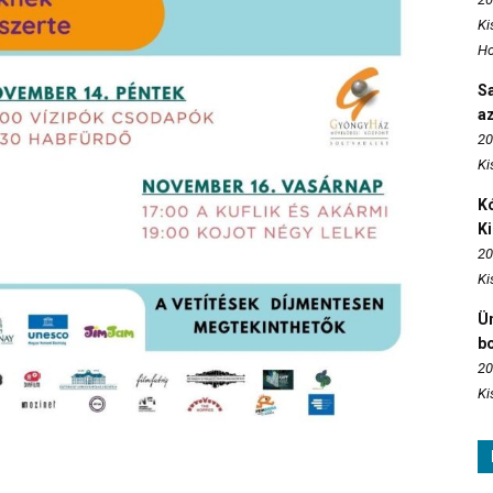
Ki
Ho
S
az
20
Ki
Kó
K
20
Ki
Ün
b
20
Ki