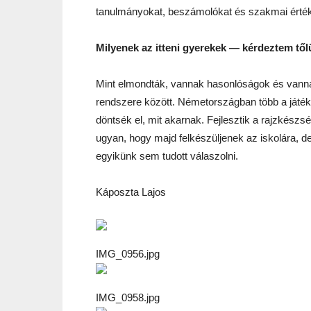
tanulmányokat, beszámolókat és szakmai értéke
Milyenek az itteni gyerekek — kérdeztem tőlü
Mint elmondták, vannak hasonlóságok és vannak
rendszere között. Németországban több a játé
döntsék el, mit akarnak. Fejlesztik a rajzkészség
ugyan, hogy majd felkészüljenek az iskolára, d
egyikünk sem tudott válaszolni.
Káposzta Lajos
IMG_0956.jpg
IMG_0958.jpg