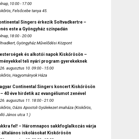
lnap, 10:00 - 17:00
skőrös, Felsőcebe tanya 45.
ntinental Singers érkezik Soltvadkertre –
enés este a Gyöngyház színpadán
lnap, 18:00 - 20:00
ltvadkert, Gyöngyház Művelődési Központ
esterségek és alkotói napok Kiskőrösön –
lményekkel teli nyári program gyerekeknek
26. augusztus 10. 09:00 - 15:00
skőrös, Hagyományok Háza
agyar Continental Singers koncert Kiskőrösön
 – 40 éve hirdetik az evangéliumot zenével
26. augusztus 11. 18:00 - 21:00
skőrös, Oázis Apostoli Gyülekezet imaháza (Kiskőrös,
lló János utca 1.)
akkra fel! – Háromnapos sakkfoglalkozás várja
 általános iskolásokat Kiskőrösön