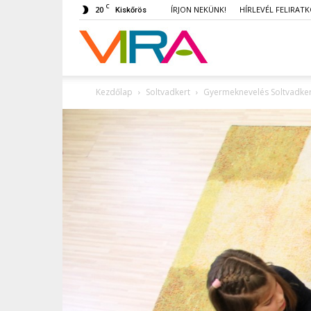
C
20
ÍRJON NEKÜNK!
HÍRLEVÉL FELIRAT
Kiskőrös
VIRA
Kezdőlap
Soltvadkert
Gyermeknevelés Soltvadke