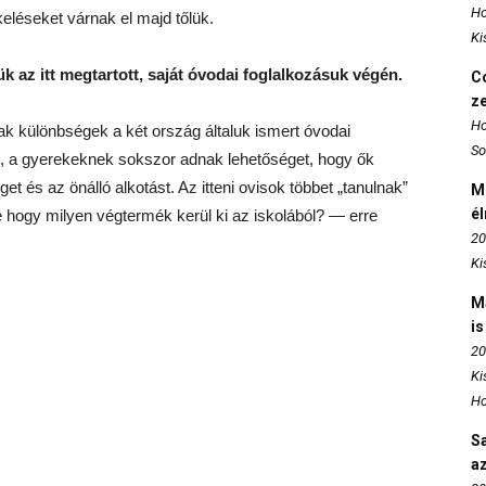
Ho
léseket várnak el majd tőlük.
Ki
k az itt megtartott, saját óvodai foglalkozásuk végén.
Co
z
Ho
 különbségek a két ország általuk ismert óvodai
So
k, a gyerekeknek sokszor adnak lehetőséget, hogy ők
et és az önálló alkotást. Az itteni ovisok többet „tanulnak”
M
é
e hogy milyen végtermék kerül ki az iskolából? — erre
20
Ki
M
is
20
Ki
Ho
S
az