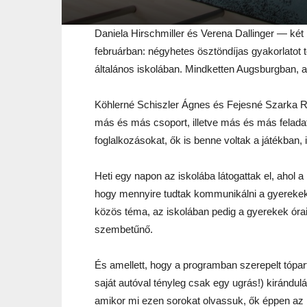
Daniela Hirschmiller és Verena Dallinger — két 
februárban: négyhetes ösztöndíjas gyakorlatot 
általános iskolában. Mindketten Augsburgban, 
Köhlerné Schiszler Ágnes és Fejesné Szarka R
más és más csoport, illetve más és más feladat 
foglalkozásokat, ők is benne voltak a játékban,
Heti egy napon az iskolába látogattak el, ahol 
hogy mennyire tudtak kommunikálni a gyerekek
közös téma, az iskolában pedig a gyerekek óra
szembetűnő.
És amellett, hogy a programban szerepelt tóparti
saját autóval tényleg csak egy ugrás!) kirándul
amikor mi ezen sorokat olvassuk, ők éppen az itt