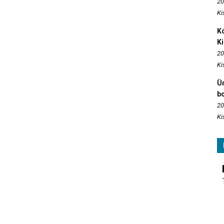
20
Ki
Kó
K
20
Ki
Ün
b
20
Ki