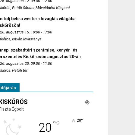
26. augusztus 12. 09:00 - 12:00
skőrös, Petőfi Sándor Művelődési Központ
stolj bele a western lovaglás világába
iskőrösön!
26. augusztus 15. 10:00 - 17:00
skőrös, István lovastanya
nepi szabadtéri szentmise, kenyér- és
orszentelés Kiskőrösön augusztus 20-án
26. augusztus 20. 09:00 - 11:00
skőrös, Petőfi tér
Időjárás
KISKŐRÖS
Tiszta Égbolt
°
20
°
C
20