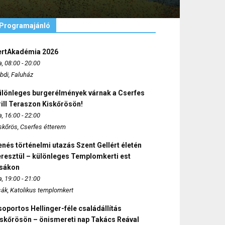
Programajánló
ertAkadémia 2026
, 08:00 - 20:00
bdi, Faluház
ülönleges burgerélmények várnak a Cserfes
ill Teraszon Kiskőrösön!
, 16:00 - 22:00
skőrös, Cserfes étterem
nés történelmi utazás Szent Gellért életén
eresztül – különleges Templomkerti est
zsákon
, 19:00 - 21:00
sák, Katolikus templomkert
oportos Hellinger-féle családállítás
iskőrösön – önismereti nap Takács Reával