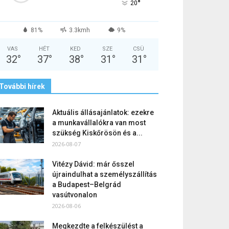
°
20
81%
3.3kmh
9%
VAS
HÉT
KED
SZE
CSÜ
32
°
37
°
38
°
31
°
31
°
További hírek
Aktuális állásajánlatok: ezekre
a munkavállalókra van most
szükség Kiskőrösön és a...
2026-08-07
Vitézy Dávid: már ősszel
újraindulhat a személyszállítás
a Budapest–Belgrád
vasútvonalon
2026-08-06
Megkezdte a felkészülést a