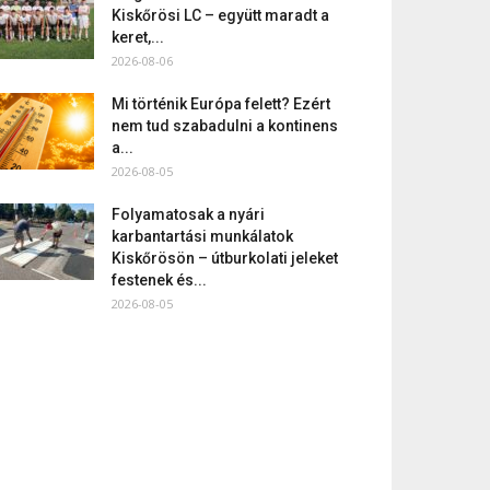
Kiskőrösi LC – együtt maradt a
keret,...
2026-08-06
Mi történik Európa felett? Ezért
nem tud szabadulni a kontinens
a...
2026-08-05
Folyamatosak a nyári
karbantartási munkálatok
Kiskőrösön – útburkolati jeleket
festenek és...
2026-08-05