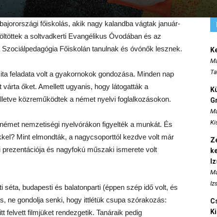
bajorországi főiskolás, akik nagy kalandba vágtak január-
töltöttek a soltvadkerti Evangélikus Óvodában és az
a Szociálpedagógia Főiskolán tanulnak és óvónők lesznek.
K
Ma
Ta
ita feladata volt a gyakornokok gondozása. Minden nap
várta őket. Amellett ugyanis, hogy látogatták a
K
 illetve közreműködtek a német nyelvi foglalkozásokon.
Gr
Ma
Ki
a német nemzetiségi nyelvórákon figyelték a munkát. És
kel? Mint elmondták, a nagycsoporttól kezdve volt már
Ze
i prezentációja és nagyfokú műszaki ismerete volt
k
I
Ma
Iz
 séta, budapesti és balatonparti (éppen szép idő volt, és
ás, ne gondolja senki, hogy ittlétük csupa szórakozás:
Cs
K
 felvett filmjüket rendezgetik. Tanáraik pedig