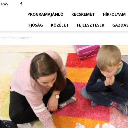
KOZÁS
PROGRAMAJÁNLÓ
KECSKEMÉT
HÍRFOLYAM
IFJÚSÁG
KÖZÉLET
FEJLESZTÉSEK
GAZDA
rten német szemmel