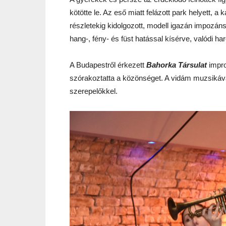
kötötte le. Az eső miatt felázott park helyett, 
részletekig kidolgozott, modell igazán impozáns
hang-, fény- és füst hatással kísérve, valódi h
A Budapestről érkezett
Bahorka Társulat
impr
szórakoztatta a közönséget. A vidám muzsikával
szerepelőkkel.