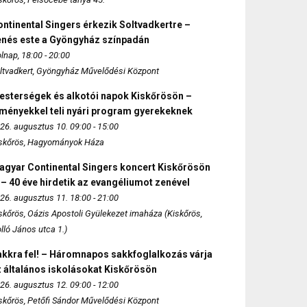
ntinental Singers érkezik Soltvadkertre –
enés este a Gyöngyház színpadán
lnap, 18:00 - 20:00
ltvadkert, Gyöngyház Művelődési Központ
esterségek és alkotói napok Kiskőrösön –
lményekkel teli nyári program gyerekeknek
26. augusztus 10. 09:00 - 15:00
skőrös, Hagyományok Háza
agyar Continental Singers koncert Kiskőrösön
 – 40 éve hirdetik az evangéliumot zenével
26. augusztus 11. 18:00 - 21:00
skőrös, Oázis Apostoli Gyülekezet imaháza (Kiskőrös,
lló János utca 1.)
akkra fel! – Háromnapos sakkfoglalkozás várja
 általános iskolásokat Kiskőrösön
26. augusztus 12. 09:00 - 12:00
skőrös, Petőfi Sándor Művelődési Központ