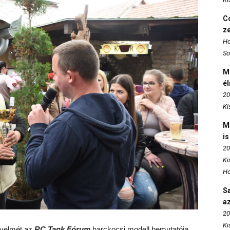
Co
z
Ho
So
M
é
20
Ki
M
is
20
Ki
Ho
S
az
20
Ki
gyelmét az
RC Tank Fórum
harckocsi modell bemutatója