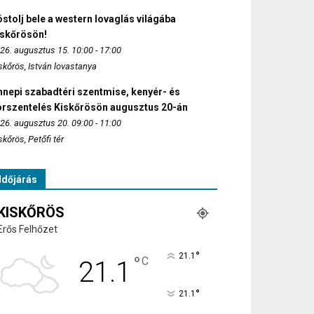
stolj bele a western lovaglás világába
iskőrösön!
26. augusztus 15. 10:00 - 17:00
skőrös, István lovastanya
nepi szabadtéri szentmise, kenyér- és
orszentelés Kiskőrösön augusztus 20-án
26. augusztus 20. 09:00 - 11:00
skőrös, Petőfi tér
Időjárás
KISKŐRÖS
Erős Felhőzet
°
21.1
°
C
21.1
°
21.1