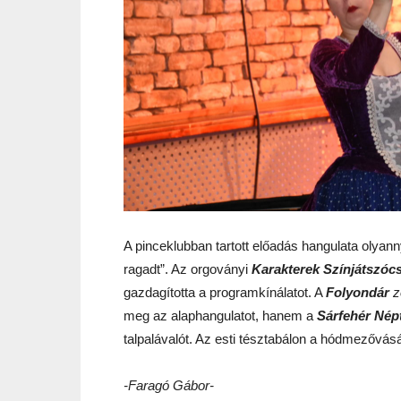
A pinceklubban tartott előadás hangulata olyann
ragadt”. Az orgoványi
Karakterek Színjátszóc
gazdagította a programkínálatot. A
Folyondár
z
meg az alaphangulatot, hanem a
Sárfehér Nép
talpalávalót. Az esti tésztabálon a hódmezővás
-Faragó Gábor-