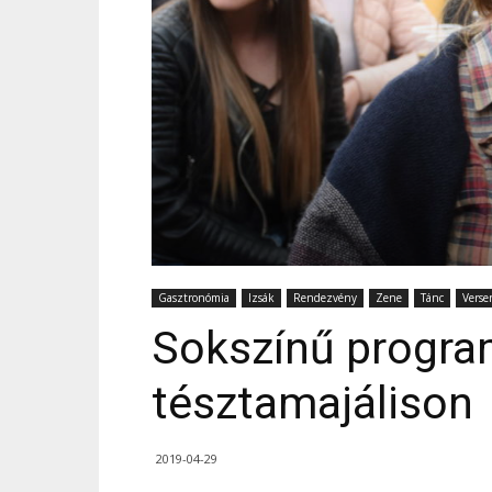
Gasztronómia
Izsák
Rendezvény
Zene
Tánc
Verse
Sokszínű program
tésztamajálison
2019-04-29