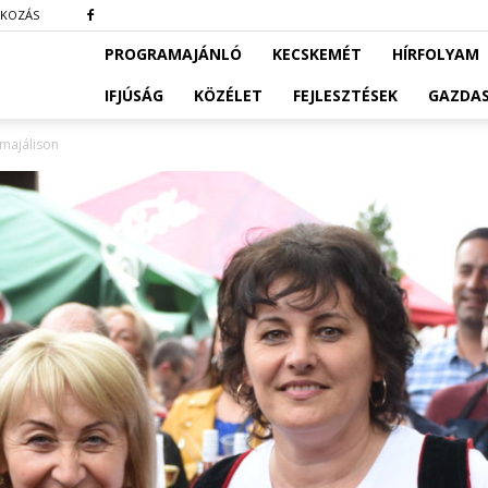
TKOZÁS
PROGRAMAJÁNLÓ
KECSKEMÉT
HÍRFOLYAM
IFJÚSÁG
KÖZÉLET
FEJLESZTÉSEK
GAZDA
amajálison