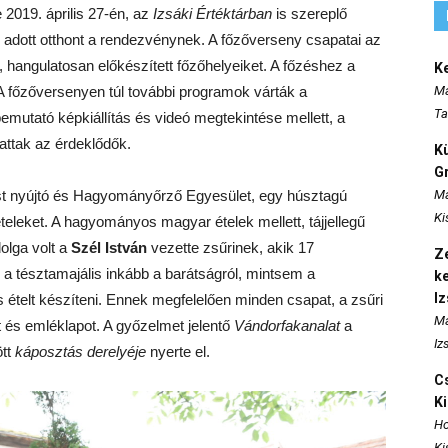
2019. április 27-én, az
Izsáki Értéktárban
is szereplő
adott otthont a rendezvénynek. A főzőverseny csapatai az
l, hangulatosan előkészített főzőhelyeiket. A főzéshez a
K
. A főzőversenyen túl további programok várták a
Ma
Ta
emutató képkiállítás és videó megtekintése mellett, a
hattak az érdeklődők.
K
Gr
tást nyújtó és Hagyományőrző Egyesület, egy húsztagú
Ma
Ki
ételeket. A hagyományos magyar ételek mellett, tájjellegű
dolga volt a
Szél István
vezette zsűrinek, akik 17
Ze
 a tésztamajális inkább a barátságról, mintsem a
k
I
s ételt készíteni. Ennek megfelelően minden csapat, a zsűri
Ma
at és emléklapot. A győzelmet jelentő
Vándorfakanalat
a
Iz
ött
káposztás derelyéje
nyerte el.
Cs
K
Ho
Ki