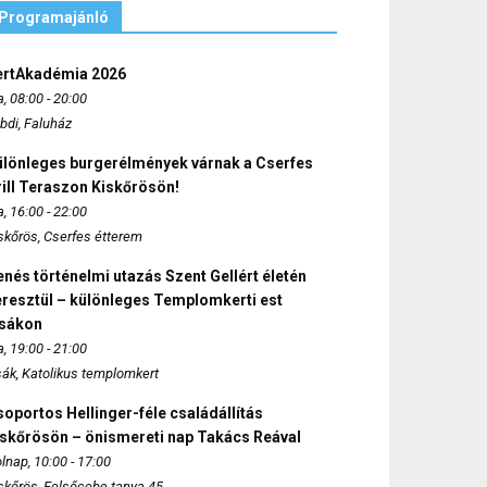
Programajánló
ertAkadémia 2026
, 08:00 - 20:00
bdi, Faluház
ülönleges burgerélmények várnak a Cserfes
ill Teraszon Kiskőrösön!
, 16:00 - 22:00
skőrös, Cserfes étterem
nés történelmi utazás Szent Gellért életén
eresztül – különleges Templomkerti est
zsákon
, 19:00 - 21:00
sák, Katolikus templomkert
oportos Hellinger-féle családállítás
iskőrösön – önismereti nap Takács Reával
lnap, 10:00 - 17:00
skőrös, Felsőcebe tanya 45.