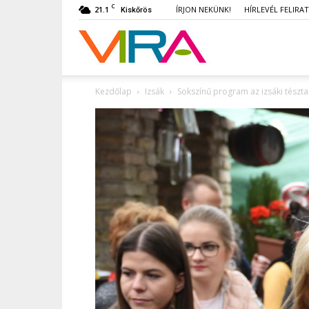
C
21.1
ÍRJON NEKÜNK!
HÍRLEVÉL FELIRA
Kiskőrös
VIRA
Kezdőlap
Izsák
Sokszínű program az izsáki tészt