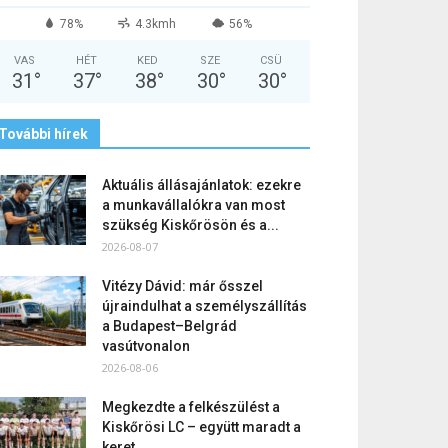
78%
4.3kmh
56%
VAS
HÉT
KED
SZE
CSÜ
31
°
37
°
38
°
30
°
30
°
További hírek
Aktuális állásajánlatok: ezekre
a munkavállalókra van most
szükség Kiskőrösön és a...
2026-08-07
Vitézy Dávid: már ősszel
újraindulhat a személyszállítás
a Budapest–Belgrád
vasútvonalon
2026-08-06
Megkezdte a felkészülést a
Kiskőrösi LC – együtt maradt a
keret,...