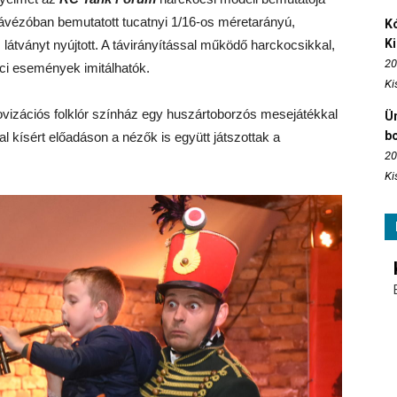
a kávézóban bemutatott tucatnyi 1/16-os méretarányú,
Kó
K
 látványt nyújtott. A távirányítással működő harckocsikkal,
20
arci események imitálhatók.
Ki
ovizációs folklór színház egy huszártoborzós mesejátékkal
Ün
b
 kísért előadáson a nézők is együtt játszottak a
20
Ki