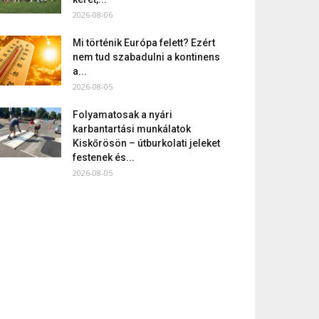
2026-08-06
Mi történik Európa felett? Ezért
nem tud szabadulni a kontinens
a...
2026-08-05
Folyamatosak a nyári
karbantartási munkálatok
Kiskőrösön – útburkolati jeleket
festenek és...
2026-08-05