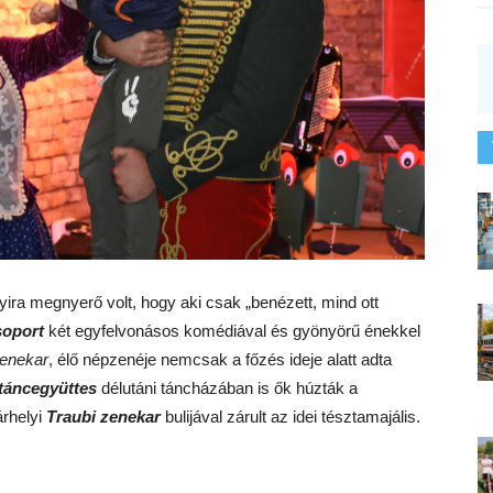
yira megnyerő volt, hogy aki csak „benézett, mind ott
soport
két egyfelvonásos komédiával és gyönyörű énekkel
enekar
, élő népzenéje nemcsak a főzés ideje alatt adta
táncegyüttes
délutáni táncházában is ők húzták a
árhelyi
Traubi zenekar
bulijával zárult az idei tésztamajális.