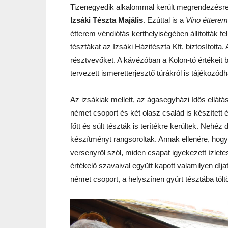
Tizenegyedik alkalommal került megrendezésre 
Izsáki Tészta Majális
. Ezúttal is a
Vino étterem
étterem véndiófás kerthelyiségében állították fe
tésztákat az Izsáki Házitészta Kft. biztosította
résztvevőket. A kávézóban a Kolon-tó értékeit b
tervezett ismeretterjesztő túrákról is tájékozód
Az izsákiak mellett, az ágasegyházi Idős ellá
német csoport és két olasz család is készített 
főtt és sült tészták is terítékre kerültek. Nehéz 
készítményt rangsoroltak. Annak ellenére, hogy
versenyről szól, miden csapat igyekezett ízlete
értékelő szavaival együtt kapott valamilyen díj
német csoport, a helyszínen gyúrt tésztába tölt