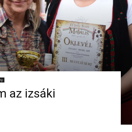
ny
 az izsáki