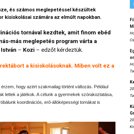
ssze, és számos meglepetéssel készültek
r kisiskolásai számára az elmúlt napokban.
Fi
M
inációs tornával kezdtek, amit finom ebéd
Ho
 más-más meglepetés program várta a
Cs
István
–
Kozi
– edzőt kérdeztük.
E
o
Ho
rektábort a kisiskolásoknak. Miben volt ez a
Ta
K
érzem, hogy azért szakmailag történt változás. Például
20
 lettek a játékok. A célunk a gyermekek szórakoztatása,
Ta
óbálunk koordinációs, erő-állóképességi tornákat is
K
Gr
20
Ki