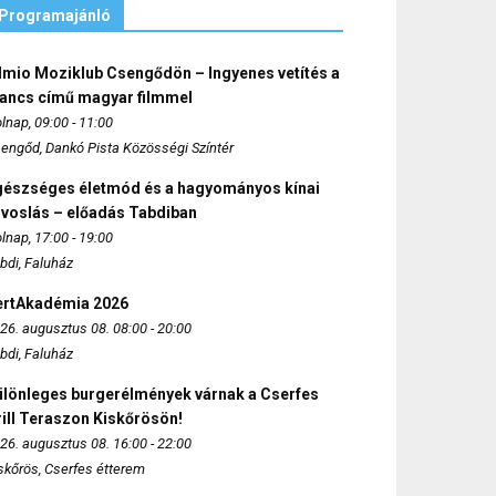
Programajánló
lmio Moziklub Csengődön – Ingyenes vetítés a
ancs című magyar filmmel
lnap, 09:00 - 11:00
engőd, Dankó Pista Közösségi Színtér
gészséges életmód és a hagyományos kínai
rvoslás – előadás Tabdiban
lnap, 17:00 - 19:00
bdi, Faluház
ertAkadémia 2026
26. augusztus 08. 08:00 - 20:00
bdi, Faluház
ülönleges burgerélmények várnak a Cserfes
ill Teraszon Kiskőrösön!
26. augusztus 08. 16:00 - 22:00
skőrös, Cserfes étterem