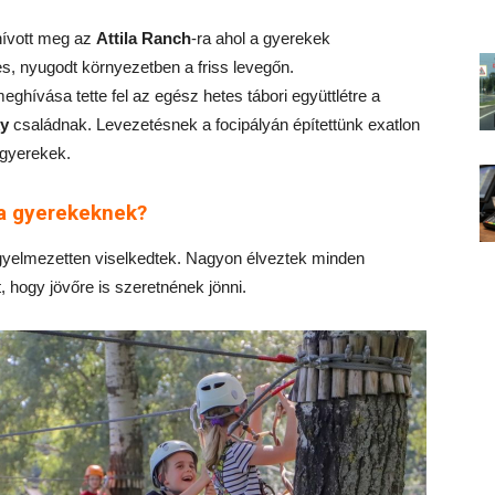
hívott meg az
Attila Ranch
-ra ahol a gyerekek
, nyugodt környezetben a friss levegőn.
eghívása tette fel az egész hetes tábori együttlétre a
y
családnak. Levezetésnek a focipályán építettünk exatlon
 gyerekek.
 a gyerekeknek?
gyelmezetten viselkedtek. Nagyon élveztek minden
 hogy jövőre is szeretnének jönni.