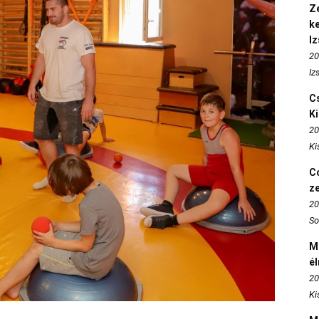
Ze
k
I
20
Iz
Cs
K
20
Ki
Co
z
20
So
M
é
20
Ki