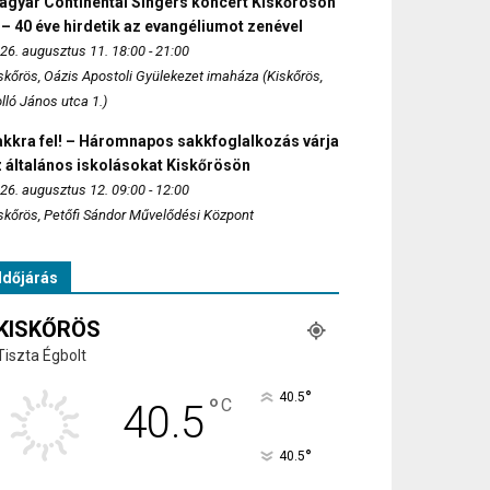
agyar Continental Singers koncert Kiskőrösön
 – 40 éve hirdetik az evangéliumot zenével
26. augusztus 11. 18:00 - 21:00
skőrös, Oázis Apostoli Gyülekezet imaháza (Kiskőrös,
lló János utca 1.)
akkra fel! – Háromnapos sakkfoglalkozás várja
 általános iskolásokat Kiskőrösön
26. augusztus 12. 09:00 - 12:00
skőrös, Petőfi Sándor Művelődési Központ
Időjárás
KISKŐRÖS
Tiszta Égbolt
°
40.5
°
C
40.5
°
40.5