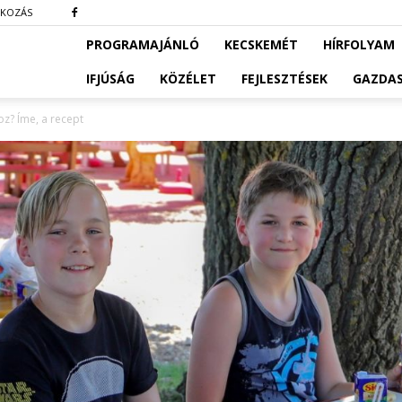
TKOZÁS
PROGRAMAJÁNLÓ
KECSKEMÉT
HÍRFOLYAM
IFJÚSÁG
KÖZÉLET
FEJLESZTÉSEK
GAZDA
oz? Íme, a recept