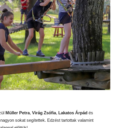
zül
Müller Petra
,
Virág Zsófia
,
Lakatos Árpád
és
nagyon sokat segítettek. Edzést tartottak valamint
alappal előttük!