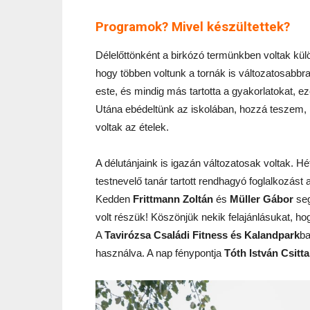
Programok? Mivel készültettek?
Délelőttönként a birkózó termünkben voltak külö
hogy többen voltunk a tornák is változatosabbra
este, és mindig más tartotta a gyakorlatokat, ez
Utána ebédeltünk az iskolában, hozzá teszem,
voltak az ételek.
A délutánjaink is igazán változatosak voltak. Hé
testnevelő tanár tartott rendhagyó foglalkozást
Kedden
Frittmann Zoltán
és
Müller Gábor
seg
volt részük! Köszönjük nekik felajánlásukat, ho
A
Tavirózsa Családi Fitness és Kalandpark
ba
használva. A nap fénypontja
Tóth István Csitta