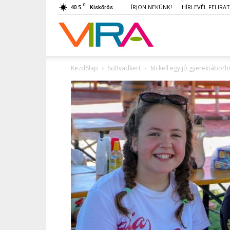
C
40.5
ÍRJON NEKÜNK!
HÍRLEVÉL FELIRA
Kiskőrös
VIRA
Kezdőlap
Soltvadkert
Mi kell egy jó gyerektáborh