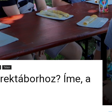
Tábor
erektáborhoz? Íme, a