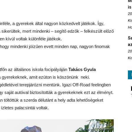
M
is
20
Ki
nféle, a gyerekek által nagyon közkedvelt játékok. Így,
Ho
 sikerültek, mert mindenki – segítő edzők – felkészült előző
S
en kívül voltak különféle játékok.
az
 hogy mindenki jóízűen evett minden nap, nagyon finomak
20
Ki
tfőn az általános iskola focipályáján
Takács Gyula
 a gyerekeknek
, amit ezúton is köszönünk neki.
édletével terepjárózni mentünk. Igazi Off-Road feelingben
gy saját autóval biztosították a gyerekeknek ezt az élményt.
n töltöttük a szerda délutánt a hely adta lehetőségeket
ízletes palacsintái voltak.