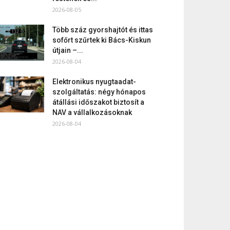
2026-08-05
Több száz gyorshajtót és ittas
sofőrt szűrtek ki Bács-Kiskun
útjain –...
2026-08-04
Elektronikus nyugtaadat-
szolgáltatás: négy hónapos
átállási időszakot biztosít a
NAV a vállalkozásoknak
2026-08-04