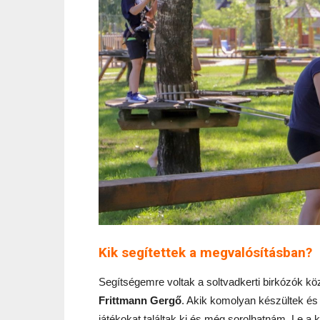
Kik segítettek a megvalósításban?
Segítségemre voltak a soltvadkerti birkózók kö
Frittmann Gergő
. Akik komolyan készültek és 
játékokat találtak ki és még sorolhatnám. Le a k