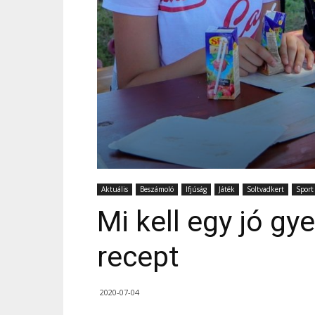
Aktuális
Beszámoló
Ifjúság
Játék
Soltvadkert
Sport
Mi kell egy jó gy
recept
2020-07-04