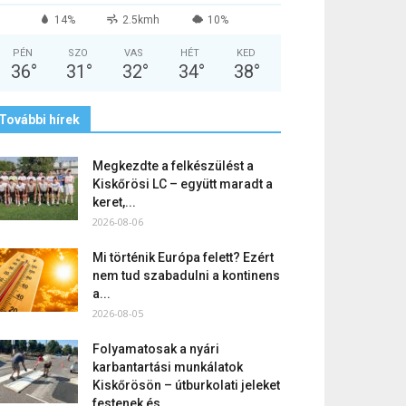
14%
2.5kmh
10%
PÉN
SZO
VAS
HÉT
KED
36
°
31
°
32
°
34
°
38
°
További hírek
Megkezdte a felkészülést a
Kiskőrösi LC – együtt maradt a
keret,...
2026-08-06
Mi történik Európa felett? Ezért
nem tud szabadulni a kontinens
a...
2026-08-05
Folyamatosak a nyári
karbantartási munkálatok
Kiskőrösön – útburkolati jeleket
festenek és...