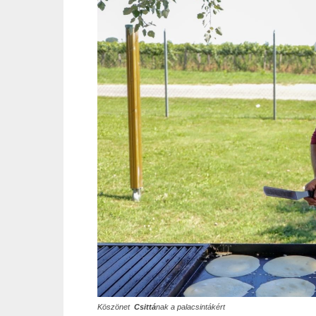
Köszönet
Csittá
nak a palacsintákért