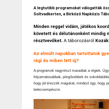
A legtutibb programokat válogatták ö
Soltvadkerten, a Birkózó Napközis Tábo
Minden reggel vidám, játékos koord
követett és délutánonként mindig
résztvevőket.
A táborozásról
Kozák 
Az elmúlt napokban tartottatok gye
régi és miben lett új?
A programok nagyrészt maradtak a régiek. Úgy 
folyamatosabbak, pörgősebbek és sokoldalúbbak
hogy jól érezzék magukat, mindezt úgy, hogy pr
belecsempészni.