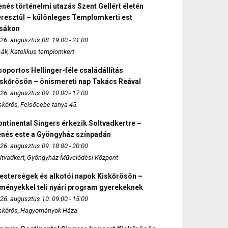
nés történelmi utazás Szent Gellért életén
eresztül – különleges Templomkerti est
zsákon
26. augusztus 08. 19:00 - 21:00
sák, Katolikus templomkert
oportos Hellinger-féle családállítás
iskőrösön – önismereti nap Takács Reával
26. augusztus 09. 10:00 - 17:00
skőrös, Felsőcebe tanya 45.
ntinental Singers érkezik Soltvadkertre –
enés este a Gyöngyház színpadán
26. augusztus 09. 18:00 - 20:00
ltvadkert, Gyöngyház Művelődési Központ
esterségek és alkotói napok Kiskőrösön –
lményekkel teli nyári program gyerekeknek
26. augusztus 10. 09:00 - 15:00
skőrös, Hagyományok Háza