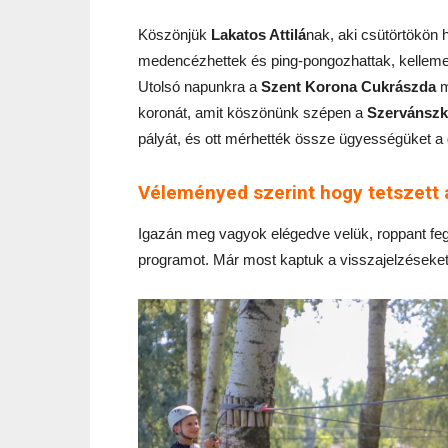
Köszönjük
Lakatos Attilá
nak, aki csütörtökön 
medencézhettek és ping-pongozhattak, kellemes
Utolsó napunkra a
Szent Korona Cukrászda
m
koronát
, amit köszönünk szépen a
Szervánszk
pályát, és ott mérhették össze ügyességüket a
Véleményed szerint
hogy tetszett
Igazán meg vagyok elégedve velük, roppant fe
programot. Már most kaptuk a visszajelzéseket,