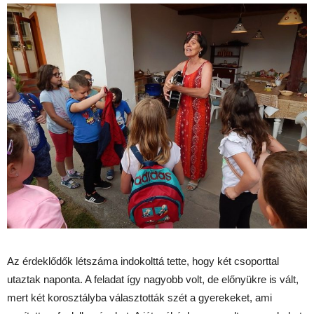
Az érdeklődők létszáma indokolttá tette, hogy két csoporttal
utaztak naponta. A feladat így nagyobb volt, de előnyükre is vált,
mert két korosztályba választották szét a gyerekeket, ami