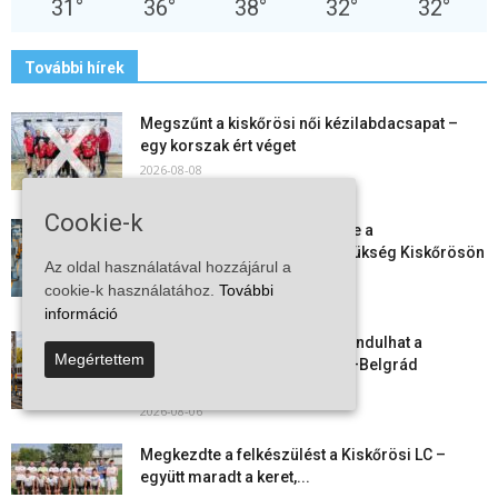
31
°
36
°
38
°
32
°
32
°
További hírek
Megszűnt a kiskőrösi női kézilabdacsapat –
egy korszak ért véget
2026-08-08
Cookie-k
Aktuális állásajánlatok: ezekre a
munkavállalókra van most szükség Kiskőrösön
Az oldal használatával hozzájárul a
és a...
cookie-k használatához.
További
2026-08-07
információ
Vitézy Dávid: már ősszel újraindulhat a
Megértettem
személyszállítás a Budapest–Belgrád
vasútvonalon
2026-08-06
Megkezdte a felkészülést a Kiskőrösi LC –
együtt maradt a keret,...