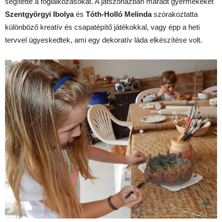
segítette a foglalkozásokat. A játszóházban maradt gyermekeket
Szentgyörgyi Ibolya
és
Tóth-Holló Melinda
szórakoztatta
különböző kreatív és csapatépítő játékokkal, vagy épp a heti
tervvel ügyeskedtek, ami egy dekoratív láda elkészítése volt.