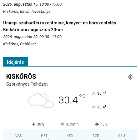
2026. augusztus 15. 10:00 - 17:00
Kiskőrös, István lovastanya
Ünnepi szabadtéri szentmise, kenyér- és borszentelés
Kiskőrösön augusztus 20-án
2026. augusztus 20. 09:00 - 11:00
Kiskőrös, Petőfi tér
Időjárás
KISKŐRÖS
Szórványos Felhőzet
°
30.4
°
C
30.4
°
30.4
30%
4.7kmh
45%
VAS
HÉT
KED
SZE
CSÜ