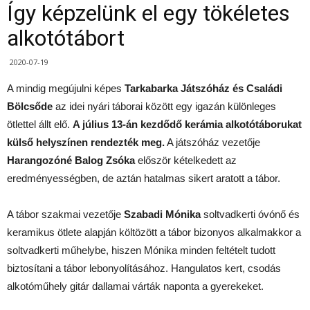
Így képzelünk el egy tökéletes
alkotótábort
2020-07-19
A mindig megújulni képes
Tarkabarka Játszóház és Családi
Bölcsőde
az idei nyári táborai között egy igazán különleges
ötlettel állt elő.
A július 13-án kezdődő kerámia alkotótáborukat
külső helyszínen rendezték meg.
A játszóház vezetője
Harangozóné Balog Zsóka
először kételkedett az
eredményességben, de aztán hatalmas sikert aratott a tábor.
A tábor szakmai vezetője
Szabadi Mónika
soltvadkerti óvónő és
keramikus ötlete alapján költözött a tábor bizonyos alkalmakkor a
soltvadkerti műhelybe, hiszen Mónika minden feltételt tudott
biztosítani a tábor lebonyolításához. Hangulatos kert, csodás
alkotóműhely gitár dallamai várták naponta a gyerekeket.