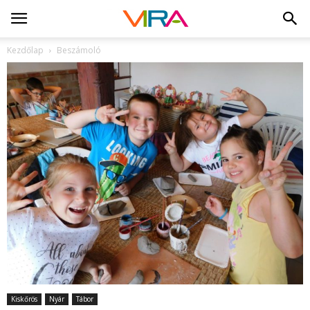
Kezdőlap
Beszámoló
Kiskőrös
Nyár
Tábor