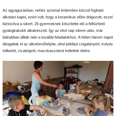
Az agyagozásban, nehéz azonnal érdemben kézzel fogható
alkotást kapni, ezért volt, hogy a keramikus előre dolgozott, ezzel
biztosítva a sikert. 26 gyermeknek készítette elő a felfűzhető
gyalogkakukk alkatrészeit. Így az első nap sikere után, már
bátrabban álltak neki a további feladatokhoz. A héten három napot
látogattak el az alkotóműhelybe, ahol például csigatányért, kutyás
tolltartót, cicabögrét, macskaszobrot keltettek életre.