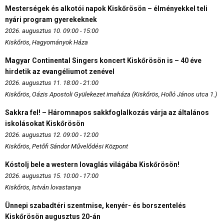
Mesterségek és alkotói napok Kiskőrösön – élményekkel teli
nyári program gyerekeknek
2026. augusztus 10. 09:00 - 15:00
Kiskőrös, Hagyományok Háza
Magyar Continental Singers koncert Kiskőrösön is – 40 éve
hirdetik az evangéliumot zenével
2026. augusztus 11. 18:00 - 21:00
Kiskőrös, Oázis Apostoli Gyülekezet imaháza (Kiskőrös, Holló János utca 1.)
Sakkra fel! – Háromnapos sakkfoglalkozás várja az általános
iskolásokat Kiskőrösön
2026. augusztus 12. 09:00 - 12:00
Kiskőrös, Petőfi Sándor Művelődési Központ
Kóstolj bele a western lovaglás világába Kiskőrösön!
2026. augusztus 15. 10:00 - 17:00
Kiskőrös, István lovastanya
Ünnepi szabadtéri szentmise, kenyér- és borszentelés
Kiskőrösön augusztus 20-án