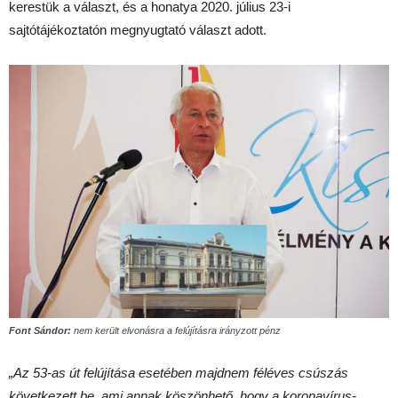
kerestük a választ, és a honatya 2020. július 23-i
sajtótájékoztatón megnyugtató választ adott.
Font Sándor:
nem került elvonásra a felújításra irányzott pénz
„Az 53-as út felújítása esetében majdnem féléves csúszás
következett be, ami annak köszönhető, hogy a koronavírus-