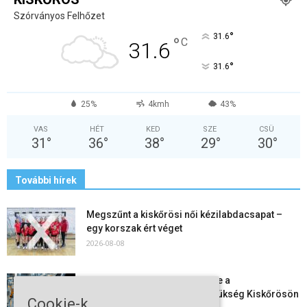
Szórványos Felhőzet
°
31.6
°
C
31.6
°
31.6
25%
4kmh
43%
VAS
HÉT
KED
SZE
CSÜ
31
°
36
°
38
°
29
°
30
°
További hírek
Megszűnt a kiskőrösi női kézilabdacsapat –
egy korszak ért véget
2026-08-08
Aktuális állásajánlatok: ezekre a
munkavállalókra van most szükség Kiskőrösön
Cookie-k