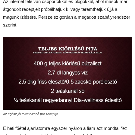
Az internet tele van csoportokkal és blogokkal, ahol mások már
átgondolt receptjeit próbálhatjuk ki vagy teremthetjük újjá a
magunk ízlésére. Persze szigorúan a megadott szabályrendszer
szerint.
Az egész jól felemelkedő pita receptje
E heti főétel ajánlatomra egyszer nyáron a fiam azt mondta,
“ez