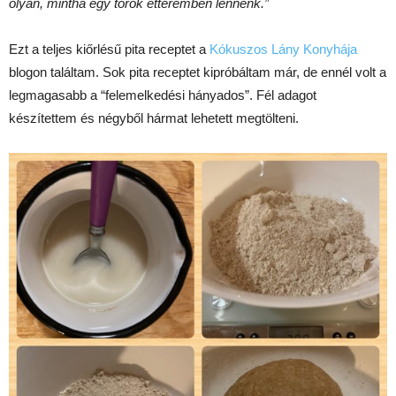
olyan, mintha egy török étteremben lennénk.”
Ezt a teljes kiőrlésű pita receptet a
Kókuszos Lány Konyhája
blogon találtam. Sok pita receptet kipróbáltam már, de ennél volt a
legmagasabb a “felemelkedési hányados”. Fél adagot
készítettem és négyből hármat lehetett megtölteni.