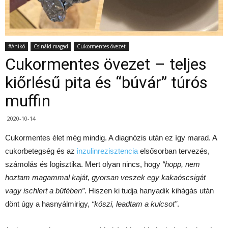
#Anikó
Csináld magad
Cukormentes övezet
Cukormentes övezet – teljes
kiőrlésű pita és “búvár” túrós
muffin
2020-10-14
Cukormentes élet még mindig. A diagnózis után ez így marad. A
cukorbetegség és az
inzulinrezisztencia
elsősorban tervezés,
számolás és logisztika. Mert olyan nincs, hogy
“hopp, nem
hoztam magammal kaját, gyorsan veszek egy kakaóscsigát
vagy ischlert a büfében”
. Hiszen ki tudja hanyadik kihágás után
dönt úgy a hasnyálmirigy,
“köszi, leadtam a kulcsot”
.