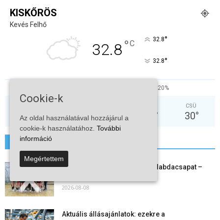
KISKŐRÖS
Kevés Felhő
°
32.8
°
C
32.8
°
32.8
23%
4.6kmh
20%
Cookie-k
VAS
HÉT
KED
SZE
CSÜ
31
°
36
°
38
°
29
°
30
°
Az oldal használatával hozzájárul a
cookie-k használatához.
További
információ
További hírek
Megértettem
Megszűnt a kiskőrösi női kézilabdacsapat –
egy korszak ért véget
2026-08-08
Aktuális állásajánlatok: ezekre a