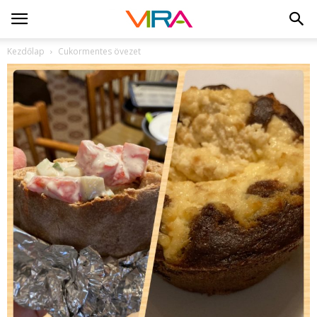
Kezdőlap
Cukormentes övezet