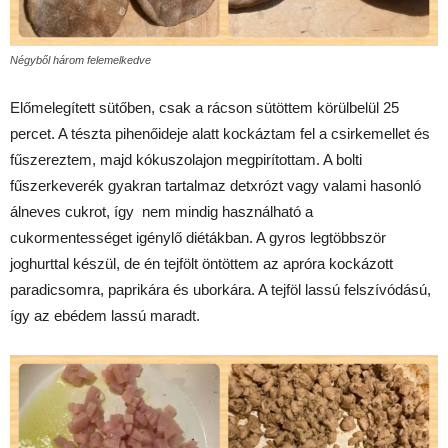
Négyből három felemelkedve
Előmelegített sütőben, csak a rácson sütöttem körülbelül 25
percet. A tészta pihenőideje alatt kockáztam fel a csirkemellet és
fűszereztem, majd kókuszolajon megpirítottam. A bolti
fűszerkeverék gyakran tartalmaz detxrózt vagy valami hasonló
álneves cukrot, így nem mindig használható a
cukormentességet igénylő diétákban. A gyros legtöbbször
joghurttal készül, de én tejfölt öntöttem az apróra kockázott
paradicsomra, paprikára és uborkára. A tejföl lassú felszívódású,
így az ebédem lassú maradt.