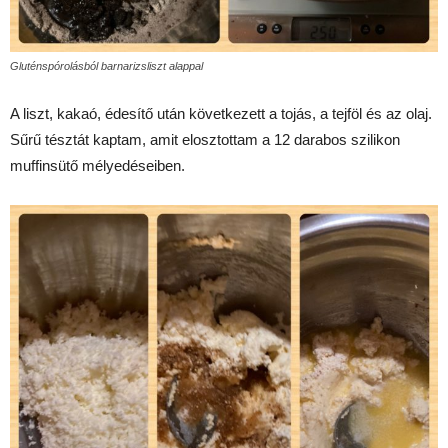
Gluténspórolásból barnarizsliszt alappal
A liszt, kakaó, édesítő után következett a tojás, a tejföl és az olaj.
Sűrű tésztát kaptam, amit elosztottam a 12 darabos szilikon
muffinsütő mélyedéseiben.