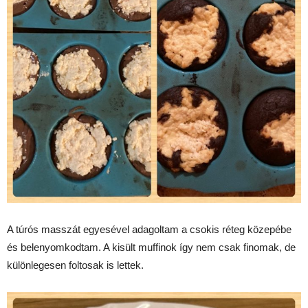
A túrós masszát egyesével adagoltam a csokis réteg közepébe
és belenyomkodtam. A kisült muffinok így nem csak finomak, de
különlegesen foltosak is lettek.