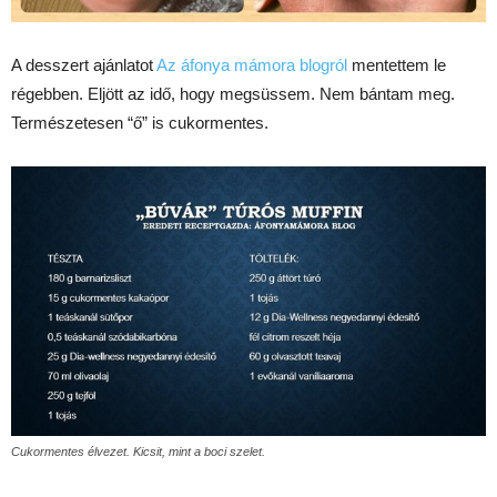
A desszert ajánlatot
Az áfonya mámora blogról
mentettem le
régebben. Eljött az idő, hogy megsüssem. Nem bántam meg.
Természetesen “ő” is cukormentes.
Cukormentes élvezet. Kicsit, mint a boci szelet.