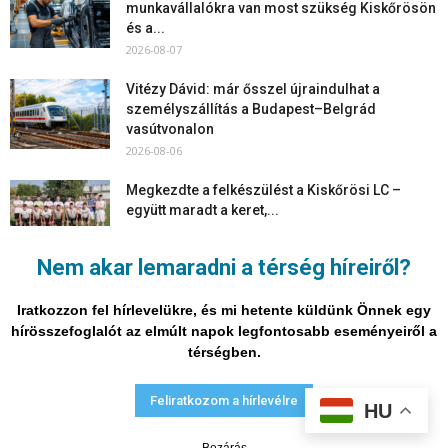
munkavállalókra van most szükség Kiskőrösön
és a...
2026-08-07
Vitézy Dávid: már ősszel újraindulhat a
személyszállítás a Budapest–Belgrád
vasútvonalon
2026-08-06
Megkezdte a felkészülést a Kiskőrösi LC –
együtt maradt a keret,...
2026-08-06
Nem akar lemaradni a térség híreiről?
Mi történik Európa felett? Ezért nem tud
szabadulni a kontinens a...
Iratkozzon fel hírlevelükre, és mi hetente küldünk Önnek egy
2026-08-05
hírösszefoglalót az elmúlt napok legfontosabb eseményeiről a
térségben.
Adatvédelmi nyilatkozat
Médiaajánlat
Impresszum
Feliratkozom a hírlevélre
HU
© Vira Média Kft.