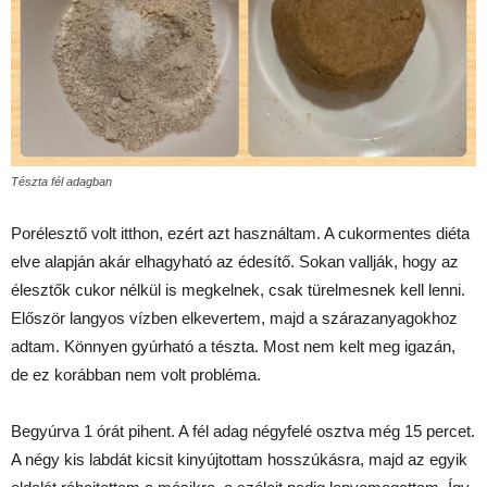
Tészta fél adagban
Porélesztő volt itthon, ezért azt használtam. A cukormentes diéta
elve alapján akár elhagyható az édesítő. Sokan vallják, hogy az
élesztők cukor nélkül is megkelnek, csak türelmesnek kell lenni.
Először langyos vízben elkevertem, majd a szárazanyagokhoz
adtam. Könnyen gyúrható a tészta. Most nem kelt meg igazán,
de ez korábban nem volt probléma.
Begyúrva 1 órát pihent. A fél adag négyfelé osztva még 15 percet.
A négy kis labdát kicsit kinyújtottam hosszúkásra, majd az egyik