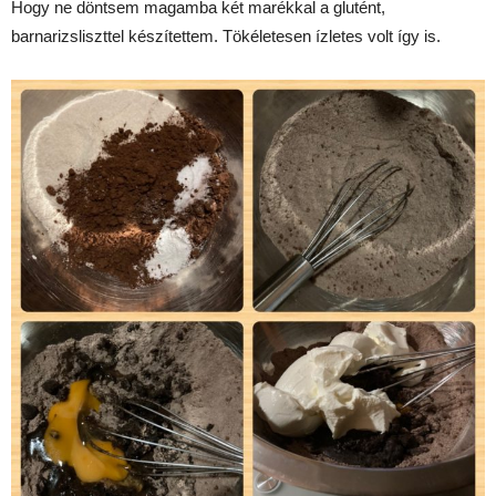
Hogy ne döntsem magamba két marékkal a glutént,
barnarizsliszttel készítettem. Tökéletesen ízletes volt így is.