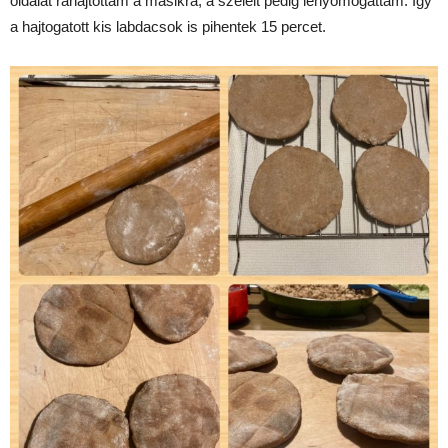
oldalát ráhajtottam a másikra, a széleit pedig lenyomogattam. Így
a hajtogatott kis labdacsok is pihentek 15 percet.