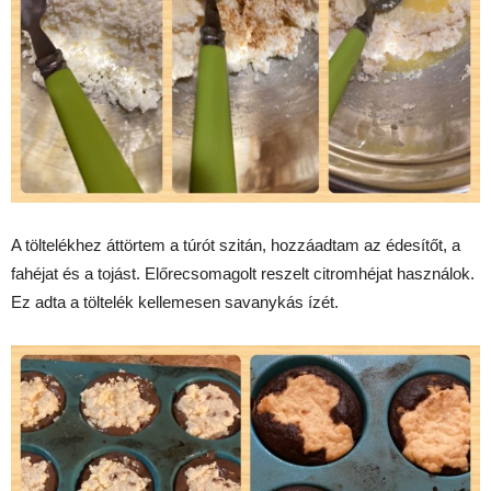
A töltelékhez áttörtem a túrót szitán, hozzáadtam az édesítőt, a
fahéjat és a tojást. Előrecsomagolt reszelt citromhéjat használok.
Ez adta a töltelék kellemesen savanykás ízét.