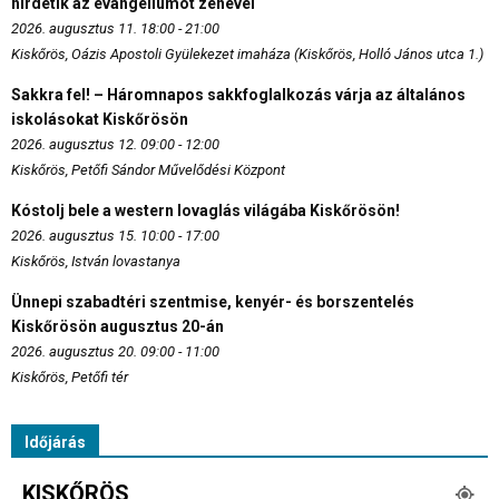
hirdetik az evangéliumot zenével
2026. augusztus 11. 18:00 - 21:00
Kiskőrös, Oázis Apostoli Gyülekezet imaháza (Kiskőrös, Holló János utca 1.)
Sakkra fel! – Háromnapos sakkfoglalkozás várja az általános
iskolásokat Kiskőrösön
2026. augusztus 12. 09:00 - 12:00
Kiskőrös, Petőfi Sándor Művelődési Központ
Kóstolj bele a western lovaglás világába Kiskőrösön!
2026. augusztus 15. 10:00 - 17:00
Kiskőrös, István lovastanya
Ünnepi szabadtéri szentmise, kenyér- és borszentelés
Kiskőrösön augusztus 20-án
2026. augusztus 20. 09:00 - 11:00
Kiskőrös, Petőfi tér
Időjárás
KISKŐRÖS