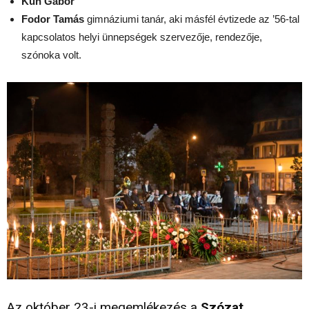
Kun Gábor
Fodor Tamás
gimnáziumi tanár, aki másfél évtizede az ’56-tal
kapcsolatos helyi ünnepségek szervezője, rendezője,
szónoka volt.
Az október 23-i megemlékezés a
Szózat