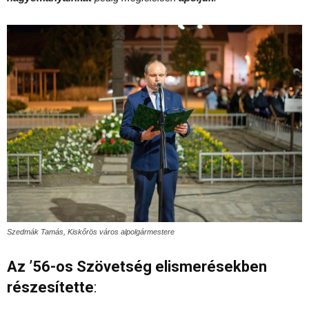
Szedmák Tamás, Kiskőrös város alpolgármestere
Az ’56-os Szövetség elismerésekben
részesítette
: