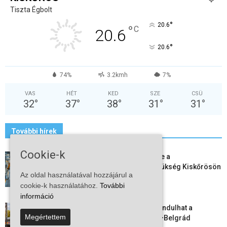
Tiszta Égbolt
°
20.6
°
C
20.6
°
20.6
74%
3.2kmh
7%
VAS
HÉT
KED
SZE
CSÜ
32
°
37
°
38
°
31
°
31
°
További hírek
Cookie-k
Aktuális állásajánlatok: ezekre a
munkavállalókra van most szükség Kiskőrösön
Az oldal használatával hozzájárul a
és a...
cookie-k használatához.
További
2026-08-07
információ
Vitézy Dávid: már ősszel újraindulhat a
Megértettem
személyszállítás a Budapest–Belgrád