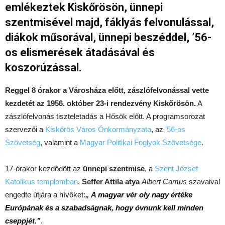
emlékeztek Kiskőrösön, ü
nnepi
szentmisével majd, fáklyás felvonulással,
diákok műsorával, ünnepi beszéddel, ’56-
os elismerések átadásával és
koszorúzással.
Reggel 8 órakor a Városháza előtt, zászlófelvonással vette
kezdetét az 1956. október 23-i rendezvény Kiskőrösön.
A
zászlófelvonás tiszteletadás a Hősök előtt. A programsorozat
szervezői a
Kiskőrös Város Önkormányzata
, az
’56-os
Szövetség
, valamint a
Magyar Politikai Foglyok Szövetsége
.
17-órakor kezdődött az
ünnepi szentmise
, a
Szent József
Katolikus templomban
.
Seffer Attila atya
Albert Camus
szavaival
engedte útjára a hívőket:
„ A magyar vér oly nagy értéke
Európának és a szabadságnak, hogy óvnunk kell minden
cseppjét.”
.