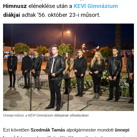
Himnusz
eléneklése után a
KEVI Gimnázium
diákjai
adtak ’56. október 23-i műsort.
Ünnepi műsor, a KEVI Gimnázium diákjainak előadásában
Ezt követően
Szedmák Tamás
alpolgármester mondott
ünnepi