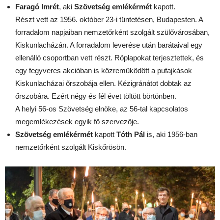
Faragó Imrét
, aki
Szövetség emlékérmét
kapott.
Részt vett az 1956. október 23-i tüntetésen, Budapesten. A
forradalom napjaiban nemzetőrként szolgált szülővárosában,
Kiskunlacházán. A forradalom leverése után barátaival egy
ellenálló csoportban vett részt. Röplapokat terjesztettek, és
egy fegyveres akcióban is közreműködött a pufajkások
Kiskunlacházai őrszobája ellen. Kézigránátot dobtak az
őrszobára. Ezért négy és fél évet töltött börtönben.
A helyi 56-os Szövetség elnöke, az 56-tal kapcsolatos
megemlékezések egyik fő szervezője.
Szövetség emlékérmét
kapott
Tóth Pál
is, aki 1956-ban
nemzetőrként szolgált Kiskőrösön.