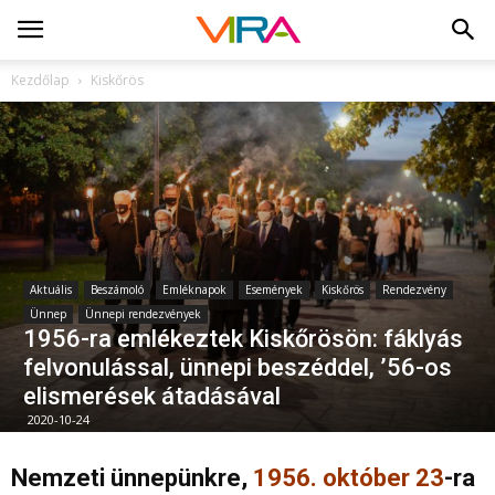
Kezdőlap
Kiskőrös
Aktuális
Beszámoló
Emléknapok
Események
Kiskőrös
Rendezvény
Ünnep
Ünnepi rendezvények
1956-ra emlékeztek Kiskőrösön: fáklyás
felvonulással, ünnepi beszéddel, ’56-os
elismerések átadásával
2020-10-24
Nemzeti ünnepünkre,
1956. október 23
-ra