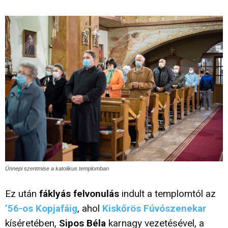
Ünnepi szentmise a katolikus templomban
Ez után
fáklyás felvonulás
indult a templomtól az
’56-os Kopjafáig
, ahol
Kiskőrös Fúvószenekar
kíséretében,
Sipos Béla
karnagy vezetésével, a