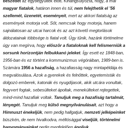
beszédet
az egybegyűltek előtt. Kihangsúlyozta, hogy,
a mai
magyar fiatalok
, határon innen és túl,
nem felejthetik el ’56
szellemét, üzenetét, eseményeit
, mert az akkori fiatalság az
események motorja volt. Sőt, nemcsak hogy motorja, hanem
sajnálatosan az utcai harcok és az azt követő megtorlások
áldozatainak többsége is fiatal volt. Úgy tűnik, hazánk történelme
úgy van megírva, hogy
először a fiataloknak kell felismerniük a
sorsunk horizontján felbukkanó jeleket
. Így esett ez 1848-ban,
1956-ban és ez történt a kommunizmus végóráiban, 1989-ben is.
Számára
1956 a hazafiság
, a hazafiasság nagy mintapéldája és
megvalósulása.
Azok a gyerekek és felnőttek, egyetemisták és
dolgozó emberek, katonák és nyugdíjasok, akik utcára vonultak,
fegyvert fogtak, sebesülteket ápoltak, menekülteket rejtegettek,
mind-mind hazafiak voltak.
Tanuljuk meg a hazafiság tartalmát,
lényegét.
Tanuljuk meg
külső megnyilvánulásait
, azt hogy a
Himnuszt énekeljük
, nem pedig hallgatjuk,
nemzeti jelképeinket
büszkén, de nem hivalkodva, méltósággal
viseljük
,
történelmi
hagyományainkat
pedig megfelelően
ápoljuk
.