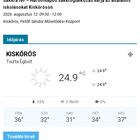
Sakkra fel! – Háromnapos sakkfoglalkozás várja az általános
iskolásokat Kiskőrösön
2026. augusztus 12. 09:00 - 12:00
Kiskőrös, Petőfi Sándor Művelődési Központ
Időjárás
KISKŐRÖS
Tiszta Égbolt
°
24.9
°
C
24.9
°
24.9
33%
0.9kmh
0%
PÉN
SZO
VAS
HÉT
KED
36
°
32
°
31
°
34
°
37
°
További hírek