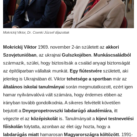
Mokrickij Viktor, Dr. Csenki József díjazottak
Mokrickij Viktor
1969. november 2-án született az
akkori
Szovjetunióban
, az ukrajnai
Gulszkojében
.
Munkáscsaládból
származik, szülei, hogy biztosítsák a család anyagi biztonságát
az építőiparban vállaltak munkát.
Egy fiútestvére
született, aki
jelenleg is Ukrajnában él. Viktor
tehetsége a sportban
már az
általános iskolai tanulmányai
során megmutatkozott, ezért igen
hamar nyilvánvalóvá vált számára, hogy érdemes ebben az
irányban tovább gondolkodnia. A sikeres felvételit követően
bejutott a
Dnyepropetrovszki labdarúgó akadémiára
, itt
végezte el az
középiskolát
is. Tanulmányait a
kijevi testnevelési
főiskolán
folytatta, azonban az élet úgy hozta, hogy a
labdarúgás miatt
hamarosan
Magyarországra költözött
. 1991-