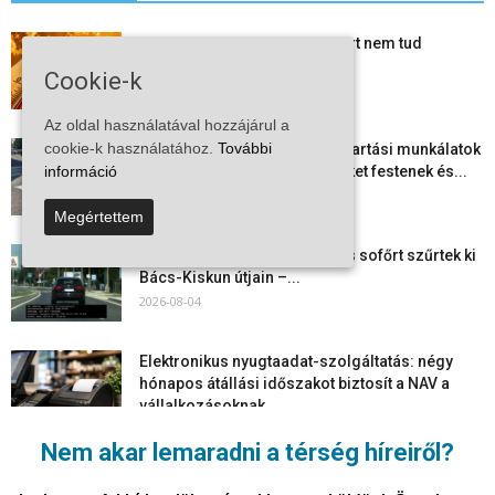
Mi történik Európa felett? Ezért nem tud
szabadulni a kontinens a...
Cookie-k
2026-08-05
Az oldal használatával hozzájárul a
cookie-k használatához.
További
Folyamatosak a nyári karbantartási munkálatok
Kiskőrösön – útburkolati jeleket festenek és...
információ
2026-08-05
Megértettem
Több száz gyorshajtót és ittas sofőrt szűrtek ki
Bács-Kiskun útjain –...
2026-08-04
Elektronikus nyugtaadat-szolgáltatás: négy
hónapos átállási időszakot biztosít a NAV a
vállalkozásoknak
2026-08-04
Nem akar lemaradni a térség híreiről?
Megjelent a 2026/2027-es tanév rendje – itt