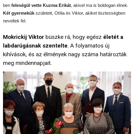
ben
feleségül vette Kuzma Erikát
, akivel ma is boldogan élnek.
Két gyermekük
született, Otília és Viktor, akiket tisztességben
neveltek fel.
Mokrickij Viktor
büszke rá, hogy egész
életét a
labdarúgásnak szentelte
. A folyamatos új
kihívások, és az élmények nagy száma határozták
meg mindennapjait.