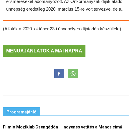
elismeréseket adományozott. Az Önkormányzati díjak átadó
ünnepség eredetileg 2020. március 15-re volt tervezve, de a...
(A fotók a 2020. október 23-i ünnepélyes díjátadón készültek.)
MENÜAJÁNLATOK A MAI NAPRA
Programajánló
Filmio Moziklub Csengődön – Ingyenes vetítés a Mancs című