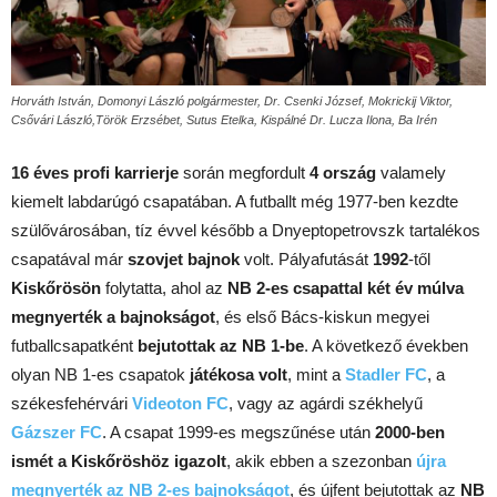
Horváth István, Domonyi László polgármester, Dr. Csenki József, Mokrickij Viktor,
Csővári László,Török Erzsébet, Sutus Etelka, Kispálné Dr. Lucza Ilona, Ba Irén
16 éves profi karrierje
során megfordult
4 ország
valamely
kiemelt labdarúgó csapatában. A futballt még 1977-ben kezdte
szülővárosában, tíz évvel később a Dnyeptopetrovszk tartalékos
csapatával már
szovjet bajnok
volt. Pályafutását
1992
-től
Kiskőrösön
folytatta, ahol az
NB 2-es csapattal két év múlva
megnyerték a bajnokságot
, és első Bács-kiskun megyei
futballcsapatként
bejutottak az NB 1-be
. A következő években
olyan NB 1-es csapatok
játékosa volt
, mint a
Stadler FC
, a
székesfehérvári
Videoton FC
, vagy az agárdi székhelyű
Gázszer FC
. A csapat 1999-es megszűnése után
2000-ben
ismét a Kiskőröshöz igazolt
, akik ebben a szezonban
újra
megnyerték az NB 2-es bajnokságot
, és újfent bejutottak az
NB