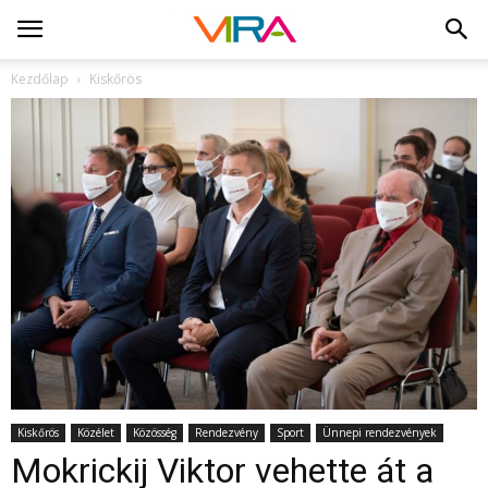
Kezdőlap
Kiskőrös
Kiskőrös
Közélet
Közösség
Rendezvény
Sport
Ünnepi rendezvények
Mokrickij Viktor vehette át a