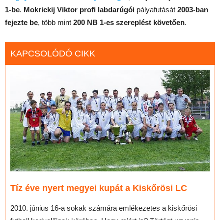
1-be
.
Mokrickij Viktor
profi labdarúgói
pályafutását
2003-ban
fejezte be
, több mint
200 NB 1-es szereplést követően
.
KAPCSOLÓDÓ CIKK
Tíz éve nyert megyei kupát a Kiskőrösi LC
2010. június 16-a sokak számára emlékezetes a kiskőrösi