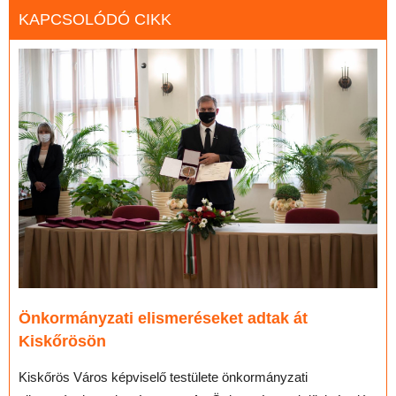
KAPCSOLÓDÓ CIKK
Önkormányzati elismeréseket adtak át
Kiskőrösön
Kiskőrös Város képviselő testülete önkormányzati