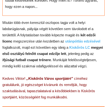
futball kedvelőinek körében. Hogy miért is? Történt ugyanis,
hogy ezen a napon...
Miután több éven keresztül oszlopos tagja volt a helyi
labdarúgásnak, pályája végét követően sem távolodott el a
területtől. A folytatásban tovább képezte magát és
két edzői
licenc
megszerzése után kezdetben az
utánpótlás edzésével
foglalkozott, majd ezt követően egy ideig a
Kiskőrös LC
megyei
első osztályú felnőtt csapat
edzője lett
, jelenleg pedig az
ifjúsági futball csapat trénere
. Munkáját felelősségteljesen,
mindig kellő szakmai odafigyeléssel és alázattal végzi.
Kedves
Viktor
!
„Kiskőrös Város sportjáért”
címéhez
gratulálunk, jó egészséget kívánunk és reméljük, hogy
szaktudásával, tapasztalataival a későbbiekben is Kiskőrös
sportjáért, közösségéért fog munkálkodni.