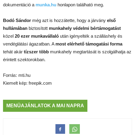
dokumentáció a
munka.hu
honlapon található meg.
Bodó Sándor
még azt is hozzátette, hogy a járvány
első
hullámában
biztosított
munkahely védelmi bértámogatást
közel
20 ezer munkavállaló
után igényelték a szálláshely és
vendéglátási ágazatban. A
most elérhető támogatási forma
tehát akár
tízszer több
munkahely megtartását is szolgálhatja az
érintett szektorokban.
Forrás: mti.hu
Kiemelt kép: freepik.com
MENÜAJÁNLATOK A MAI NAPRA