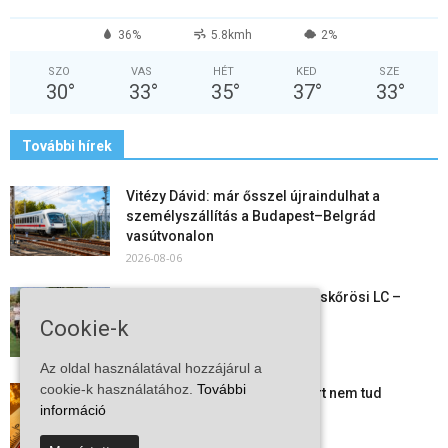
36%
5.8kmh
2%
SZO
VAS
HÉT
KED
SZE
30
°
33
°
35
°
37
°
33
°
További hírek
Vitézy Dávid: már ősszel újraindulhat a
személyszállítás a Budapest–Belgrád
vasútvonalon
2026-08-06
Megkezdte a felkészülést a Kiskőrösi LC –
együtt maradt a keret,...
Cookie-k
2026-08-06
Az oldal használatával hozzájárul a
cookie-k használatához.
További
Mi történik Európa felett? Ezért nem tud
információ
szabadulni a kontinens a...
2026-08-05