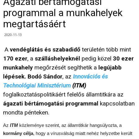
Ágazati bértámogatási
programmal a munkahelyek
megtartásáért
2020-11-13
A
vendéglátás és szabadidő
területén több mint
170 ezer
, a
szálláshelyeknél
pedig közel
30 ezer
munkahely
megőrzését segíthetik a
legújabb
lépések.
Bodó Sándor
, az
Innovációs és
Technológiai Minisztérium
(ITM)
foglalkoztatáspolitikáért felelős államtitkára az
ágazati bértámogatási programmal
kapcsolatban
mondta pénteken.
Az
ITM
közleménye szerint, az államtitkár hangsúlyozta, a
kormány célja
, hogy a vírusválság miatt nehéz helyzetbe került