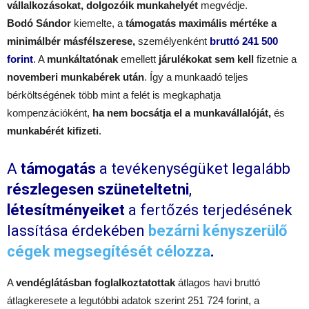
vállalkozásokat, dolgozóik munkahelyét
megvédje.
Bodó Sándor
kiemelte, a
támogatás maximális mértéke a
minimálbér másfélszerese,
személyenként
bruttó 241 500
forint
. A
munkáltatónak
emellett
járulékokat sem kell
fizetnie a
novemberi munkabérek után
. Így a munkaadó teljes
bérköltségének több mint a felét is megkaphatja
kompenzációként,
ha nem bocsátja el a munkavállalóját,
és
munkabérét kifizeti
.
A
támogatás
a tevékenységüket legalább
részlegesen szüneteltetni
,
létesítményeiket
a fertőzés terjedésének
lassítása érdekében
bezárni kényszerülő
cégek megsegítését célozza
.
A
vendéglátásban foglalkoztatottak
átlagos havi bruttó
átlagkeresete a legutóbbi adatok szerint 251 724 forint, a