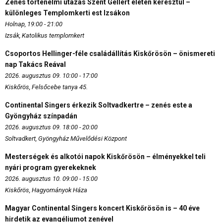
Zenés történelmi utazás Szent Gellért életén keresztül –
különleges Templomkerti est Izsákon
Holnap, 19:00 - 21:00
Izsák, Katolikus templomkert
Csoportos Hellinger-féle családállítás Kiskőrösön – önismereti
nap Takács Reával
2026. augusztus 09. 10:00 - 17:00
Kiskőrös, Felsőcebe tanya 45.
Continental Singers érkezik Soltvadkertre – zenés este a
Gyöngyház színpadán
2026. augusztus 09. 18:00 - 20:00
Soltvadkert, Gyöngyház Művelődési Központ
Mesterségek és alkotói napok Kiskőrösön – élményekkel teli
nyári program gyerekeknek
2026. augusztus 10. 09:00 - 15:00
Kiskőrös, Hagyományok Háza
Magyar Continental Singers koncert Kiskőrösön is – 40 éve
hirdetik az evangéliumot zenével