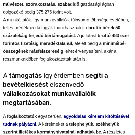
művészet, szórakoztatás, szabadidő
gazdasági ágban
dolgozóké pedig 375 276 forint volt.
A munkáltatók, így munkavállalóik túlnyomó többsége esetében,
teljes mértékben ki fogják tudni használni a
bruttó bérek 50
százalékáig terjedő bértámogatást
. A juttatást
bruttó 483 ezer
forintos fizetésig maradéktalanul
, afelett pedig a
minimálbér
összegének másfélszereséig
lehet érvényesíteni, akár a
részmunkaidőben foglalkoztatottak után is.
A
támogatás
így érdemben
segíti a
bevételkiesést
elszenvedő
vállalkozásokat
munkavállalóik
megtartásában
.
A
foglalkoztatók
egyszerűen,
egyoldalas kérelem kitöltésével
tudnak pályázni
. A kérelmeket a
telephelyük, székhelyük
szerint illetékes kormányhivatalnál adhatják be
. A részletes