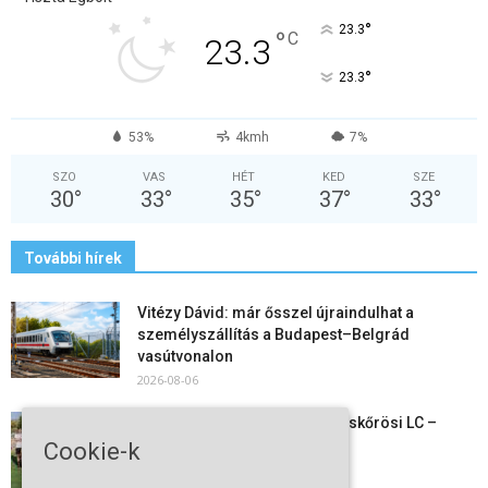
°
23.3
°
C
23.3
°
23.3
53%
4kmh
7%
SZO
VAS
HÉT
KED
SZE
30
°
33
°
35
°
37
°
33
°
További hírek
Vitézy Dávid: már ősszel újraindulhat a
személyszállítás a Budapest–Belgrád
vasútvonalon
2026-08-06
Megkezdte a felkészülést a Kiskőrösi LC –
együtt maradt a keret,...
Cookie-k
2026-08-06