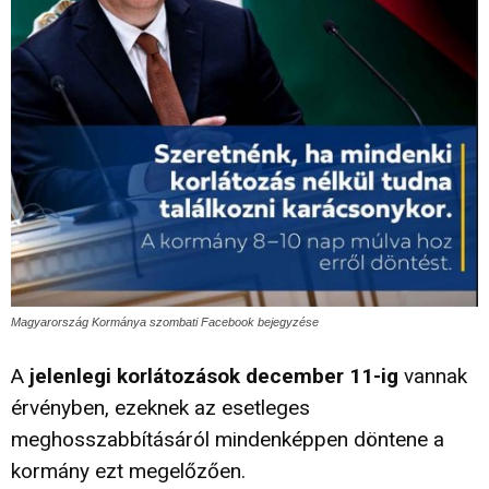
Magyarország Kormánya szombati Facebook bejegyzése
A
jelenlegi korlátozások december 11-ig
vannak
érvényben, ezeknek az esetleges
meghosszabbításáról mindenképpen döntene a
kormány ezt megelőzően.