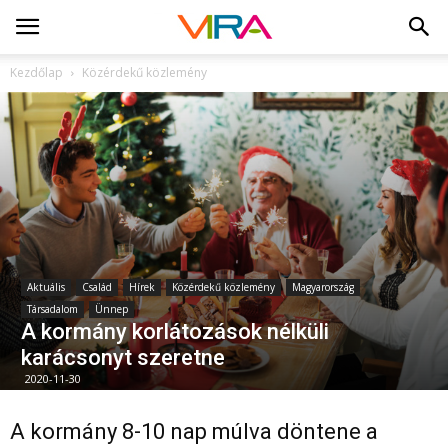
Kezdőlap
Közérdekű közlemény
Aktuális
Család
Hírek
Közérdekű közlemény
Magyarország
Társadalom
Ünnep
A kormány korlátozások nélküli
karácsonyt szeretne
2020-11-30
A kormány 8-10 nap múlva döntene a