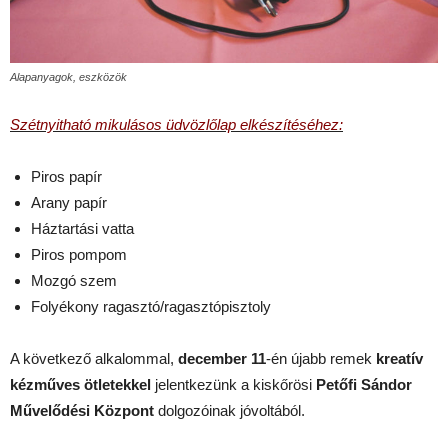
Alapanyagok, eszközök
Szétnyitható mikulásos üdvözlőlap elkészítéséhez:
Piros papír
Arany papír
Háztartási vatta
Piros pompom
Mozgó szem
Folyékony ragasztó/ragasztópisztoly
A következő alkalommal,
december 11
-én újabb remek
kreatív
kézműves ötletekkel
jelentkezünk a kiskőrösi
Petőfi Sándor
Művelődési Központ
dolgozóinak jóvoltából.