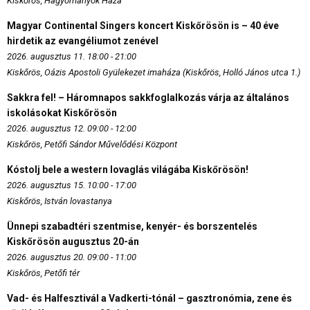
Kiskőrös, Hagyományok Háza
Magyar Continental Singers koncert Kiskőrösön is – 40 éve
hirdetik az evangéliumot zenével
2026. augusztus 11. 18:00 - 21:00
Kiskőrös, Oázis Apostoli Gyülekezet imaháza (Kiskőrös, Holló János utca 1.)
Sakkra fel! – Háromnapos sakkfoglalkozás várja az általános
iskolásokat Kiskőrösön
2026. augusztus 12. 09:00 - 12:00
Kiskőrös, Petőfi Sándor Művelődési Központ
Kóstolj bele a western lovaglás világába Kiskőrösön!
2026. augusztus 15. 10:00 - 17:00
Kiskőrös, István lovastanya
Ünnepi szabadtéri szentmise, kenyér- és borszentelés
Kiskőrösön augusztus 20-án
2026. augusztus 20. 09:00 - 11:00
Kiskőrös, Petőfi tér
Vad- és Halfesztivál a Vadkerti-tónál – gasztronómia, zene és