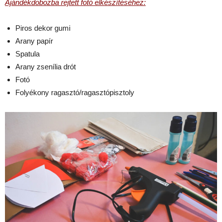
Ajándékdobozba rejtett fotó elkészítéséhez:
Piros dekor gumi
Arany papír
Spatula
Arany zsenília drót
Fotó
Folyékony ragasztó/ragasztópisztoly