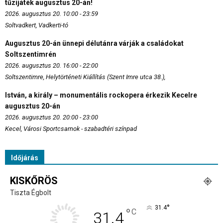
tűzijáték augusztus 20-án!
2026. augusztus 20. 10:00 - 23:59
Soltvadkert, Vadkerti-tó
Augusztus 20-án ünnepi délutánra várják a családokat
Soltszentimrén
2026. augusztus 20. 16:00 - 22:00
Soltszentimre, Helytörténeti Kiállítás (Szent Imre utca 38.),
István, a király – monumentális rockopera érkezik Kecelre
augusztus 20-án
2026. augusztus 20. 20:00 - 23:00
Kecel, Városi Sportcsarnok - szabadtéri színpad
Időjárás
KISKŐRÖS
Tiszta Égbolt
°
31.4
°
C
31.4