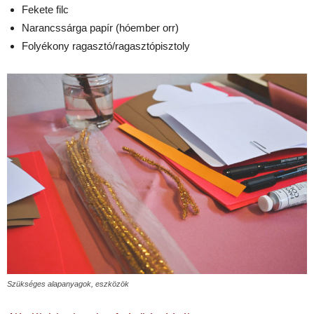
Fekete filc
Narancssárga papír (hóember orr)
Folyékony ragasztó/ragasztópisztoly
Szükséges alapanyagok, eszközök