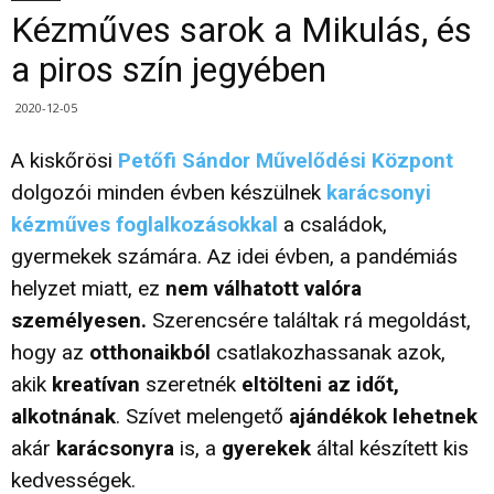
Kézműves sarok a Mikulás, és
a piros szín jegyében
2020-12-05
A kiskőrösi
Petőfi Sándor Művelődési Központ
dolgozói minden évben készülnek
karácsonyi
kézműves foglalkozásokkal
a családok,
gyermekek számára. Az idei évben, a pandémiás
helyzet miatt, ez
nem válhatott valóra
személyesen.
Szerencsére találtak rá megoldást,
hogy az
otthonaikból
csatlakozhassanak azok,
akik
kreatívan
szeretnék
eltölteni az időt,
alkotnának
. Szívet melengető
ajándékok lehetnek
akár
karácsonyra
is, a
gyerekek
által készített kis
kedvességek.