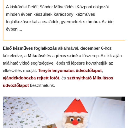
A kiskőrösi Petőfi Sándor Művelődési Központ dolgozói
minden évben készülnek karácsonyi kézműves
foglalkozásokkal a családok, gyermekek számára. Az idei
évben,...
Első kézműves foglalkozás
alkalmával,
december 6
-hoz
közeledve, a
Mikulásé
és a
piros színé
a főszerep. A cikk alján
található videó segítségével lépésről lépésre követhetjük az
elkészítés módját.
Tenyérlenyomatos üdvözlőlapot
,
ajándékdobozba rejtett fotót
, és
szétnyitható Mikulásos
üdvözlőlapot
készíthetünk.