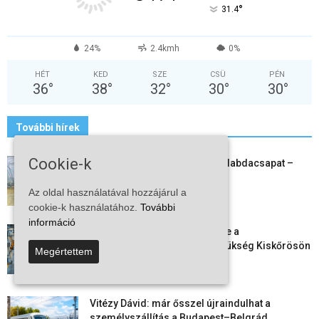
°
31.4
24%
2.4kmh
0%
HÉT
KED
SZE
CSÜ
PÉN
36
°
38
°
32
°
30
°
30
°
További hírek
Cookie-k
Megszűnt a kiskőrösi női kézilabdacsapat –
egy korszak ért véget
Az oldal használatával hozzájárul a
2026-08-08
cookie-k használatához.
További
információ
Aktuális állásajánlatok: ezekre a
munkavállalókra van most szükség Kiskőrösön
Megértettem
és a...
2026-08-07
Vitézy Dávid: már ősszel újraindulhat a
személyszállítás a Budapest–Belgrád