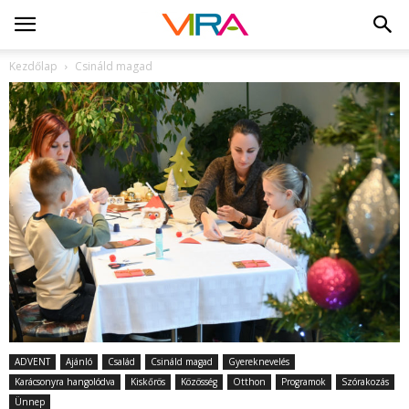
Kezdőlap
Csináld magad
ADVENT
Ajánló
Család
Csináld magad
Gyereknevelés
Karácsonyra hangolódva
Kiskőrös
Közösség
Otthon
Programok
Szórakozás
Ünnep