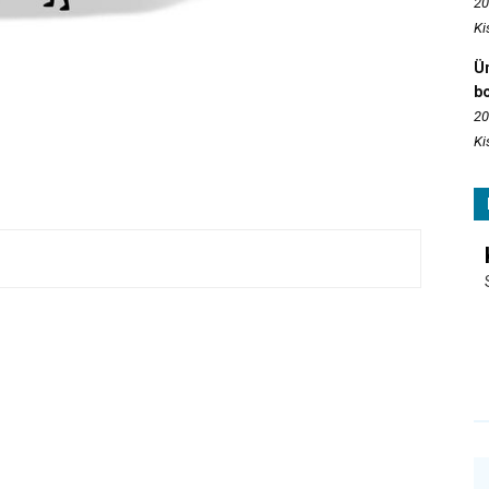
20
Ki
Ün
b
20
Ki