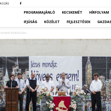
TKOZÁS
PROGRAMAJÁNLÓ
KECSKEMÉT
HÍRFOLYAM
IFJÚSÁG
KÖZÉLET
FEJLESZTÉSEK
GAZDA
 imahét Kiskőrösön