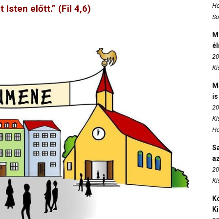
Ho
Isten előtt.” (Fil 4,6)
So
M
é
20
Ki
M
is
20
Ki
Ho
S
az
20
Ki
Kó
K