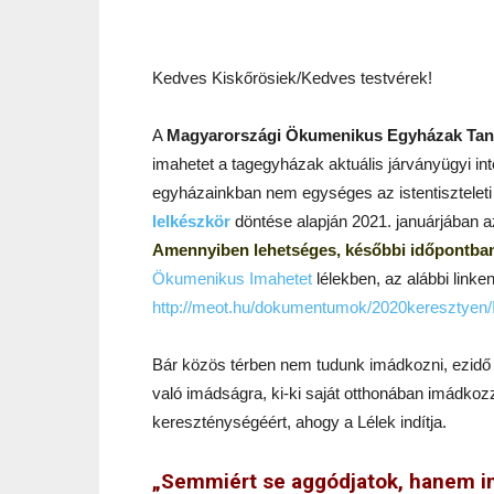
Kedves Kiskőrösiek/Kedves testvérek!
A
Magyarországi Ökumenikus Egyházak Tan
imahetet a tagegyházak aktuális járványügyi int
egyházainkban nem egységes az istentiszteleti 
lelkészkör
döntése alapján 2021. januárjában 
Amennyiben lehetséges, későbbi időpontba
Ökumenikus Imahetet
lélekben, az alábbi linke
http://meot.hu/dokumentumok/2020keresztyen/
Bár közös térben nem tudunk imádkozni, ezidő al
való imádságra, ki-ki saját otthonában imádkozz
kereszténységéért, ahogy a Lélek indítja.
„Semmiért se aggódjatok, hanem 