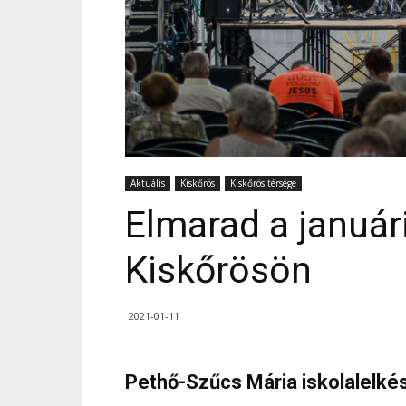
Aktuális
Kiskőrös
Kiskőrös térsége
Elmarad a januá
Kiskőrösön
2021-01-11
Pethő-Szűcs Mária iskolalelkés