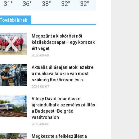
31
°
36
°
38
°
32
°
32
°
További hírek
Megszűnt a kiskőrösi női
kézilabdacsapat – egy korszak
ért véget
2026-08-08
Aktuális állásajánlatok: ezekre
a munkavállalókra van most
szükség Kiskőrösön és a...
2026-08-07
Vitézy Dávid: már ősszel
újraindulhat a személyszállítás
a Budapest–Belgrád
vasútvonalon
2026-08-06
Megkezdte a felkészülést a