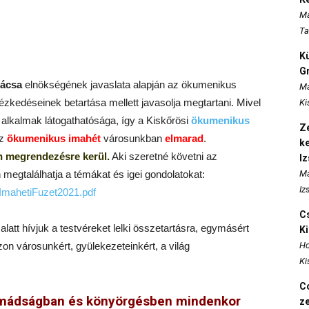
Ma
Ta
K
Gr
ácsa
elnökségének javaslata alapján az ökumenikus
Ma
ézkedéseinek betartása mellett javasolja megtartani. Mivel
Ki
alkalmak látogathatósága, így a Kiskőrösi
ökumenikus
Ze
az
ökumenikus imahét
városunkban
elmarad
.
k
n megrendezésre kerül.
Aki szeretné követni az
I
n megtalálhatja a témákat és igei gondolatokat:
Ma
Iz
ImahetiFuzet2021.pdf
Cs
att hívjuk a testvéreket lelki összetartásra, egymásért
K
on városunkért, gyülekezeteinkért, a világ
Ho
Ki
Co
imádságban és könyörgésben mindenkor
z