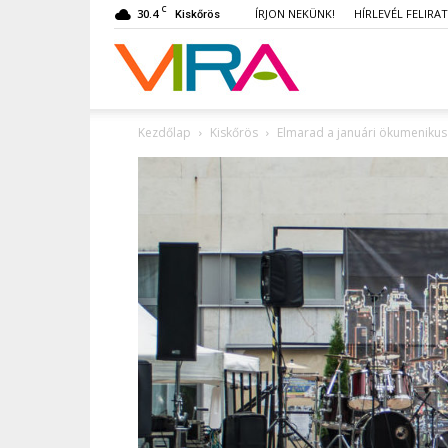
C
30.4
ÍRJON NEKÜNK!
HÍRLEVÉL FELIRA
Kiskőrös
VIRA
Kezdőlap
Kiskőrös
Elmarad a januári ökumenikus