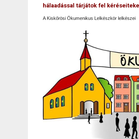
hálaadással tárjátok fel kéréseiteket 
A Kiskőrösi Ökumenikus Lelkészkör lelkészei