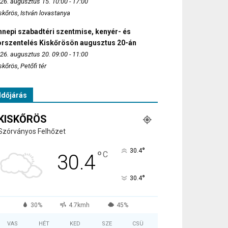
26. augusztus 15. 10:00 - 17:00
skőrös, István lovastanya
nepi szabadtéri szentmise, kenyér- és
orszentelés Kiskőrösön augusztus 20-án
26. augusztus 20. 09:00 - 11:00
skőrös, Petőfi tér
Időjárás
KISKŐRÖS
Szórványos Felhőzet
°
30.4
°
C
30.4
°
30.4
30%
4.7kmh
45%
VAS
HÉT
KED
SZE
CSÜ