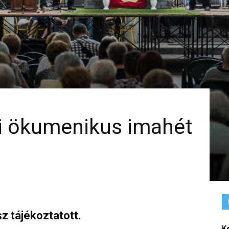
ri ökumenikus imahét
z tájékoztatott.
K