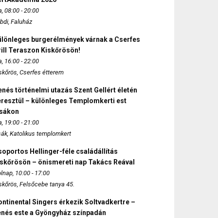
, 08:00 - 20:00
bdi, Faluház
ülönleges burgerélmények várnak a Cserfes
ill Teraszon Kiskőrösön!
, 16:00 - 22:00
skőrös, Cserfes étterem
nés történelmi utazás Szent Gellért életén
eresztül – különleges Templomkerti est
zsákon
, 19:00 - 21:00
sák, Katolikus templomkert
oportos Hellinger-féle családállítás
iskőrösön – önismereti nap Takács Reával
lnap, 10:00 - 17:00
skőrös, Felsőcebe tanya 45.
ntinental Singers érkezik Soltvadkertre –
enés este a Gyöngyház színpadán