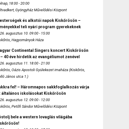
lnap, 18:00 - 20:00
ltvadkert, Gyöngyház Művelődési Központ
esterségek és alkotói napok Kiskőrösön –
lményekkel teli nyári program gyerekeknek
26. augusztus 10. 09:00 - 15:00
skőrös, Hagyományok Háza
agyar Continental Singers koncert Kiskőrösön
 – 40 éve hirdetik az evangéliumot zenével
26. augusztus 11. 18:00 - 21:00
skőrös, Oázis Apostoli Gyülekezet imaháza (Kiskőrös,
lló János utca 1.)
akkra fel! – Háromnapos sakkfoglalkozás várja
 általános iskolásokat Kiskőrösön
26. augusztus 12. 09:00 - 12:00
skőrös, Petőfi Sándor Művelődési Központ
stolj bele a western lovaglás világába
iskőrösön!