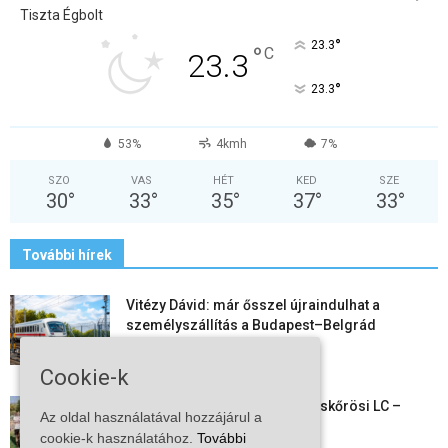
Tiszta Égbolt
°
23.3
°
C
23.3
°
23.3
53%
4kmh
7%
SZO
VAS
HÉT
KED
SZE
30
°
33
°
35
°
37
°
33
°
További hírek
Vitézy Dávid: már ősszel újraindulhat a
személyszállítás a Budapest–Belgrád
vasútvonalon
2026-08-06
Cookie-k
Megkezdte a felkészülést a Kiskőrösi LC –
Az oldal használatával hozzájárul a
együtt maradt a keret,...
cookie-k használatához.
További
2026-08-06