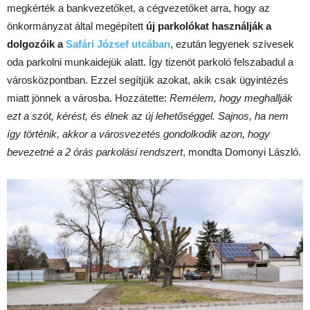
megkérték a bankvezetőket, a cégvezetőket arra, hogy az
önkormányzat által megépített
új parkolókat használják a
dolgozóik a
Safári József utcában
, ezután legyenek szívesek
oda parkolni munkaidejük alatt. Így tizenöt parkoló felszabadul a
városközpontban. Ezzel segítjük azokat, akik csak ügyintézés
miatt jönnek a városba. Hozzátette:
Remélem, hogy meghallják
ezt a szót, kérést, és élnek az új lehetőséggel. Sajnos, ha nem
így történik, akkor a városvezetés gondolkodik azon, hogy
bevezetné a 2 órás parkolási rendszert
, mondta Domonyi László.