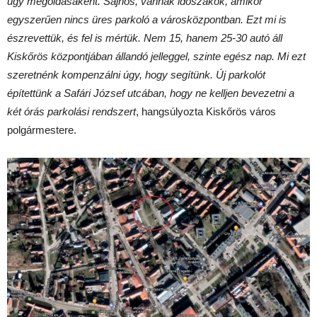
ügy megoldásaként. Sajnos, vannak időszakok, amikor
egyszerűen nincs üres parkoló a városközpontban. Ezt mi is
észrevettük, és fel is mértük. Nem 15, hanem 25-30 autó áll
Kiskőrös központjában állandó jelleggel, szinte egész nap. Mi ezt
szeretnénk kompenzálni úgy, hogy segítünk. Új parkolót
építettünk a Safári József utcában, hogy ne kelljen bevezetni a
két órás parkolási rendszert
, hangsúlyozta Kiskőrös város
polgármestere.