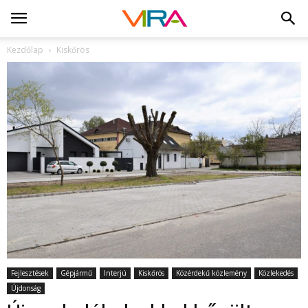
Kezdőlap
Kiskőrös
Fejlesztések
Gépjármű
Interjú
Kiskőrös
Közérdekű közlemény
Közlekedés
Újdonság