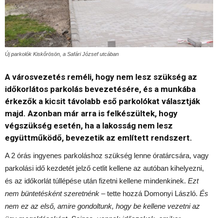
Új parkolók Kiskőrösön, a Safári József utcában
A városvezetés reméli, hogy nem lesz szükség az
időkorlátos parkolás bevezetésére, és a munkába
érkezők a kicsit távolabb eső parkolókat választják
majd. Azonban már arra is felkészültek, hogy
végszükség esetén, ha a lakosság nem lesz
együttműködő, bevezetik az említett rendszert.
A 2 órás ingyenes parkoláshoz szükség lenne óratárcsára, vagy
parkolási idő kezdetét jelző cetlit kellene az autóban kihelyezni,
és az időkorlát túllépése után fizetni kellene mindenkinek.
Ezt
nem büntetésként szeretnénk
– tette hozzá Domonyi László.
És
nem ez az első, amire gondoltunk, hogy be kellene vezetni az