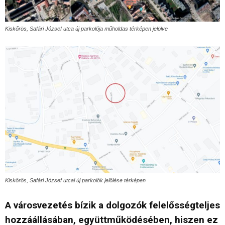
Kiskőrös, Safári József utca új parkolója műholdas térképen jelölve
Kiskőrös, Safári József utcai új parkolók jelölése térképen
A városvezetés bízik a dolgozók felelősségteljes
hozzáállásában, együttműködésében, hiszen ez