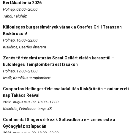
KertAkadémia 2026
Holnap, 08:00 - 20:00
Tabdi, Faluház
Különleges burgerélmények várnak a Cserfes Grill Teraszon
Kiskőrösön!
Holnap, 16:00 - 22:00
Kiskőrös, Cserfes étterem
Zenés történelmi utazás Szent Gellért életén keresztül –
különleges Templomkerti est Izsákon
Holnap, 19:00 - 21:00
Izsák, Katolikus templomkert
Csoportos Hellinger-féle családállítás Kiskőrösön – önismereti
nap Takács Reával
2026. augusztus 09. 10:00 - 17:00
Kiskőrös, Felsőcebe tanya 45.
Continental Singers érkezik Soltvadkertre – zenés este a
Gyöngyház színpadán
2026. augusztus 09. 18:00 - 20:00