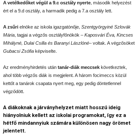
A vetélkedőket végül a 9.c osztály nyerte
, második helyezést
ért el a 9.d osztály, a harmadik pedig a 7.a osztály lett.
A zsűri
elnöke az iskola igazgatónője,
Szentgyörgyiné Szlovák
Mária
, tagjai a végzős osztályfőnökök –
Kaposvári Éva, Kincses
Mihályné, Dulai Csilla és Baranyi Lászlóné
– voltak. A végzősöket
Gubacsi Zsófia
képviselte.
Az eredményhirdetés után
tanár-diák meccsek
következtek,
ahol több végzős diák is megjelent. A három focimeccs közül
kettőt a tanárok csapata nyert meg, egy pedig döntetlennel
végződött.
A diákoknak a járványhelyzet miatt hosszú ideig
hiányolniuk kellett az iskolai programokat, így ez a
hétfő mindannyiuk számára különösen nagy örömet
jelentett.