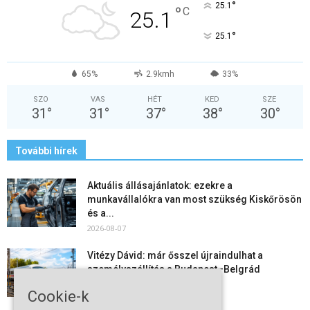
°
25.1
°
C
25.1
°
25.1
65%
2.9kmh
33%
SZO
VAS
HÉT
KED
SZE
31
°
31
°
37
°
38
°
30
°
További hírek
Aktuális állásajánlatok: ezekre a
munkavállalókra van most szükség Kiskőrösön
és a...
2026-08-07
Vitézy Dávid: már ősszel újraindulhat a
személyszállítás a Budapest–Belgrád
vasútvonalon
Cookie-k
2026-08-06