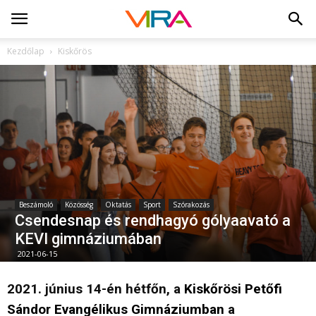
Kezdőlap
Kiskőrös
Beszámoló
Közösség
Oktatás
Sport
Szórakozás
Csendesnap és rendhagyó gólyaavató a
KEVI gimnáziumában
2021-06-15
2021. június 14-én hétfőn, a
Kiskőrösi Petőfi
Sándor Evangélikus Gimnáziumban
a