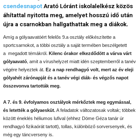
csendesnapot
Arató Lóránt iskolalelkész közös
áhítattal nyitotta meg, amelyet hosszú idő után
újra a csarnokban hallgathattak meg a diákok.
Amíg a gólyaavatóért felelős 9.a osztály előkészítette a
sportcsarnokot, a többi osztály a saját termében beszélgetett
a megadott témákról.
Kilenc órakor elkezdődött a várva várt
gólyaavató
, amit a vírushelyzet miatt idén szeptemberről a tanév
végére helyeztek át.
Ez a nap rendhagyó volt, mert az év eleji
gólyahét zárónapját és a tanév végi diák- és végzős napot
összevonva tartották meg.
A 7. és 9. évfolyamos osztályok mérkőztek meg egymással,
és letették a gólyaesküt.
A feladatok változatosak voltak; többek
között éneklés héliumos lufival (ehhez Döme Géza tanár úr
rendhagyó fizikaórát tartott), tollas, különböző sorversenyek, és
még egy táncverseny is.