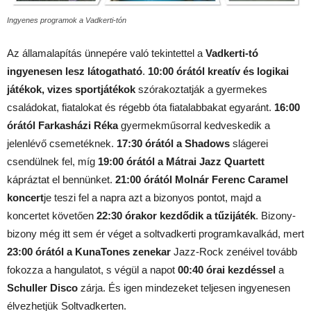
Ingyenes programok a Vadkerti-tón
Az államalapítás ünnepére való tekintettel a
Vadkerti-tó
ingyenesen lesz látogatható
.
10:00 órától kreatív és logikai
játékok, vizes sportjátékok
szórakoztatják a gyermekes
családokat, fiatalokat és régebb óta fiatalabbakat egyaránt.
16:00
órától Farkasházi Réka
gyermekműsorral kedveskedik a
jelenlévő csemetéknek.
17:30 órától a Shadows
slágerei
csendülnek fel, míg
19:00 órától a Mátrai Jazz Quartett
kápráztat el bennünket.
21:00 órától Molnár Ferenc Caramel
koncert
je teszi fel a napra azt a bizonyos pontot, majd a
koncertet követően
22:30 órakor kezdődik a tűzijáték
. Bizony-
bizony még itt sem ér véget a soltvadkerti programkavalkád, mert
23:00 órától a KunaTones zenekar
Jazz-Rock zenéivel tovább
fokozza a hangulatot, s végül a napot
00:40 órai kezdéssel
a
Schuller Disco
zárja. És igen mindezeket teljesen ingyenesen
élvezhetjük Soltvadkerten.