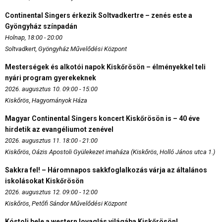
Continental Singers érkezik Soltvadkertre – zenés este a
Gyöngyház színpadán
Holnap, 18:00 - 20:00
Soltvadkert, Gyöngyház Művelődési Központ
Mesterségek és alkotói napok Kiskőrösön – élményekkel teli
nyári program gyerekeknek
2026. augusztus 10. 09:00 - 15:00
Kiskőrös, Hagyományok Háza
Magyar Continental Singers koncert Kiskőrösön is – 40 éve
hirdetik az evangéliumot zenével
2026. augusztus 11. 18:00 - 21:00
Kiskőrös, Oázis Apostoli Gyülekezet imaháza (Kiskőrös, Holló János utca 1.)
Sakkra fel! – Háromnapos sakkfoglalkozás várja az általános
iskolásokat Kiskőrösön
2026. augusztus 12. 09:00 - 12:00
Kiskőrös, Petőfi Sándor Művelődési Központ
Kóstolj bele a western lovaglás világába Kiskőrösön!