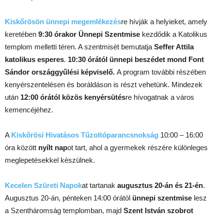
Kiskőrösön ünnepi megemlékezés
re hívják a helyieket, amely
keretében
9:30 órakor Ünnepi Szentmise
kezdődik a Katolikus
templom melletti téren. A szentmisét bemutatja
Seffer Attila
katolikus esperes
.
10:30 órától ünnepi beszédet mond Font
Sándor országgyűlési képviselő.
A program további részében
kenyérszentelésen és boráldáson is részt vehetünk. Mindezek
után
12:00 órától közös kenyérsütés
re hívogatnak a város
kemencéjéhez.
A
Kiskőrösi Hivatásos Tűzoltóparancsnokság
10:00 – 16:00
óra között
nyílt nap
ot tart, ahol a gyermekek részére különleges
meglepetésekkel készülnek.
Kecelen Szüreti Napok
at tartanak
augusztus 20-án és 21-én
.
Augusztus 20-án, pénteken 14:00 órától
ünnepi szentmise
lesz
a Szentháromság templomban, majd
Szent István szobrot