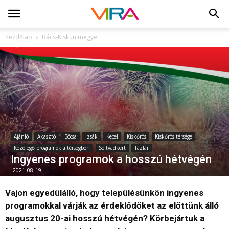
Kezdőlap
Bács-Kiskun megye
Ajánló
Akasztó
Bócsa
Izsák
Kecel
Kiskőrös
Kiskőrös térsége
Közelegő programok a térségben
Soltvadkert
Tázlár
Ingyenes programok a hosszú hétvégén
2021-08-19
Vajon egyedülálló, hogy településünkön ingyenes
programokkal várják az érdeklődőket az előttünk álló
augusztus 20-ai hosszú hétvégén? Körbejártuk a