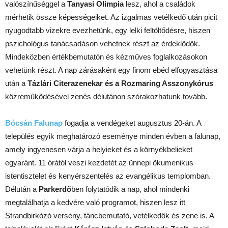
valószínűséggel a
Tanyasi Olimpia
lesz, ahol a családok
mérhetik össze képességeiket. Az izgalmas vetélkedő után picit
nyugodtabb vizekre evezhetünk, egy lelki feltöltődésre, hiszen
pszichológus tanácsadáson vehetnek részt az érdeklődők.
Mindeközben értékbemutatón és kézműves foglalkozásokon
vehetünk részt. A nap zárásaként egy finom ebéd elfogyasztása
után a
Tázlári Citerazenekar és a Rozmaring Asszonykórus
közreműködésével zenés délutánon szórakozhatunk tovább.
Bócsán Falunap
fogadja a vendégeket augusztus 20-án. A
település egyik meghatározó eseménye minden évben a falunap,
amely ingyenesen várja a helyieket és a környékbelieket
egyaránt. 11 órától veszi kezdetét az ünnepi ökumenikus
istentisztelet és kenyérszentelés az evangélikus templomban.
Délután a
Parkerdő
ben folytatódik a nap, ahol mindenki
megtalálhatja a kedvére való programot, hiszen lesz itt
Strandbirkózó verseny, táncbemutató, vetélkedők és zene is. A