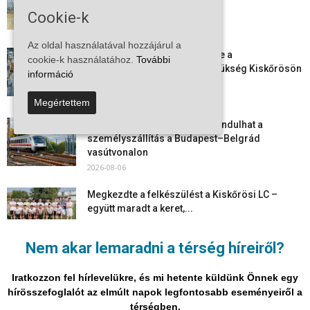
egy korszak ért véget
Cookie-k
2026-08-08
Az oldal használatával hozzájárul a
Aktuális állásajánlatok: ezekre a
cookie-k használatához.
További
munkavállalókra van most szükség Kiskőrösön
információ
és a...
2026-08-07
Megértettem
Vitézy Dávid: már ősszel újraindulhat a
személyszállítás a Budapest–Belgrád
vasútvonalon
2026-08-06
Megkezdte a felkészülést a Kiskőrösi LC –
együtt maradt a keret,...
2026-08-06
Nem akar lemaradni a térség híreiről?
Mi történik Európa felett? Ezért nem tud
szabadulni a kontinens a...
Iratkozzon fel hírlevelükre, és mi hetente küldünk Önnek egy
2026-08-05
hírösszefoglalót az elmúlt napok legfontosabb eseményeiről a
térségben.