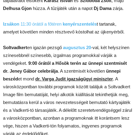
talpalávalót elsőként
Kárász István
és
Szloboda Zsolt
, majd
Delhusa Gjon
húzza. A tűzijáték után a napot
Dj Dama
zárja.
Izsákon
11:30 órától a főtéren
kenyérszentelés
t tartanak,
amelyet követően minden résztvevő kóstolhat az újkenyérből.
Soltvadkert
en igazán pezsgő
augusztus 20
-val, két helyszínen
színesebbnél színesebb, izgalmas programokkal várják a
vendégeket.
9:00 órától a Hősök terén az ünnepi szentmisét
dr. Jeney Gábor celebrálja
. A szentmisét követően
ünnepi
beszéd
et mond
dr. Varga Judit igazságügyi miniszter
. A
városközpontban további programok között találjuk a Soltvadkert
Image film bemutatóját, helyi alkotók kiállítását tekinthetjük meg,
bemutatásra kerül a város nevezetességeit bemutató kártyajáték
és a Vadkerti-tó társasjáték. A délelőtt szeretetvendégséggel zárul
a városközpontban, azonban a programoknak itt korántsem lesz
vége, hiszen a Vadkerti-tón folyamatos, ingyenes programok
várják az érdeklődőket.