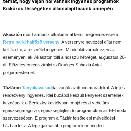
témát, hogy vajon hol vannak ingyenes programok
Kiskőrös térségében államalapításunk ünnepén.
Akasztó
n már harmadik alkalommal kerül megrendezésre a
Retro parki halfőző verseny
. A versenyre nevezési díjat nem
kell fizetni, a részvétel ingyenes. Mindenkit várnak ezen az
eseményen, aki Akasztón tölti a hosszú hétvégét, augusztus 20-
át. Előzetesen regisztrálni szükséges Suhajda Antal
polgármesternél.
Tázláron
Tanyakavalkád
dal várják az itthon maradókat. A teljes
rendezvény ingyenes. Idei búzából készült kenyeret szentelnek
kezdésnek a Beniczky kastélyban, majd részt vehetünk
egészségmegőrző, egészségfejlesztő programokon az EFI iroda
szervezésében. E program a Tázlár felsőtelepi művelődési
házban lesz. A legizgalmasabb programelem minden