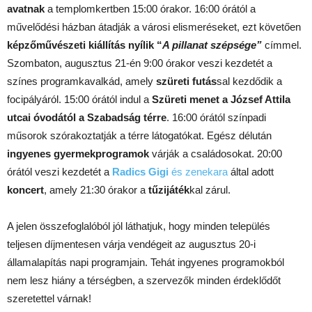
avatnak
a templomkertben 15:00 órakor. 16:00 órától a
művelődési házban átadják a városi elismeréseket, ezt követően
képzőművészeti kiállítás nyílik
“
A pillanat szépsége”
címmel.
Szombaton, augusztus 21-én 9:00 órakor veszi kezdetét a
színes programkavalkád, amely
szüreti futás
sal kezdődik a
focipályáról. 15:00 órától indul a
Szüreti menet a József Attila
utcai óvodától a Szabadság térre
. 16:00 órától színpadi
műsorok szórakoztatják a térre látogatókat. Egész délután
ingyenes gyermekprogramok
várják a családosokat. 20:00
órától veszi kezdetét a
Radics Gigi
és zenekara
által adott
koncert
, amely 21:30 órakor a
tűzijáték
kal zárul.
A jelen összefoglalóból jól láthatjuk, hogy minden település
teljesen díjmentesen várja vendégeit az augusztus 20-i
államalapítás napi programjain. Tehát ingyenes programokból
nem lesz hiány a térségben, a szervezők minden érdeklődőt
szeretettel várnak!