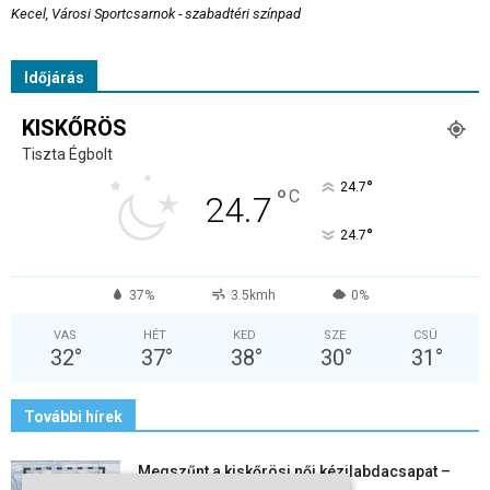
Kecel, Városi Sportcsarnok - szabadtéri színpad
Időjárás
KISKŐRÖS
Tiszta Égbolt
°
24.7
°
C
24.7
°
24.7
37%
3.5kmh
0%
VAS
HÉT
KED
SZE
CSÜ
32
°
37
°
38
°
30
°
31
°
További hírek
Megszűnt a kiskőrösi női kézilabdacsapat –