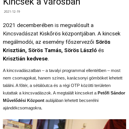
Kincsek a városban
2021-12-19
2021 decemberében
is
megvalósult a
Kincsvadászat
Kiskőrös központjában. A kincsek
megálmodói, az esemény főszervezői
Sörös
Krisztián, Sörös Tamás, Sörös László
és
Krisztián kedvese
.
A kincsvadászatban – a tavalyi programmal ellentétben – most
nem csomagokat, hanem színes, karácsonyi gömböket lehetett
találni. A főtér, a sétálóutca és a régi OTP közötti területen
kutattak a kincsvadászok. A megtalált kincseket a
Petőfi Sándor
Művelődési Központ
aulájában lehetett becserélni
ajándékcsomagokra.