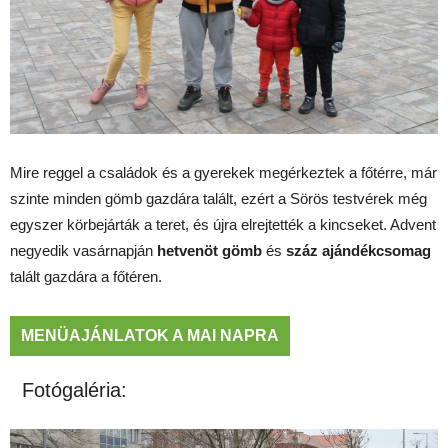
Mire reggel a családok és a gyerekek megérkeztek a főtérre, már
szinte minden gömb gazdára talált, ezért a Sörös testvérek még
egyszer körbejárták a teret, és újra elrejtették a kincseket. Advent
negyedik vasárnapján
hetvenöt gömb
és
száz ajándékcsomag
talált gazdára a főtéren.
MENÜAJÁNLATOK A MAI NAPRA
Fotógaléria: