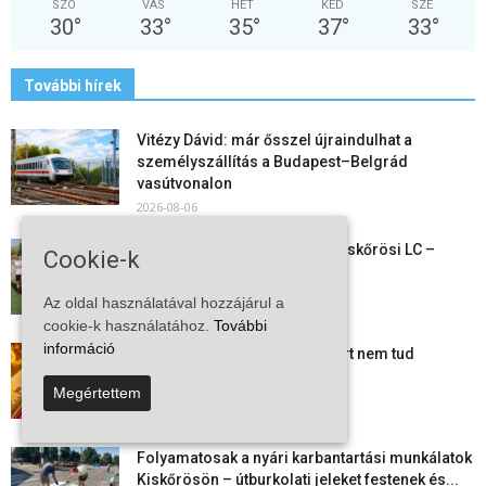
SZO
VAS
HÉT
KED
SZE
30
°
33
°
35
°
37
°
33
°
További hírek
Vitézy Dávid: már ősszel újraindulhat a
személyszállítás a Budapest–Belgrád
vasútvonalon
2026-08-06
Megkezdte a felkészülést a Kiskőrösi LC –
Cookie-k
együtt maradt a keret,...
2026-08-06
Az oldal használatával hozzájárul a
cookie-k használatához.
További
információ
Mi történik Európa felett? Ezért nem tud
szabadulni a kontinens a...
Megértettem
2026-08-05
Folyamatosak a nyári karbantartási munkálatok
Kiskőrösön – útburkolati jeleket festenek és...