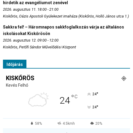
hirdetik az evangéliumot zenével
2026. augusztus 11. 18:00 - 21:00
Kiskőrös, Oázis Apostoli Gyülekezet imaháza (Kiskőrös, Holló János utca 1.)
Sakkra fel! – Háromnapos sakkfoglalkozás várja az általános
iskolásokat Kiskőrösön
2026. augusztus 12. 09:00 - 12:00
Kiskőrös, Petőfi Sándor Művelődési Központ
Időjárás
KISKŐRÖS
Kevés Felhő
°
24
°
C
24
°
24
58%
4.5kmh
20%