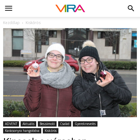
Kezdőlap
Kiskőrös
ADVENT
Aktuális
Beszámoló
Család
Gyereknevelés
Karácsonyra hangolódva
Kiskőrös